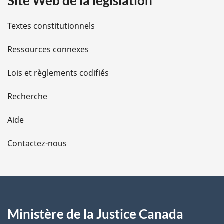
Site Web de la législation
i
l
Textes constitutionnels
s
Ressources connexes
d
Lois et règlements codifiés
e
Recherche
l
Aide
a
Contactez-nous
p
a
g
Ministère de la Justice Canada
e