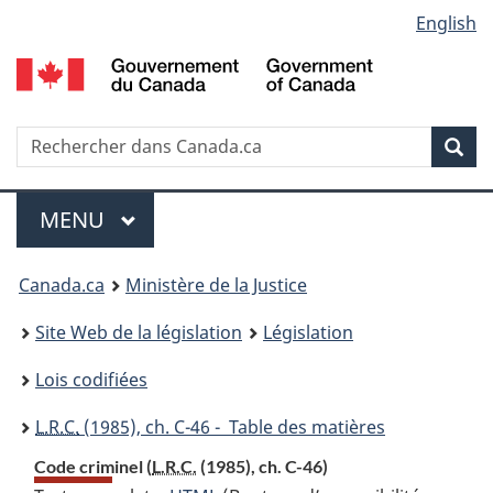
Language
English
Passer
Passer
Passer
au
à
à
selection
contenu
«
la
principal
À
version
propos
HTML
Recherche
R
Rec
de
simplifiée
d
ce
C
Menu
site
MENU
PRINCIPAL
You
Canada.ca
Ministère de la Justice
are
Site Web de la législation
Législation
here:
Lois codifiées
L.R.C.
(1985), ch. C-46 - Table des matières
Code criminel (
L.R.C.
(1985), ch. C-46)