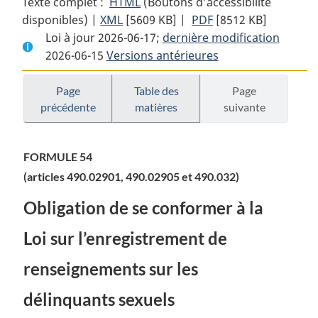
Texte complet :
HTML
Texte
(Boutons d’accessibilité
disponibles) |
XML
Texte
[5609 KB]
complet
|
PDF
Texte
[8512 KB]
Loi à jour 2026-06-17;
complet
:
dernière modification
complet
2026-06-15
Versions antérieures
:
Code
:
Code
criminel
Code
criminel
criminel
Page
Table des
Page
précédente
matières
suivante
FORMULE 54
(articles 490.02901, 490.02905 et 490.032)
Obligation de se conformer à la
Loi sur l’enregistrement de
renseignements sur les
délinquants sexuels