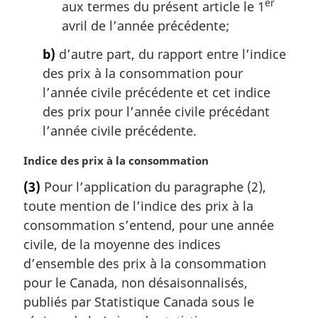
er
aux termes du présent article le 1
avril de l’année précédente;
b)
d’autre part, du rapport entre l’indice
des prix à la consommation pour
l’année civile précédente et cet indice
des prix pour l’année civile précédant
l’année civile précédente.
N
Indice des prix à la consommation
o
(3)
Pour l’application du paragraphe (2),
t
toute mention de l’indice des prix à la
e
m
consommation s’entend, pour une année
a
civile, de la moyenne des indices
r
d’ensemble des prix à la consommation
g
pour le Canada, non désaisonnalisés,
i
publiés par Statistique Canada sous le
n
a