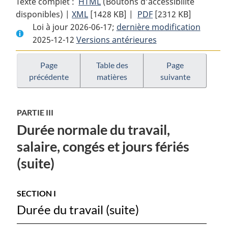
Texte complet :
HTML
Texte
(Boutons d’accessibilité
disponibles) |
XML
Texte
[1428 KB]
complet
|
PDF
Texte
[2312 KB]
Loi à jour 2026-06-17;
complet
:
dernière modification
complet
2025-12-12
Versions antérieures
:
Code
:
Code
canadien
Code
canadien
du
canadien
Page
Table des
Page
précédente
matières
suivante
du
travail
du
travail
travail
PARTIE III
Durée normale du travail,
salaire, congés et jours fériés
(suite)
SECTION I
Durée du travail (suite)