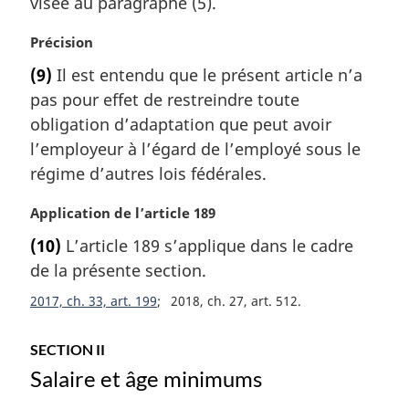
visée au paragraphe (5).
n
a
N
Précision
l
o
e
(9)
Il est entendu que le présent article n’a
t
:
pas pour effet de restreindre toute
e
m
obligation d’adaptation que peut avoir
a
l’employeur à l’égard de l’employé sous le
r
régime d’autres lois fédérales.
g
i
N
Application de l’article 189
n
o
a
(10)
L’article 189 s’applique dans le cadre
t
l
de la présente section.
e
e
m
2017, ch. 33, art. 199
2018, ch. 27, art. 512
:
a
r
SECTION II
g
i
Salaire et âge minimums
n