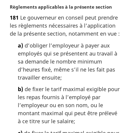
N
Règlements applicables à la présente section
o
181
Le gouverneur en conseil peut prendre
t
les règlements nécessaires à l’application
e
m
de la présente section, notamment en vue :
a
a)
d’obliger l’employeur à payer aux
r
g
employés qui se présentent au travail à
i
sa demande le nombre minimum
n
d’heures fixé, même s’il ne les fait pas
a
travailler ensuite;
l
e
b)
de fixer le tarif maximal exigible pour
:
les repas fournis à l’employé par
l’employeur ou en son nom, ou le
montant maximal qui peut être prélevé
à ce titre sur le salaire;