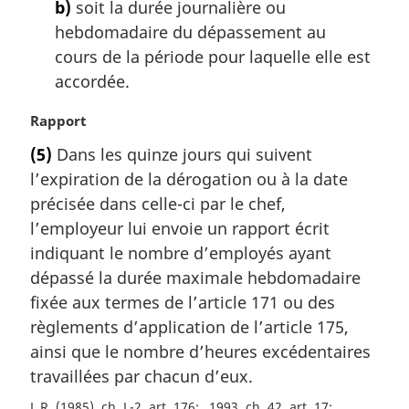
b)
soit la durée journalière ou
:
g
hebdomadaire du dépassement au
i
cours de la période pour laquelle elle est
n
a
accordée.
l
e
N
Rapport
:
o
(5)
Dans les quinze jours qui suivent
t
l’expiration de la dérogation ou à la date
e
m
précisée dans celle-ci par le chef,
a
l’employeur lui envoie un rapport écrit
r
indiquant le nombre d’employés ayant
g
dépassé la durée maximale hebdomadaire
i
fixée aux termes de l’article 171 ou des
n
a
règlements d’application de l’article 175,
l
ainsi que le nombre d’heures excédentaires
e
travaillées par chacun d’eux.
:
L.R. (1985), ch. L-2, art. 176
1993, ch. 42, art. 17