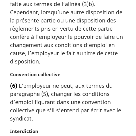
faite aux termes de l’alinéa (3)b).
i
Cependant, lorsqu’une autre disposition de
n
a
la présente partie ou une disposition des
l
règlements pris en vertu de cette partie
e
confère à l’employeur le pouvoir de faire un
:
changement aux conditions d’emploi en
cause, l’employeur le fait au titre de cette
disposition.
N
Convention collective
o
(6)
L’employeur ne peut, aux termes du
t
paragraphe (5), changer les conditions
e
m
d’emploi figurant dans une convention
a
collective que s’il s’entend par écrit avec le
r
syndicat.
g
i
N
Interdiction
n