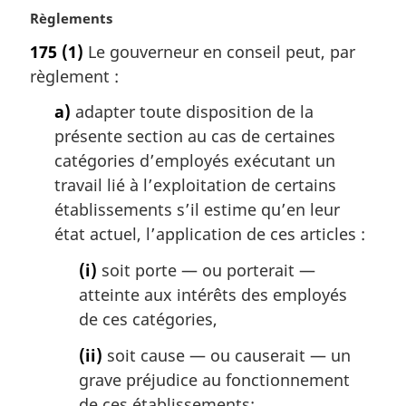
N
Règlements
o
175
(1)
Le gouverneur en conseil peut, par
t
règlement :
e
m
a)
adapter toute disposition de la
a
présente section au cas de certaines
r
g
catégories d’employés exécutant un
i
travail lié à l’exploitation de certains
n
établissements s’il estime qu’en leur
a
état actuel, l’application de ces articles :
l
e
(i)
soit porte — ou porterait —
:
atteinte aux intérêts des employés
de ces catégories,
(ii)
soit cause — ou causerait — un
grave préjudice au fonctionnement
de ces établissements;