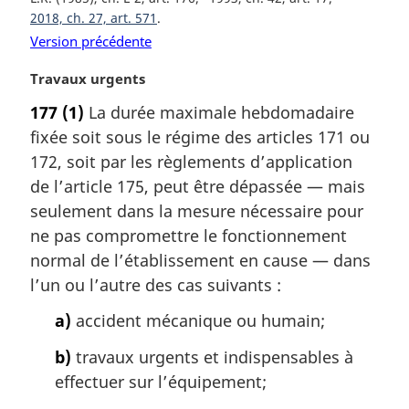
2018, ch. 27, art. 571
Version précédente
N
Travaux urgents
o
177
(1)
La durée maximale hebdomadaire
t
fixée soit sous le régime des articles 171 ou
e
m
172, soit par les règlements d’application
a
de l’article 175, peut être dépassée — mais
r
seulement dans la mesure nécessaire pour
g
ne pas compromettre le fonctionnement
i
normal de l’établissement en cause — dans
n
a
l’un ou l’autre des cas suivants :
l
a)
accident mécanique ou humain;
e
:
b)
travaux urgents et indispensables à
effectuer sur l’équipement;