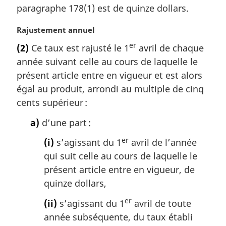
m
paragraphe 178(1) est de quinze dollars.
a
r
N
Rajustement annuel
g
o
er
(2)
Ce taux est rajusté le 1
avril de chaque
i
t
année suivant celle au cours de laquelle le
n
e
a
m
présent article entre en vigueur et est alors
l
a
égal au produit, arrondi au multiple de cinq
e
r
cents supérieur :
:
g
i
a)
d’une part :
n
a
er
(i)
s’agissant du 1
avril de l’année
l
qui suit celle au cours de laquelle le
e
présent article entre en vigueur, de
:
quinze dollars,
er
(ii)
s’agissant du 1
avril de toute
année subséquente, du taux établi