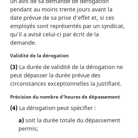
un avis de sa demande de dérogation
l
pendant au moins trente jours avant la
e
date prévue de sa prise d’effet et, si ces
:
employés sont représentés par un syndicat,
qu’il a avisé celui-ci par écrit de la
demande.
N
Validité de la dérogation
o
(3)
La durée de validité de la dérogation ne
t
peut dépasser la durée prévue des
e
m
circonstances exceptionnelles la justifiant.
a
r
N
Précision du nombre d’heures de dépassement
g
o
(4)
La dérogation peut spécifier :
i
t
n
e
a)
soit la durée totale du dépassement
a
m
permis;
l
a
e
r