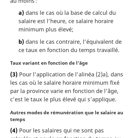
au moins :
:
a)
dans le cas où la base de calcul du
salaire est l’heure, ce salaire horaire
minimum plus élevé;
b)
dans le cas contraire, l’équivalent de
ce taux en fonction du temps travaillé.
N
Taux variant en fonction de l’âge
o
(3)
Pour l’application de l’alinéa (2)a), dans
t
les cas où le salaire horaire minimum fixé
e
m
par la province varie en fonction de l’âge,
a
c’est le taux le plus élevé qui s’applique.
r
g
N
Autres modes de rémunération que le salaire au
i
o
temps
n
t
(4)
Pour les salaires qui ne sont pas
a
e
l