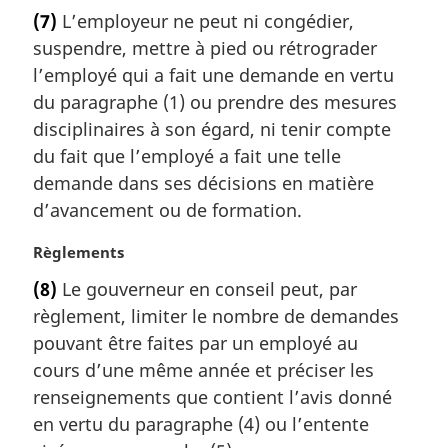
o
a
(7)
L’employeur ne peut ni congédier,
t
l
suspendre, mettre à pied ou rétrograder
e
e
m
l’employé qui a fait une demande en vertu
:
a
du paragraphe (1) ou prendre des mesures
r
disciplinaires à son égard, ni tenir compte
g
du fait que l’employé a fait une telle
i
demande dans ses décisions en matière
n
a
d’avancement ou de formation.
l
e
N
Règlements
:
o
(8)
Le gouverneur en conseil peut, par
t
règlement, limiter le nombre de demandes
e
m
pouvant être faites par un employé au
a
cours d’une même année et préciser les
r
renseignements que contient l’avis donné
g
en vertu du paragraphe (4) ou l’entente
i