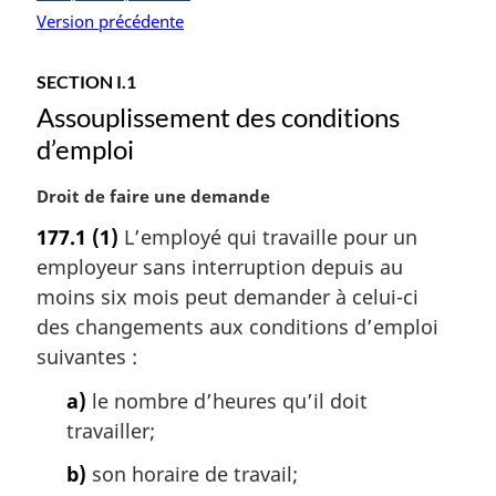
Version précédente
SECTION I.1
Assouplissement des conditions
d’emploi
N
Droit de faire une demande
o
177.1
(1)
L’employé qui travaille pour un
t
employeur sans interruption depuis au
e
m
moins six mois peut demander à celui-ci
a
des changements aux conditions d’emploi
r
suivantes :
g
i
a)
le nombre d’heures qu’il doit
n
travailler;
a
l
b)
son horaire de travail;
e