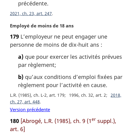
précédente.
2021, ch. 23, art. 247
N
Employé de moins de 18 ans
o
179
L’employeur ne peut engager une
t
personne de moins de dix-huit ans :
e
m
a)
que pour exercer les activités prévues
a
par règlement;
r
g
b)
qu’aux conditions d’emploi fixées par
i
règlement pour l’activité en cause.
n
a
L.R. (1985), ch. L-2, art. 179
1996, ch. 32, art. 2
2018,
l
ch. 27, art. 448
e
Version précédente
:
er
180
[Abrogé, L.R. (1985), ch. 9 (1
suppl.),
art. 6]