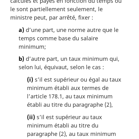
calculés et payés en fonction du temps ou
m
e
a
le sont partiellement seulement, le
:
r
ministre peut, par arrêté, fixer :
g
i
a)
d’une part, une norme autre que le
n
temps comme base du salaire
a
minimum;
l
e
b)
d’autre part, un taux minimum qui,
:
selon lui, équivaut, selon le cas :
(i)
s’il est supérieur ou égal au taux
minimum établi aux termes de
l’article 178.1, au taux minimum
établi au titre du paragraphe (2),
(ii)
s’il est supérieur au taux
minimum établi au titre du
paragraphe (2), au taux minimum