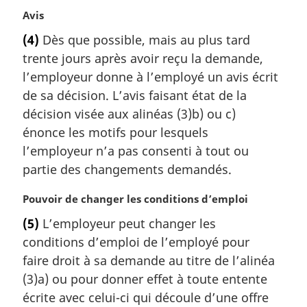
N
Avis
o
(4)
Dès que possible, mais au plus tard
t
trente jours après avoir reçu la demande,
e
m
l’employeur donne à l’employé un avis écrit
a
de sa décision. L’avis faisant état de la
r
décision visée aux alinéas (3)b) ou c)
g
énonce les motifs pour lesquels
i
l’employeur n’a pas consenti à tout ou
n
a
partie des changements demandés.
l
e
N
Pouvoir de changer les conditions d’emploi
:
o
(5)
L’employeur peut changer les
t
conditions d’emploi de l’employé pour
e
m
faire droit à sa demande au titre de l’alinéa
a
(3)a) ou pour donner effet à toute entente
r
écrite avec celui-ci qui découle d’une offre
g