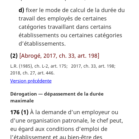
d)
fixer le mode de calcul de la durée du
travail des employés de certaines
catégories travaillant dans certains
établissements ou certaines catégories
d’établissements.
(2)
[Abrogé, 2017, ch. 33, art. 198]
L.R. (1985), ch. L-2, art. 175
2017, ch. 33, art. 198
2018, ch. 27, art. 446
Version précédente
N
Dérogation — dépassement de la durée
o
maximale
t
176
(1)
À la demande d’un employeur ou
e
d’une organisation patronale, le chef peut,
m
a
eu égard aux conditions d’emploi de
r
l’établissement et au bien-être des