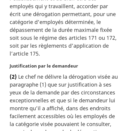
g
employés qui y travaillent, accorder par
i
écrit une dérogation permettant, pour une
n
catégorie d’employés déterminée, le
a
l
dépassement de la durée maximale fixée
e
soit sous le régime des articles 171 ou 172,
:
soit par les règlements d’application de
l’article 175.
N
Justification par le demandeur
o
(2)
Le chef ne délivre la dérogation visée au
t
paragraphe (1) que sur justification à ses
e
m
yeux de la demande par des circonstances
a
exceptionnelles et que si le demandeur lui
r
montre qu’il a affiché, dans des endroits
g
facilement accessibles où les employés de
i
la catégorie visée pouvaient le consulter,
n
a