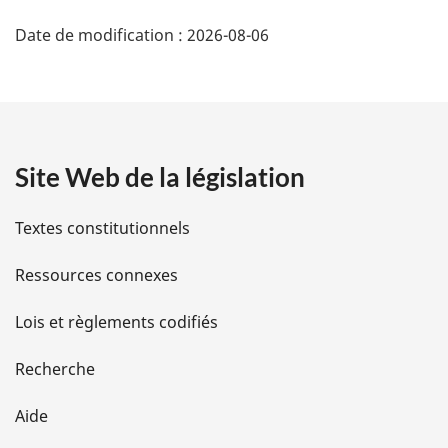
D
Date de modification :
2026-08-06
é
t
a
Site Web de la législation
i
l
Textes constitutionnels
s
Ressources connexes
d
Lois et règlements codifiés
e
Recherche
l
Aide
a