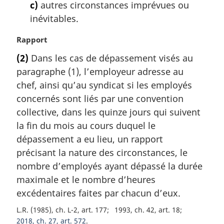
c)
autres circonstances imprévues ou
inévitables.
N
Rapport
o
(2)
Dans les cas de dépassement visés au
t
paragraphe (1), l’employeur adresse au
e
m
chef, ainsi qu’au syndicat si les employés
a
concernés sont liés par une convention
r
collective, dans les quinze jours qui suivent
g
la fin du mois au cours duquel le
i
dépassement a eu lieu, un rapport
n
a
précisant la nature des circonstances, le
l
nombre d’employés ayant dépassé la durée
e
maximale et le nombre d’heures
:
excédentaires faites par chacun d’eux.
L.R. (1985), ch. L-2, art. 177
1993, ch. 42, art. 18
2018, ch. 27, art. 572