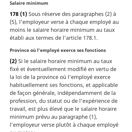
a
N
Salaire minimum
l
o
178
(1)
Sous réserve des paragraphes (2) à
e
t
:
(5), l’employeur verse à chaque employé au
e
m
moins le salaire horaire minimum au taux
a
établi aux termes de l’article 178.1.
r
g
N
Province où l’employé exerce ses fonctions
i
o
(2)
Si le salaire horaire minimum au taux
n
t
a
fixé et éventuellement modifié en vertu de
e
l
m
la loi de la province où l’employé exerce
e
a
habituellement ses fonctions, et applicable
:
r
de façon générale, indépendamment de la
g
profession, du statut ou de l’expérience de
i
travail, est plus élevé que le salaire horaire
n
a
minimum prévu au paragraphe (1),
l
l’employeur verse plutôt à chaque employé
e