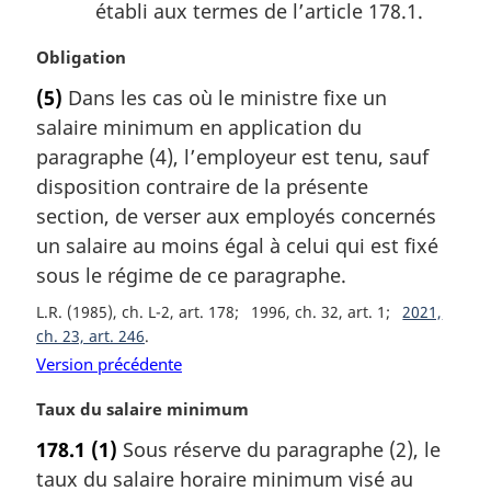
établi aux termes de l’article 178.1.
N
Obligation
o
(5)
Dans les cas où le ministre fixe un
t
salaire minimum en application du
e
m
paragraphe (4), l’employeur est tenu, sauf
a
disposition contraire de la présente
r
section, de verser aux employés concernés
g
un salaire au moins égal à celui qui est fixé
i
sous le régime de ce paragraphe.
n
a
L.R. (1985), ch. L-2, art. 178
1996, ch. 32, art. 1
2021,
l
ch. 23, art. 246
e
Version précédente
:
N
Taux du salaire minimum
o
178.1
(1)
Sous réserve du paragraphe (2), le
t
taux du salaire horaire minimum visé au
e