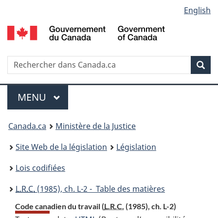
Language
English
Passer
Passer
Passer
au
à
à
selection
contenu
«
la
principal
À
version
propos
HTML
Recherche
R
Rec
de
simplifiée
d
ce
C
Menu
site
MENU
PRINCIPAL
You
Canada.ca
Ministère de la Justice
are
Site Web de la législation
Législation
here:
Lois codifiées
L.R.C.
(1985), ch. L-2 - Table des matières
Code canadien du travail (
L.R.C.
(1985), ch. L-2)