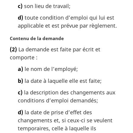
:
c)
son lieu de travail;
d)
toute condition d’emploi qui lui est
applicable et est prévue par règlement.
N
Contenu de la demande
o
(2)
La demande est faite par écrit et
t
comporte :
e
m
a)
le nom de l’employé;
a
r
b)
la date à laquelle elle est faite;
g
i
c)
la description des changements aux
n
conditions d’emploi demandés;
a
l
d)
la date de prise d’effet des
e
changements et, si ceux-ci se veulent
:
temporaires, celle à laquelle ils