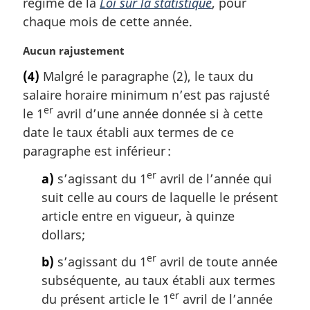
régime de la
Loi sur la statistique
, pour
l
chaque mois de cette année.
e
:
N
Aucun rajustement
o
(4)
Malgré le paragraphe (2), le taux du
t
salaire horaire minimum n’est pas rajusté
e
er
m
le 1
avril d’une année donnée si à cette
a
date le taux établi aux termes de ce
r
paragraphe est inférieur :
g
i
er
a)
s’agissant du 1
avril de l’année qui
n
suit celle au cours de laquelle le présent
a
article entre en vigueur, à quinze
l
dollars;
e
:
er
b)
s’agissant du 1
avril de toute année
subséquente, au taux établi aux termes
er
du présent article le 1
avril de l’année