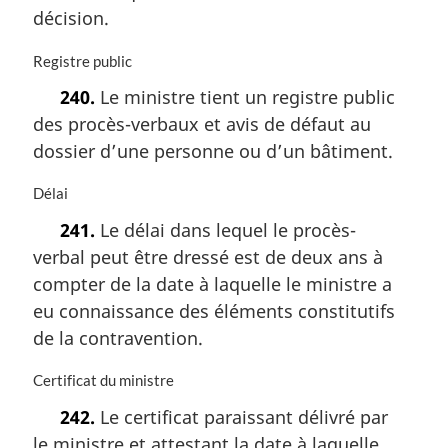
a
décision.
e
r
:
g
N
Registre public
i
o
n
240.
Le ministre tient un registre public
t
a
des procès-verbaux et avis de défaut au
e
l
m
dossier d’une personne ou d’un bâtiment.
e
a
:
r
N
Délai
g
o
241.
Le délai dans lequel le procès-
i
t
n
verbal peut être dressé est de deux ans à
e
a
m
compter de la date à laquelle le ministre a
l
a
eu connaissance des éléments constitutifs
e
r
:
de la contravention.
g
i
N
Certificat du ministre
n
o
a
242.
Le certificat paraissant délivré par
t
l
le ministre et attestant la date à laquelle
e
e