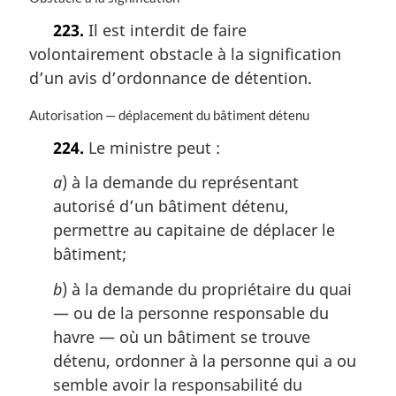
o
223.
Il est interdit de faire
t
volontairement obstacle à la signification
e
m
d’un avis d’ordonnance de détention.
a
r
N
Autorisation — déplacement du bâtiment détenu
g
o
224.
Le ministre peut :
i
t
n
e
a
) à la demande du représentant
a
m
l
autorisé d’un bâtiment détenu,
a
e
r
permettre au capitaine de déplacer le
:
g
bâtiment;
i
n
b
) à la demande du propriétaire du quai
a
— ou de la personne responsable du
l
havre — où un bâtiment se trouve
e
:
détenu, ordonner à la personne qui a ou
semble avoir la responsabilité du