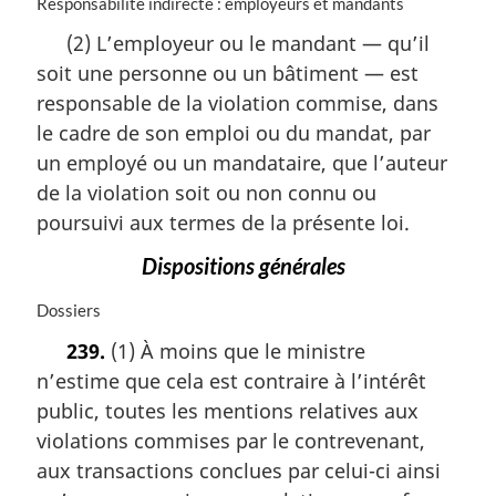
N
Responsabilité indirecte : employeurs et mandants
e
o
:
(2) L’employeur ou le mandant — qu’il
t
soit une personne ou un bâtiment — est
e
m
responsable de la violation commise, dans
a
le cadre de son emploi ou du mandat, par
r
un employé ou un mandataire, que l’auteur
g
i
de la violation soit ou non connu ou
n
poursuivi aux termes de la présente loi.
a
l
Dispositions générales
e
:
N
Dossiers
o
239.
(1) À moins que le ministre
t
n’estime que cela est contraire à l’intérêt
e
m
public, toutes les mentions relatives aux
a
violations commises par le contrevenant,
r
aux transactions conclues par celui-ci ainsi
g