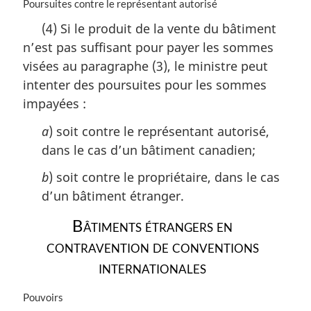
N
Poursuites contre le représentant autorisé
o
(4) Si le produit de la vente du bâtiment
t
n’est pas suffisant pour payer les sommes
e
m
visées au paragraphe (3), le ministre peut
a
intenter des poursuites pour les sommes
r
impayées :
g
i
a
) soit contre le représentant autorisé,
n
dans le cas d’un bâtiment canadien;
a
l
b
) soit contre le propriétaire, dans le cas
e
:
d’un bâtiment étranger.
Bâtiments étrangers en
contravention de conventions
internationales
N
Pouvoirs