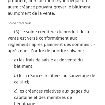
propriété, libre de toute hypothèque ou
autre créance pouvant grever le bâtiment
au moment de la vente.
N
Solde créditeur
o
(3) Le solde créditeur du produit de la
t
vente est versé conformément aux
e
m
règlements après paiement des sommes ci-
a
après dans l’ordre de priorité suivant :
r
g
a
) les frais de saisie et de vente du
i
bâtiment;
n
a
b
) les créances relatives au sauvetage de
l
celui-ci;
e
:
c
) les créances relatives aux gages du
capitaine et des membres de
l’équipage;