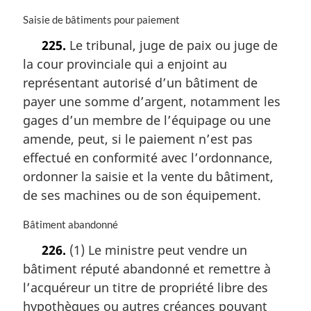
N
Saisie de bâtiments pour paiement
o
225.
Le tribunal, juge de paix ou juge de
t
la cour provinciale qui a enjoint au
e
m
représentant autorisé d’un bâtiment de
a
payer une somme d’argent, notamment les
r
gages d’un membre de l’équipage ou une
g
i
amende, peut, si le paiement n’est pas
n
effectué en conformité avec l’ordonnance,
a
ordonner la saisie et la vente du bâtiment,
l
de ses machines ou de son équipement.
e
:
N
Bâtiment abandonné
o
226.
(1) Le ministre peut vendre un
t
bâtiment réputé abandonné et remettre à
e
m
l’acquéreur un titre de propriété libre des
a
hypothèques ou autres créances pouvant