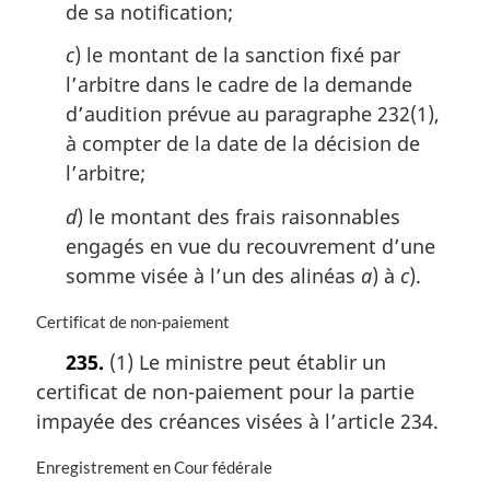
de sa notification;
c
) le montant de la sanction fixé par
l’arbitre dans le cadre de la demande
d’audition prévue au paragraphe 232(1),
à compter de la date de la décision de
l’arbitre;
d
) le montant des frais raisonnables
engagés en vue du recouvrement d’une
somme visée à l’un des alinéas
a
) à
c
).
N
Certificat de non-paiement
o
235.
(1) Le ministre peut établir un
t
certificat de non-paiement pour la partie
e
m
impayée des créances visées à l’article 234.
a
r
N
Enregistrement en Cour fédérale
g