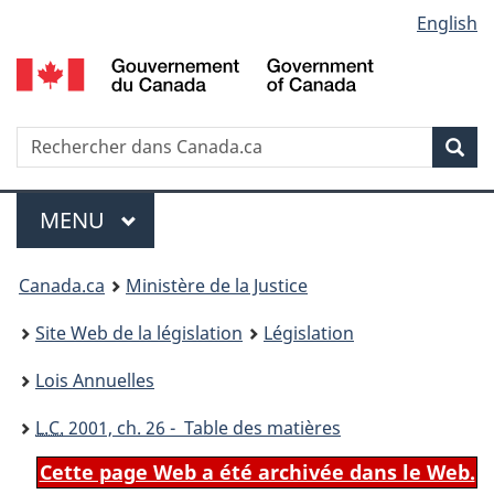
Language
English
Passer
Passer
Passer
au
à
à
selection
contenu
«
la
principal
À
version
propos
HTML
Recherche
R
Rec
de
simplifiée
d
ce
C
Menu
site
MENU
PRINCIPAL
You
Canada.ca
Ministère de la Justice
are
Site Web de la législation
Législation
here:
Lois Annuelles
L.C.
2001, ch. 26 - Table des matières
Cette page Web a été archivée dans le Web.