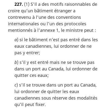
o
227.
(1) S’il a des motifs raisonnables de
t
croire qu’un bâtiment étranger a
e
m
contrevenu à l’une des conventions
a
internationales ou l’un des protocoles
r
mentionnés à l’annexe 1, le ministre peut :
g
i
a
) si le bâtiment n’est pas entré dans les
n
eaux canadiennes, lui ordonner de ne
a
l
pas y entrer;
e
:
b
) s’il y est entré mais ne se trouve pas
dans un port au Canada, lui ordonner de
quitter ces eaux;
c
) s’il se trouve dans un port au Canada,
lui ordonner de quitter les eaux
canadiennes sous réserve des modalités
qu’il peut fixer.