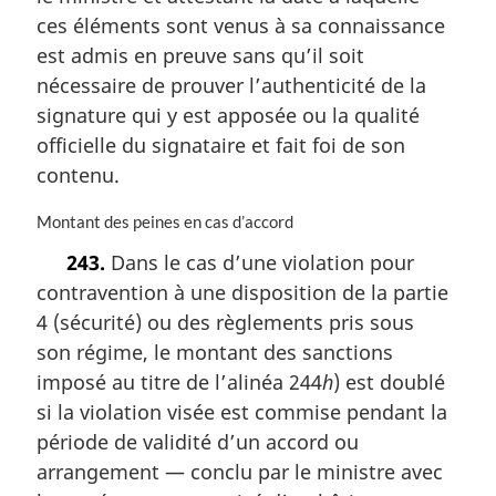
m
:
ces éléments sont venus à sa connaissance
a
est admis en preuve sans qu’il soit
r
nécessaire de prouver l’authenticité de la
g
i
signature qui y est apposée ou la qualité
n
officielle du signataire et fait foi de son
a
contenu.
l
e
N
Montant des peines en cas d’accord
:
o
243.
Dans le cas d’une violation pour
t
contravention à une disposition de la partie
e
m
4 (sécurité) ou des règlements pris sous
a
son régime, le montant des sanctions
r
imposé au titre de l’alinéa 244
h
) est doublé
g
i
si la violation visée est commise pendant la
n
période de validité d’un accord ou
a
arrangement — conclu par le ministre avec
l