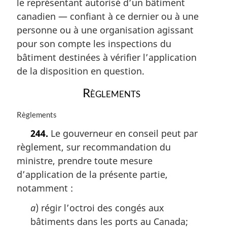
le représentant autorisé d’un bâtiment
e
:
canadien — confiant à ce dernier ou à une
personne ou à une organisation agissant
pour son compte les inspections du
bâtiment destinées à vérifier l’application
de la disposition en question.
Règlements
N
Règlements
o
244.
Le gouverneur en conseil peut par
t
règlement, sur recommandation du
e
m
ministre, prendre toute mesure
a
d’application de la présente partie,
r
notamment :
g
i
a
) régir l’octroi des congés aux
n
bâtiments dans les ports au Canada;
a