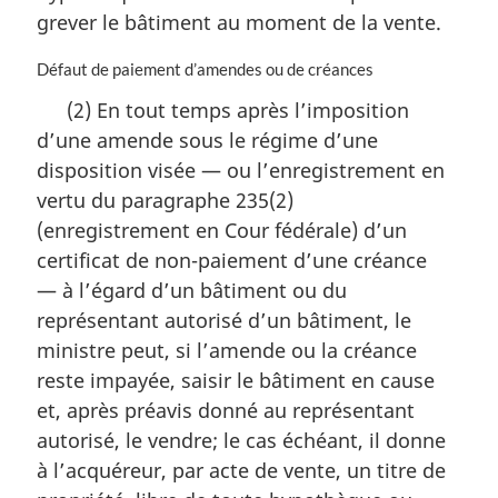
r
grever le bâtiment au moment de la vente.
g
i
N
Défaut de paiement d’amendes ou de créances
n
o
a
(2) En tout temps après l’imposition
t
l
d’une amende sous le régime d’une
e
e
m
:
disposition visée — ou l’enregistrement en
a
vertu du paragraphe 235(2)
r
(enregistrement en Cour fédérale) d’un
g
i
certificat de non-paiement d’une créance
n
— à l’égard d’un bâtiment ou du
a
représentant autorisé d’un bâtiment, le
l
ministre peut, si l’amende ou la créance
e
:
reste impayée, saisir le bâtiment en cause
et, après préavis donné au représentant
autorisé, le vendre; le cas échéant, il donne
à l’acquéreur, par acte de vente, un titre de