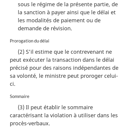
sous le régime de la présente partie, de
la sanction à payer ainsi que le délai et
les modalités de paiement ou de
demande de révision.
N
Prorogation du délai
o
(2) S’il estime que le contrevenant ne
t
peut exécuter la transaction dans le délai
e
m
précisé pour des raisons indépendantes de
a
sa volonté, le ministre peut proroger celui-
r
ci.
g
i
N
Sommaire
n
o
a
(3) Il peut établir le sommaire
t
l
caractérisant la violation à utiliser dans les
e
e
m
:
procès-verbaux.
a