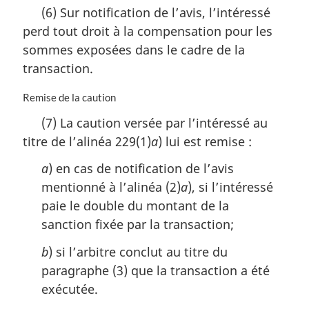
o
n
(6) Sur notification de l’avis, l’intéressé
t
a
perd tout droit à la compensation pour les
e
l
m
sommes exposées dans le cadre de la
e
a
:
transaction.
r
g
N
Remise de la caution
i
o
n
(7) La caution versée par l’intéressé au
t
a
titre de l’alinéa 229(1)
a
) lui est remise :
e
l
m
e
a
) en cas de notification de l’avis
a
:
r
mentionné à l’alinéa (2)
a
), si l’intéressé
g
paie le double du montant de la
i
sanction fixée par la transaction;
n
a
b
) si l’arbitre conclut au titre du
l
paragraphe (3) que la transaction a été
e
:
exécutée.