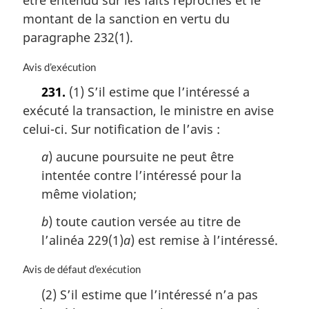
être entendu sur les faits reprochés et le
:
montant de la sanction en vertu du
paragraphe 232(1).
N
Avis d’exécution
o
231.
(1) S’il estime que l’intéressé a
t
exécuté la transaction, le ministre en avise
e
m
celui-ci. Sur notification de l’avis :
a
r
a
) aucune poursuite ne peut être
g
intentée contre l’intéressé pour la
i
même violation;
n
a
b
) toute caution versée au titre de
l
l’alinéa 229(1)
a
) est remise à l’intéressé.
e
:
N
Avis de défaut d’exécution
o
(2) S’il estime que l’intéressé n’a pas
t