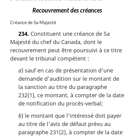
a
l
Recouvrement des créances
e
:
N
Créance de Sa Majesté
o
234.
Constituent une créance de Sa
t
Majesté du chef du Canada, dont le
e
m
recouvrement peut être poursuivi à ce titre
a
devant le tribunal compétent :
r
g
a
) sauf en cas de présentation d’une
i
demande d’audition sur le montant de
n
la sanction au titre du paragraphe
a
l
232(1), ce montant, à compter de la date
e
de notification du procès-verbal;
:
b
) le montant que l’intéressé doit payer
au titre de l’avis de défaut prévu au
paragraphe 231(2), à compter de la date