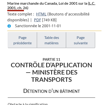
Marine marchande du Canada, Loi de 2001 sur la (
L.C.
2001, ch. 26)
Texte complet :
HTML
Texte
(Boutons d’accessibilité
disponibles) |
PDF
Texte
[749 KB]
complet
Sanctionnée le 2001-11-01
complet
:
:
Marine
Marine
marchande
Page
Table des
Page
précédente
matières
suivante
marchande
du
du
Canada,
Canada,
Loi
PARTIE 11
Loi
de
CONTRÖLE D’APPLICATION
de
2001
— MINISTÈRE DES
2001
sur
TRANSPORTS
sur
la
la
Détention d’un bâtiment
N
Obstacle à la signification