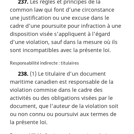
237.
Les règles et principes de la
t
l
common law qui font d’une circonstance
e
e
m
:
une justification ou une excuse dans le
a
cadre d’une poursuite pour infraction à une
r
disposition visée s’appliquent à l’égard
g
i
d’une violation, sauf dans la mesure où ils
n
sont incompatibles avec la présente loi.
a
l
N
Responsabilité indirecte : titulaires
e
o
:
238.
(1) Le titulaire d’un document
t
maritime canadien est responsable de la
e
m
violation commise dans le cadre des
a
activités ou des obligations visées par le
r
document, que l’auteur de la violation soit
g
i
ou non connu ou poursuivi aux termes de
n
la présente loi.
a
l