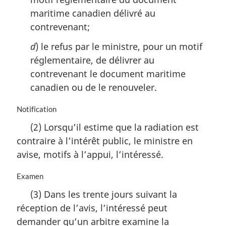
maritime canadien délivré au
contrevenant;
d
) le refus par le ministre, pour un motif
réglementaire, de délivrer au
contrevenant le document maritime
canadien ou de le renouveler.
N
Notification
o
(2) Lorsqu’il estime que la radiation est
t
contraire à l’intérêt public, le ministre en
e
m
avise, motifs à l’appui, l’intéressé.
a
r
N
Examen
g
o
(3) Dans les trente jours suivant la
i
t
n
réception de l’avis, l’intéressé peut
e
a
m
demander qu’un arbitre examine la
l