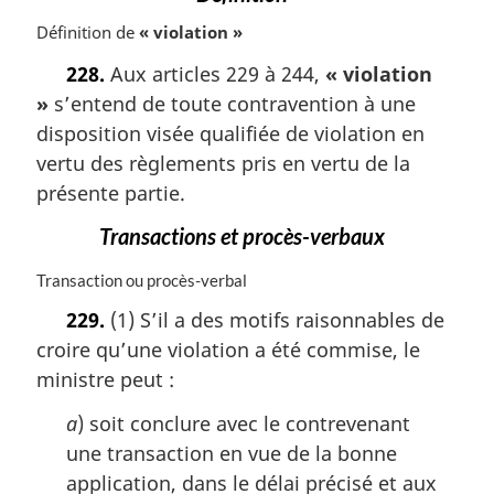
e
Définition de
« violation »
:
228.
Aux articles 229 à 244,
« violation
»
s’entend de toute contravention à une
disposition visée qualifiée de violation en
vertu des règlements pris en vertu de la
présente partie.
Transactions et procès-verbaux
N
Transaction ou procès-verbal
o
229.
(1) S’il a des motifs raisonnables de
t
croire qu’une violation a été commise, le
e
m
ministre peut :
a
r
a
) soit conclure avec le contrevenant
g
une transaction en vue de la bonne
i
application, dans le délai précisé et aux
n