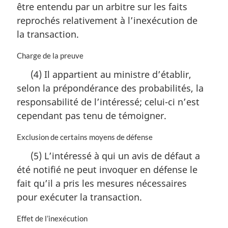
a
être entendu par un arbitre sur les faits
r
reprochés relativement à l’inexécution de
g
i
la transaction.
n
a
N
Charge de la preuve
l
o
(4) Il appartient au ministre d’établir,
e
t
:
selon la prépondérance des probabilités, la
e
m
responsabilité de l’intéressé; celui-ci n’est
a
cependant pas tenu de témoigner.
r
g
N
Exclusion de certains moyens de défense
i
o
n
(5) L’intéressé à qui un avis de défaut a
t
a
été notifié ne peut invoquer en défense le
e
l
m
fait qu’il a pris les mesures nécessaires
e
a
:
pour exécuter la transaction.
r
g
N
Effet de l’inexécution
i