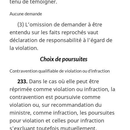
i
tenu de témoigner.
n
a
N
Aucune demande
l
o
(3) L’omission de demander à être
e
t
:
entendu sur les faits reprochés vaut
e
m
déclaration de responsabilité à l’égard de
a
la violation.
r
g
Choix de poursuites
i
n
N
Contravention qualifiable de violation ou d’infraction
a
o
233.
Dans le cas où elle peut être
l
t
e
réprimée comme violation ou infraction, la
e
:
m
contravention est poursuivie comme
a
violation ou, sur recommandation du
r
ministre, comme infraction, les poursuites
g
i
pour violation et celles pour infraction
n
s’excluant toutefois mutuellement.