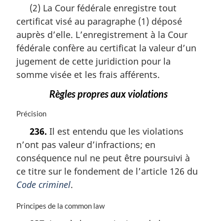
o
(2) La Cour fédérale enregistre tout
i
t
n
certificat visé au paragraphe (1) déposé
e
a
m
auprès d’elle. L’enregistrement à la Cour
l
a
fédérale confère au certificat la valeur d’un
e
r
:
jugement de cette juridiction pour la
g
i
somme visée et les frais afférents.
n
Règles propres aux violations
a
l
N
Précision
e
o
:
236.
Il est entendu que les violations
t
n’ont pas valeur d’infractions; en
e
m
conséquence nul ne peut être poursuivi à
a
ce titre sur le fondement de l’article 126 du
r
Code criminel
.
g
i
N
Principes de la common law
n
o
a