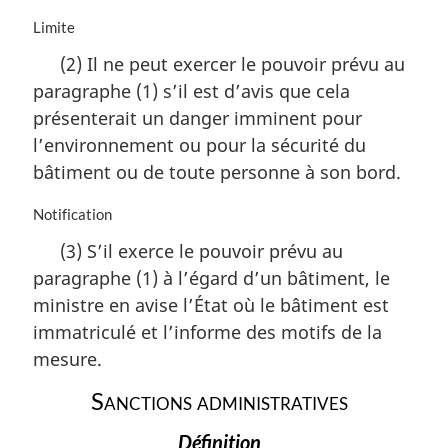
N
Limite
o
(2) Il ne peut exercer le pouvoir prévu au
t
paragraphe (1) s’il est d’avis que cela
e
m
présenterait un danger imminent pour
a
l’environnement ou pour la sécurité du
r
bâtiment ou de toute personne à son bord.
g
i
N
Notification
n
o
a
(3) S’il exerce le pouvoir prévu au
t
l
paragraphe (1) à l’égard d’un bâtiment, le
e
e
m
:
ministre en avise l’État où le bâtiment est
a
immatriculé et l’informe des motifs de la
r
mesure.
g
i
Sanctions administratives
n
a
Définition
l