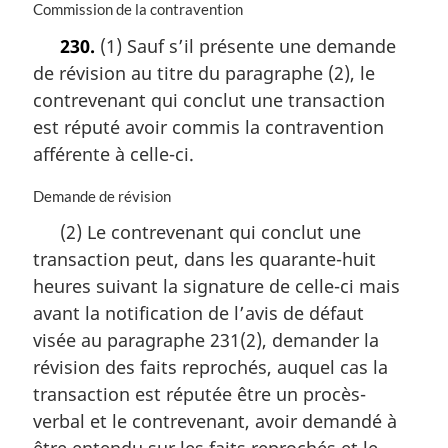
r
N
Commission de la contravention
g
o
230.
(1) Sauf s’il présente une demande
i
t
n
de révision au titre du paragraphe (2), le
e
a
m
contrevenant qui conclut une transaction
l
a
est réputé avoir commis la contravention
e
r
:
afférente à celle-ci.
g
i
N
Demande de révision
n
o
a
(2) Le contrevenant qui conclut une
t
l
transaction peut, dans les quarante-huit
e
e
m
:
heures suivant la signature de celle-ci mais
a
avant la notification de l’avis de défaut
r
visée au paragraphe 231(2), demander la
g
i
révision des faits reprochés, auquel cas la
n
transaction est réputée être un procès-
a
verbal et le contrevenant, avoir demandé à
l
e