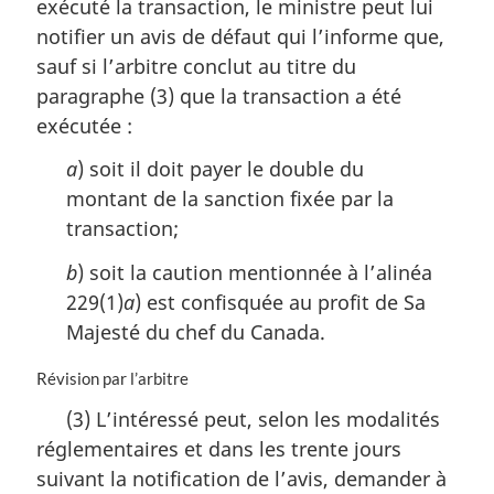
exécuté la transaction, le ministre peut lui
e
m
notifier un avis de défaut qui l’informe que,
a
sauf si l’arbitre conclut au titre du
r
paragraphe (3) que la transaction a été
g
i
exécutée :
n
a
) soit il doit payer le double du
a
l
montant de la sanction fixée par la
e
transaction;
:
b
) soit la caution mentionnée à l’alinéa
229(1)
a
) est confisquée au profit de Sa
Majesté du chef du Canada.
N
Révision par l’arbitre
o
(3) L’intéressé peut, selon les modalités
t
réglementaires et dans les trente jours
e
m
suivant la notification de l’avis, demander à