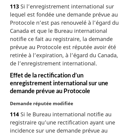
t
113
Si l’enregistrement international sur
e
lequel est fondée une demande prévue au
m
a
Protocole n’est pas renouvelé à l’égard du
r
Canada et que le Bureau international
g
notifie ce fait au registraire, la demande
i
prévue au Protocole est réputée avoir été
n
retirée à l’expiration, à l’égard du Canada,
a
l
de l’enregistrement international.
e
Effet de la rectification d’un
:
enregistrement international sur une
demande prévue au Protocole
N
Demande réputée modifiée
o
114
Si le Bureau international notifie au
t
registraire qu’une rectification ayant une
e
m
incidence sur une demande prévue au