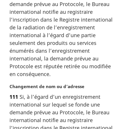
m
demande prévue au Protocole, le Bureau
a
international notifie au registraire
r
l’inscription dans le Registre international
g
de la radiation de l’enregistrement
i
international à l’égard d’une partie
n
a
seulement des produits ou services
l
énumérés dans l’enregistrement
e
international, la demande prévue au
:
Protocole est réputée retirée ou modifiée
en conséquence.
N
Changement de nom ou d’adresse
o
111
Si, à l’égard d’un enregistrement
t
international sur lequel se fonde une
e
m
demande prévue au Protocole, le Bureau
a
international notifie au registraire
r
l’inscription dans le Registre international