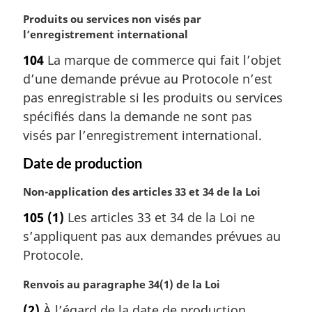
N
Produits ou services non visés par
o
l’enregistrement international
t
104
La marque de commerce qui fait l’objet
e
d’une demande prévue au Protocole n’est
m
a
pas enregistrable si les produits ou services
r
spécifiés dans la demande ne sont pas
g
visés par l’enregistrement international.
i
n
Date de production
a
l
N
Non-application des articles 33 et 34 de la Loi
e
o
105
(1)
Les articles 33 et 34 de la Loi ne
:
t
s’appliquent pas aux demandes prévues au
e
m
Protocole.
a
r
N
Renvois au paragraphe 34(1) de la Loi
g
o
(2)
À l’égard de la date de production