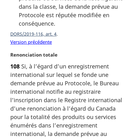
dans la classe, la demande prévue au
Protocole est réputée modifiée en
conséquence.
DORS/2019-116, art. 4
Version précédente
N
Renonciation totale
o
108
Si, à l’égard d’un enregistrement
t
international sur lequel se fonde une
e
m
demande prévue au Protocole, le Bureau
a
international notifie au registraire
r
l’inscription dans le Registre international
g
d’une renonciation à l’égard du Canada
i
pour la totalité des produits ou services
n
a
énumérés dans l’enregistrement
l
international, la demande prévue au
e