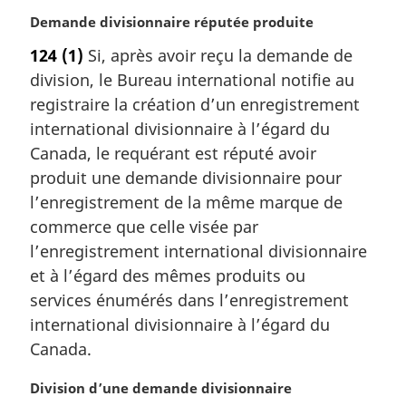
i
N
Demande divisionnaire réputée produite
n
o
a
124
(1)
Si, après avoir reçu la demande de
t
l
division, le Bureau international notifie au
e
e
m
registraire la création d’un enregistrement
:
a
international divisionnaire à l’égard du
r
Canada, le requérant est réputé avoir
g
produit une demande divisionnaire pour
i
l’enregistrement de la même marque de
n
a
commerce que celle visée par
l
l’enregistrement international divisionnaire
e
et à l’égard des mêmes produits ou
:
services énumérés dans l’enregistrement
international divisionnaire à l’égard du
Canada.
N
Division d’une demande divisionnaire