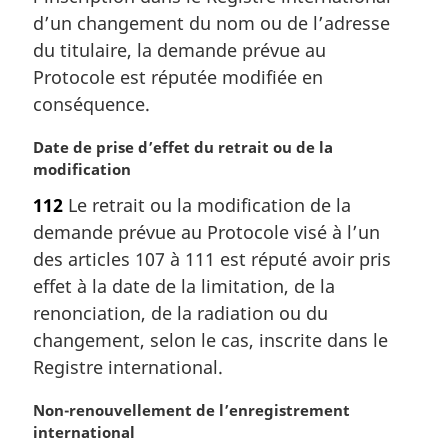
g
d’un changement du nom ou de l’adresse
i
du titulaire, la demande prévue au
n
a
Protocole est réputée modifiée en
l
conséquence.
e
:
N
Date de prise d’effet du retrait ou de la
o
modification
t
112
Le retrait ou la modification de la
e
demande prévue au Protocole visé à l’un
m
a
des articles 107 à 111 est réputé avoir pris
r
effet à la date de la limitation, de la
g
renonciation, de la radiation ou du
i
changement, selon le cas, inscrite dans le
n
Registre international.
a
l
N
Non-renouvellement de l’enregistrement
e
o
international
: