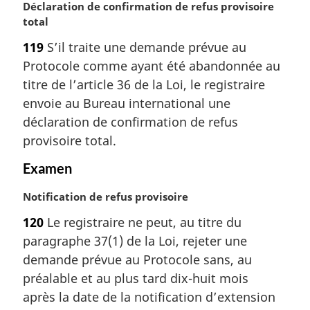
N
Déclaration de confirmation de refus provisoire
o
total
t
119
S’il traite une demande prévue au
e
Protocole comme ayant été abandonnée au
m
a
titre de l’article 36 de la Loi, le registraire
r
envoie au Bureau international une
g
déclaration de confirmation de refus
i
provisoire total.
n
a
Examen
l
e
N
Notification de refus provisoire
:
o
120
Le registraire ne peut, au titre du
t
paragraphe 37(1) de la Loi, rejeter une
e
m
demande prévue au Protocole sans, au
a
préalable et au plus tard dix-huit mois
r
après la date de la notification d’extension
g