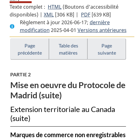
Texte complet :
HTML
Texte
(Boutons d’accessibilité
disponibles) |
XML
Texte
[306 KB]
complet
|
PDF
Texte
[639 KB]
Règlement à jour 2026-06-17;
complet
:
dernière
complet
modification
2025-04-01
:
Règlement
Versions antérieures
:
Règlement
sur
Règlement
sur
les
sur
Page
Table des
Page
précédente
matières
suivante
les
marques
les
marques
de
marques
de
commerce
de
PARTIE 2
commerce
commerce
Mise en oeuvre du Protocole de
Madrid (suite)
Extension territoriale au Canada
(suite)
Marques de commerce non enregistrables