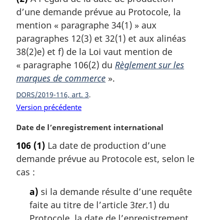
i
t
d’une demande prévue au Protocole, la
n
e
a
m
mention « paragraphe 34(1) » aux
l
a
paragraphes 12(3) et 32(1) et aux alinéas
e
r
38(2)e) et f) de la Loi vaut mention de
:
g
« paragraphe 106(2) du
Règlement sur les
i
marques de commerce
».
n
a
DORS/2019-116, art. 3
l
Version précédente
e
:
N
Date de l’enregistrement international
o
106
(1)
La date de production d’une
t
demande prévue au Protocole est, selon le
e
m
cas :
a
a)
si la demande résulte d’une requête
r
g
faite au titre de l’article 3
ter
.1) du
i
Protocole, la date de l’enregistrement