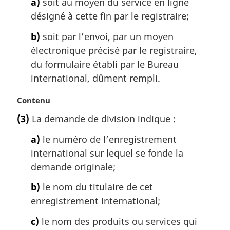
a)
soit au moyen du service en ligne
a
désigné à cette fin par le registraire;
r
g
b)
soit par l’envoi, par un moyen
i
électronique précisé par le registraire,
n
a
du formulaire établi par le Bureau
l
international, dûment rempli.
e
:
N
Contenu
o
(3)
La demande de division indique :
t
e
a)
le numéro de l’enregistrement
m
international sur lequel se fonde la
a
demande originale;
r
g
b)
le nom du titulaire de cet
i
enregistrement international;
n
a
c)
le nom des produits ou services qui
l