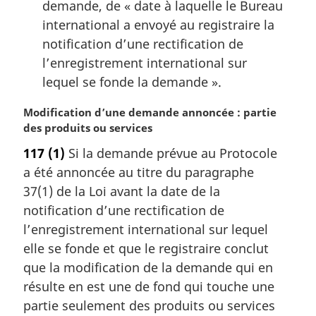
demande, de « date à laquelle le Bureau
international a envoyé au registraire la
notification d’une rectification de
l’enregistrement international sur
lequel se fonde la demande ».
N
Modification d’une demande annoncée : partie
o
des produits ou services
t
117
(1)
Si la demande prévue au Protocole
e
a été annoncée au titre du paragraphe
m
a
37(1) de la Loi avant la date de la
r
notification d’une rectification de
g
l’enregistrement international sur lequel
i
elle se fonde et que le registraire conclut
n
que la modification de la demande qui en
a
l
résulte en est une de fond qui touche une
e
partie seulement des produits ou services
: