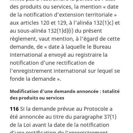
des produits ou services, la mention « date
de la notification d’extension territoriale »
aux articles 120 et 129, à l’alinéa 132(1)c) et
au sous-alinéa 132(1)d)(i) du présent
règlement, vaut mention, à l’égard de cette
demande, de « date à laquelle le Bureau
international a envoyé au registraire la
notification d’une rectification de
l’enregistrement international sur lequel se
fonde la demande ».
N
Modification d’une demande annoncée : totalité
o
des produits ou services
t
116
Si la demande prévue au Protocole a
e
été annoncée au titre du paragraphe 37(1)
m
a
de la Loi avant la date de la notification
r
d’une rectification de l’enregistrement