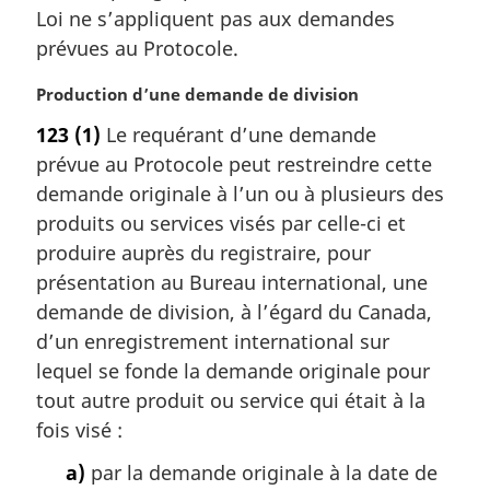
Loi ne s’appliquent pas aux demandes
m
a
prévues au Protocole.
r
g
N
Production d’une demande de division
i
o
123
(1)
Le requérant d’une demande
n
t
prévue au Protocole peut restreindre cette
a
e
l
m
demande originale à l’un ou à plusieurs des
e
a
produits ou services visés par celle-ci et
:
r
produire auprès du registraire, pour
g
présentation au Bureau international, une
i
demande de division, à l’égard du Canada,
n
a
d’un enregistrement international sur
l
lequel se fonde la demande originale pour
e
tout autre produit ou service qui était à la
:
fois visé :
a)
par la demande originale à la date de