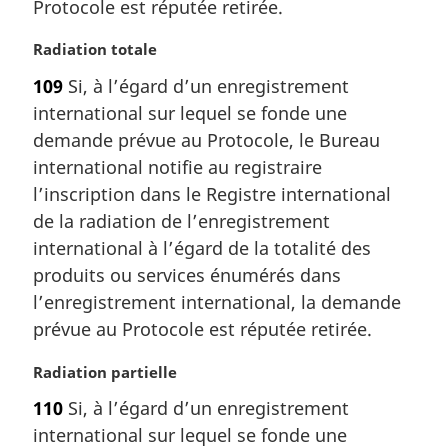
Protocole est réputée retirée.
:
N
Radiation totale
o
109
Si, à l’égard d’un enregistrement
t
international sur lequel se fonde une
e
m
demande prévue au Protocole, le Bureau
a
international notifie au registraire
r
l’inscription dans le Registre international
g
de la radiation de l’enregistrement
i
international à l’égard de la totalité des
n
a
produits ou services énumérés dans
l
l’enregistrement international, la demande
e
prévue au Protocole est réputée retirée.
:
N
Radiation partielle
o
110
Si, à l’égard d’un enregistrement
t
international sur lequel se fonde une
e