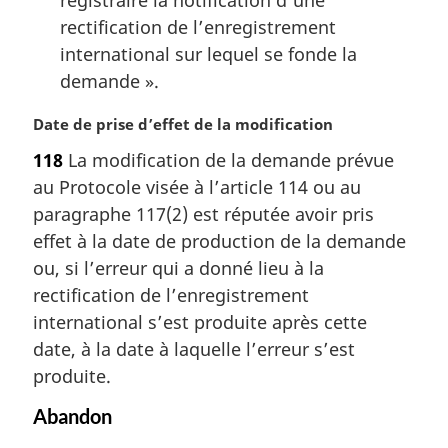
rectification de l’enregistrement
international sur lequel se fonde la
demande ».
N
Date de prise d’effet de la modification
o
118
La modification de la demande prévue
t
au Protocole visée à l’article 114 ou au
e
m
paragraphe 117(2) est réputée avoir pris
a
effet à la date de production de la demande
r
ou, si l’erreur qui a donné lieu à la
g
rectification de l’enregistrement
i
international s’est produite après cette
n
a
date, à la date à laquelle l’erreur s’est
l
produite.
e
:
Abandon