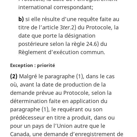
n
international correspondant;
a
l
b)
si elle résulte d’une requête faite au
e
titre de l’article 3
ter
.2) du Protocole, la
:
date que porte la désignation
postérieure selon la règle 24.6) du
Règlement d’exécution commun.
N
Exception : priorité
o
(2)
Malgré le paragraphe (1), dans le cas
t
où, avant la date de production de la
e
m
demande prévue au Protocole, selon la
a
détermination faite en application du
r
paragraphe (1), le requérant ou son
g
prédécesseur en titre a produit, dans ou
i
pour un pays de l’Union autre que le
n
a
Canada, une demande d’enregistrement de