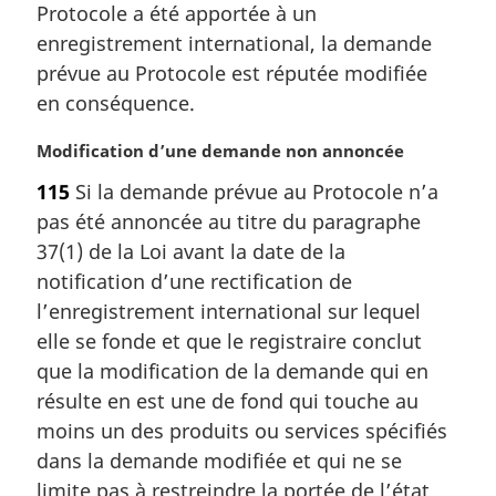
a
Protocole a été apportée à un
r
enregistrement international, la demande
g
prévue au Protocole est réputée modifiée
i
en conséquence.
n
a
N
Modification d’une demande non annoncée
l
o
e
115
Si la demande prévue au Protocole n’a
t
:
pas été annoncée au titre du paragraphe
e
m
37(1) de la Loi avant la date de la
a
notification d’une rectification de
r
l’enregistrement international sur lequel
g
elle se fonde et que le registraire conclut
i
que la modification de la demande qui en
n
a
résulte en est une de fond qui touche au
l
moins un des produits ou services spécifiés
e
dans la demande modifiée et qui ne se
:
limite pas à restreindre la portée de l’état