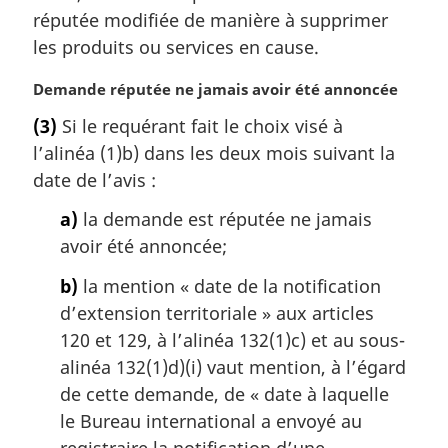
r
réputée modifiée de manière à supprimer
g
les produits ou services en cause.
i
n
N
Demande réputée ne jamais avoir été annoncée
a
o
l
(3)
Si le requérant fait le choix visé à
t
e
l’alinéa (1)b) dans les deux mois suivant la
e
:
m
date de l’avis :
a
a)
la demande est réputée ne jamais
r
g
avoir été annoncée;
i
b)
la mention « date de la notification
n
a
d’extension territoriale » aux articles
l
120 et 129, à l’alinéa 132(1)c) et au sous-
e
alinéa 132(1)d)(i) vaut mention, à l’égard
:
de cette demande, de « date à laquelle
le Bureau international a envoyé au
registraire la notification d’une