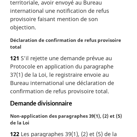
territoriale, avoir envoyé au Bureau
i
international une notification de refus
n
a
provisoire faisant mention de son
l
objection.
e
:
N
Déclaration de confirmation de refus provisoire
o
total
t
121
S’il rejette une demande prévue au
e
Protocole en application du paragraphe
m
a
37(1) de la Loi, le registraire envoie au
r
Bureau international une déclaration de
g
confirmation de refus provisoire total.
i
n
Demande divisionnaire
a
l
N
Non-application des paragraphes 39(1), (2) et (5)
e
o
de la Loi
:
t
122
Les paragraphes 39(1), (2) et (5) de la
e