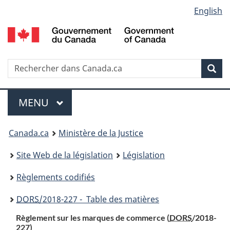
Language
English
Passer
Passer
Passer
au
à
à
selection
contenu
«
la
principal
À
version
propos
HTML
Recherche
R
Rec
de
simplifiée
d
ce
C
Menu
site
MENU
PRINCIPAL
You
Canada.ca
Ministère de la Justice
are
Site Web de la législation
Législation
here:
Règlements codifiés
DORS
/2018-227 - Table des matières
Règlement sur les marques de commerce (
DORS
/2018-
227)