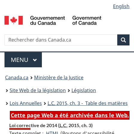
Language
English
Passer
Passer
Passer
au
à
à
selection
contenu
«
la
principal
À
version
propos
HTML
Recherche
R
Rec
de
simplifiée
d
ce
C
Menu
site
MENU
PRINCIPAL
You
Canada.ca
Ministère de la Justice
are
Site Web de la législation
Législation
here:
Lois Annuelles
L.C.
2015, ch. 3 - Table des matières
Cette page Web a été archivée dans le Web.
Loi corrective de 2014 (
L.C.
2015, ch. 3)
Texte complet :
HTML
Texte
(Boutons d’accessibilité