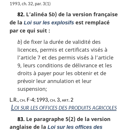
N
1993, ch. 32, par. 3(1)
o
82.
L’alinéa 5
) de la version française
b
t
de la
est remplacé
e
Loi sur les explosifs
m
par ce qui suit :
a
r
b
) de fixer la durée de validité des
g
licences, permis et certificats visés à
i
l’article 7 et des permis visés à l’article
n
a
9, leurs conditions de délivrance et les
l
droits à payer pour les obtenir et de
e
prévoir leur annulation et leur
:
suspension;
L.R., ch. F-4; 1993, ch. 3, art. 2
Loi sur les offices des produits agricoles
83.
Le paragraphe 5(2) de la version
anglaise de la
Loi sur les offices des