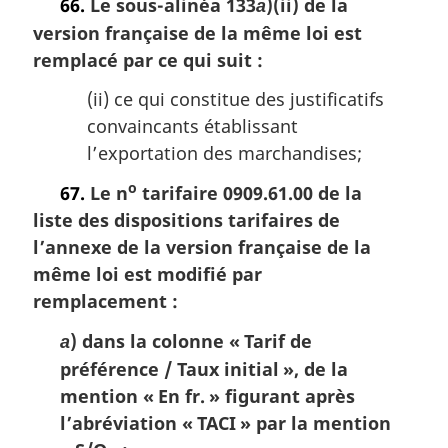
66.
Le sous-alinéa 133
)(ii) de la
a
a
l
version française de la même loi est
e
remplacé par ce qui suit :
:
(ii) ce qui constitue des justificatifs
convaincants établissant
l’exportation des marchandises;
o
67.
Le n
tarifaire 0909.61.00 de la
liste des dispositions tarifaires de
l’annexe de la version française de la
même loi est modifié par
remplacement :
) dans la colonne « Tarif de
a
préférence / Taux initial », de la
mention « En fr. » figurant après
l’abréviation « TACI » par la mention