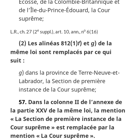
Écosse, de la Colombie-Britannique et
g
de l’Île-du-Prince-Édouard, la Cour
i
suprême;
n
a
e
o
N
L.R., ch. 27 (2
suppl.), art. 10, ann., n
6(16)
l
o
e
(2) Les alinéas 812(1)
) et
) de la
f
g
t
:
même loi sont remplacés par ce qui
e
m
suit :
a
r
g
) dans la province de Terre-Neuve-et-
g
Labrador, la Section de première
i
instance de la Cour suprême;
n
a
57.
Dans la colonne II de l’annexe de
l
la partie XXV de la même loi, la mention
e
:
« La Section de première instance de la
Cour suprême » est remplacée par la
mention « La Cour suprême ».