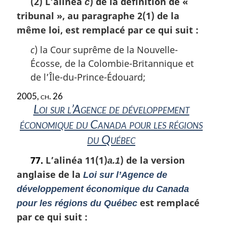
(2) L’alinéa
) de la définition de
«
c
t
tribunal »
, au paragraphe 2(1) de la
e
m
même loi, est remplacé par ce qui suit :
a
r
c
) la Cour suprême de la Nouvelle-
g
Écosse, de la Colombie-Britannique et
i
de l’Île-du-Prince-Édouard;
n
a
2005, ch. 26
l
Loi sur l’Agence de développement
e
économique du Canada pour les régions
:
du Québec
77.
L’alinéa 11(1)
) de la version
a.1
anglaise de la
Loi sur l’Agence de
développement économique du Canada
est remplacé
pour les régions du Québec
par ce qui suit :