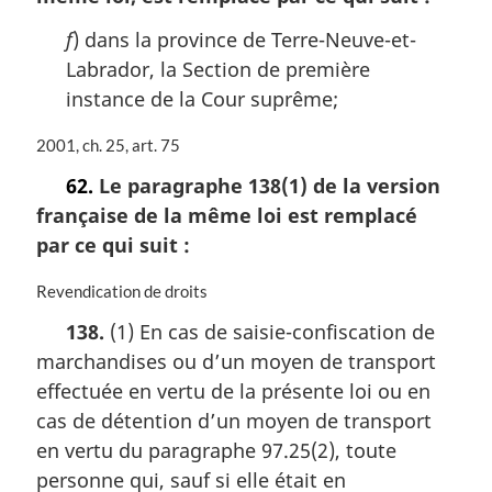
a
r
f
) dans la province de Terre-Neuve-et-
g
Labrador, la Section de première
i
instance de la Cour suprême;
n
a
N
2001, ch. 25, art. 75
l
o
e
62.
Le paragraphe 138(1) de la version
t
:
française de la même loi est remplacé
e
m
par ce qui suit :
a
r
N
Revendication de droits
g
o
138.
(1) En cas de saisie-confiscation de
i
t
n
marchandises ou d’un moyen de transport
e
a
m
effectuée en vertu de la présente loi ou en
l
a
cas de détention d’un moyen de transport
e
r
:
en vertu du paragraphe 97.25(2), toute
g
i
personne qui, sauf si elle était en