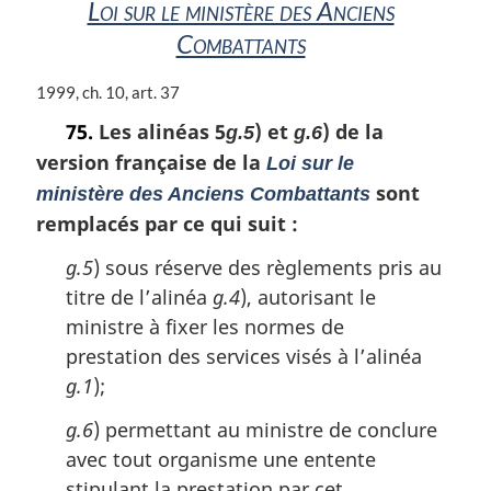
Loi sur le ministère des Anciens
l
Combattants
e
:
N
1999, ch. 10, art. 37
o
75.
Les alinéas 5
) et
) de la
g.5
g.6
t
version française de la
e
Loi sur le
m
sont
ministère des Anciens Combattants
a
remplacés par ce qui suit :
r
g
g.5
) sous réserve des règlements pris au
i
titre de l’alinéa
g.4
), autorisant le
n
a
ministre à fixer les normes de
l
prestation des services visés à l’alinéa
e
g.1
);
:
g.6
) permettant au ministre de conclure
avec tout organisme une entente
stipulant la prestation par cet