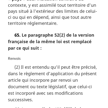
contexte, y est assimilé tout territoire d’un
pays situé à l’extérieur des limites de celui-
ci ou qui en dépend, ainsi que tout autre
territoire réglementaire.
65.
Le paragraphe 52(2) de la version
française de la même loi est remplacé
par ce qui suit :
N
Renvois
o
(2) Il est entendu qu’il peut être précisé,
t
dans le règlement d’application du présent
e
m
article qui incorpore par renvoi un
a
document ou texte législatif, que celui-ci
r
est incorporé avec ses modifications
g
i
successives.
n