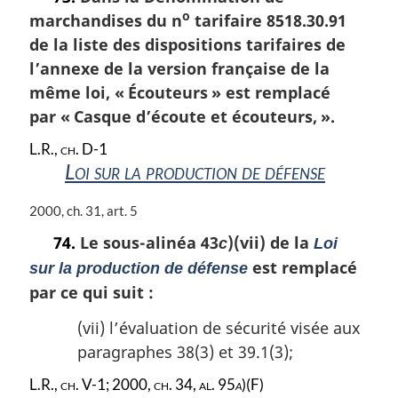
o
marchandises du n
tarifaire 8518.30.91
de la liste des dispositions tarifaires de
l’annexe de la version française de la
même loi, « Écouteurs » est remplacé
par « Casque d’écoute et écouteurs, ».
L.R., ch. D-1
Loi sur la production de défense
N
2000, ch. 31, art. 5
o
74.
Le sous-alinéa 43
)(vii) de la
c
Loi
t
est remplacé
e
sur la production de défense
m
par ce qui suit :
a
r
(vii) l’évaluation de sécurité visée aux
g
paragraphes 38(3) et 39.1(3);
i
n
L.R., ch. V-1; 2000, ch. 34, al. 95
a
)(F)
a