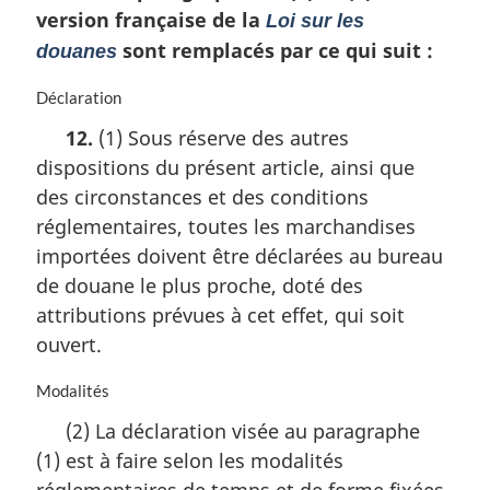
version française de la
Loi sur les
sont remplacés par ce qui suit :
douanes
N
Déclaration
o
12.
(1) Sous réserve des autres
t
dispositions du présent article, ainsi que
e
m
des circonstances et des conditions
a
réglementaires, toutes les marchandises
r
importées doivent être déclarées au bureau
g
i
de douane le plus proche, doté des
n
attributions prévues à cet effet, qui soit
a
ouvert.
l
e
N
Modalités
:
o
(2) La déclaration visée au paragraphe
t
(1) est à faire selon les modalités
e
m
réglementaires de temps et de forme fixées