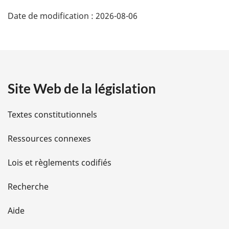
D
Date de modification :
2026-08-06
é
t
a
Site Web de la législation
i
l
Textes constitutionnels
s
Ressources connexes
d
Lois et règlements codifiés
e
Recherche
l
Aide
a