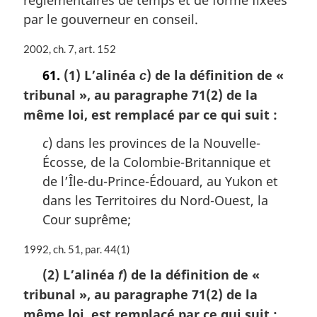
a
par le gouverneur en conseil.
r
g
N
2002, ch. 7, art. 152
i
o
n
61.
(1) L’alinéa
) de la définition de
«
c
t
a
tribunal »
, au paragraphe 71(2) de la
e
l
m
même loi, est remplacé par ce qui suit :
e
a
:
r
c
) dans les provinces de la Nouvelle-
g
Écosse, de la Colombie-Britannique et
i
de l’Île-du-Prince-Édouard, au Yukon et
n
a
dans les Territoires du Nord-Ouest, la
l
Cour suprême;
e
:
N
1992, ch. 51, par. 44(1)
o
(2) L’alinéa
) de la définition de
«
f
t
tribunal »
, au paragraphe 71(2) de la
e
m
même loi, est remplacé par ce qui suit :