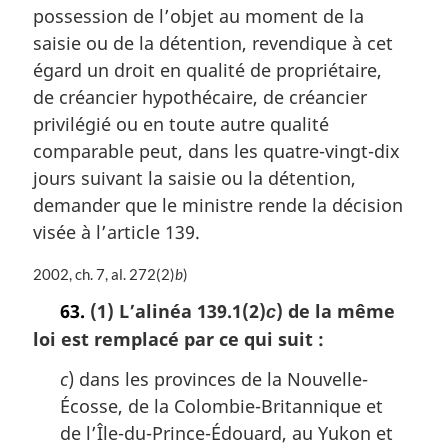
n
possession de l’objet au moment de la
a
saisie ou de la détention, revendique à cet
l
égard un droit en qualité de propriétaire,
e
:
de créancier hypothécaire, de créancier
privilégié ou en toute autre qualité
comparable peut, dans les quatre-vingt-dix
jours suivant la saisie ou la détention,
demander que le ministre rende la décision
visée à l’article 139.
N
2002, ch. 7, al. 272(2)
b
)
o
63.
(1) L’alinéa 139.1(2)
) de la même
c
t
loi est remplacé par ce qui suit :
e
m
c
) dans les provinces de la Nouvelle-
a
r
Écosse, de la Colombie-Britannique et
g
de l’Île-du-Prince-Édouard, au Yukon et
i