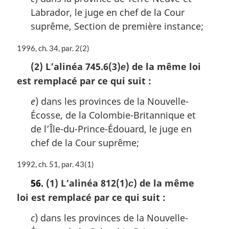
r
Labrador, le juge en chef de la Cour
g
suprême, Section de première instance;
i
n
N
1996, ch. 34, par. 2(2)
a
o
l
(2) L’alinéa 745.6(3)
) de la même loi
e
t
e
est remplacé par ce qui suit :
e
:
m
e
) dans les provinces de la Nouvelle-
a
r
Écosse, de la Colombie-Britannique et
g
de l’Île-du-Prince-Édouard, le juge en
i
chef de la Cour suprême;
n
a
N
1992, ch. 51, par. 43(1)
l
o
e
56.
(1) L’alinéa 812(1)
) de la même
c
t
:
loi est remplacé par ce qui suit :
e
m
c
) dans les provinces de la Nouvelle-
a
r