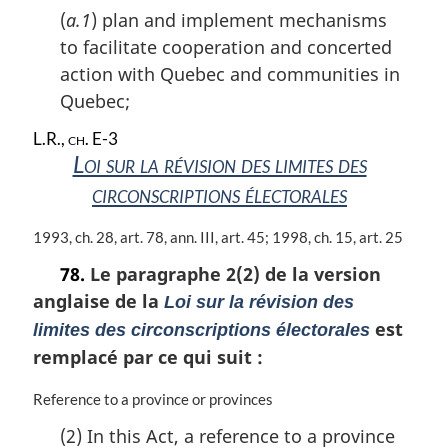
(
a.1
) plan and implement mechanisms
to facilitate cooperation and concerted
action with Quebec and communities in
Quebec;
L.R., ch. E-3
Loi sur la révision des limites des
circonscriptions électorales
N
1993, ch. 28, art. 78, ann. III, art. 45; 1998, ch. 15, art. 25
o
78.
Le paragraphe 2(2) de la version
t
anglaise de la
e
Loi sur la révision des
m
est
limites des circonscriptions électorales
a
remplacé par ce qui suit :
r
g
N
Reference to a province or provinces
i
o
n
(2) In this Act, a reference to a province
t
a