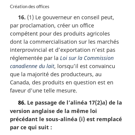
a
N
Création des offices
r
o
16.
(1) Le gouverneur en conseil peut,
g
t
par proclamation, créer un office
i
e
n
m
compétent pour des produits agricoles
a
a
dont la commercialisation sur les marchés
l
r
interprovincial et d’exportation n’est pas
e
g
:
i
réglementée par la
Loi sur la Commission
n
canadienne du lait
, lorsqu’il est convaincu
a
que la majorité des producteurs, au
l
Canada, des produits en question est en
e
:
faveur d’une telle mesure.
86.
Le passage de l’alinéa 17(2)
) de la
a
version anglaise de la même loi
précédant le sous-alinéa (i) est remplacé
par ce qui suit :