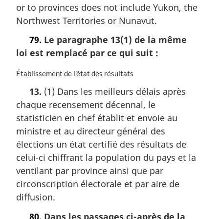
or to provinces does not include Yukon, the
e
l
m
Northwest Territories or Nunavut.
e
a
:
r
79.
Le paragraphe 13(1) de la même
g
loi est remplacé par ce qui suit :
i
n
N
Établissement de l’état des résultats
a
o
l
13.
(1) Dans les meilleurs délais après
t
e
chaque recensement décennal, le
e
:
m
statisticien en chef établit et envoie au
a
ministre et au directeur général des
r
élections un état certifié des résultats de
g
i
celui-ci chiffrant la population du pays et la
n
ventilant par province ainsi que par
a
circonscription électorale et par aire de
l
diffusion.
e
:
80.
Dans les passages ci-après de la