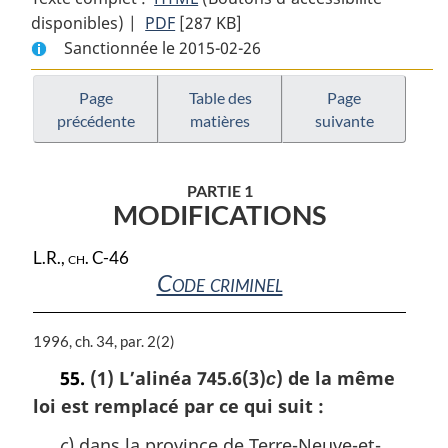
disponibles) |
PDF
Texte
[287 KB]
complet
Sanctionnée le 2015-02-26
complet
:
:
Loi
Loi
corrective
Page
Table des
Page
précédente
matières
suivante
corrective
de
de
2014
2014
PARTIE 1
MODIFICATIONS
L.R., ch. C-46
Code criminel
N
1996, ch. 34, par. 2(2)
o
55.
(1) L’alinéa 745.6(3)
) de la même
c
t
loi est remplacé par ce qui suit :
e
m
c
) dans la province de Terre-Neuve-et-
a