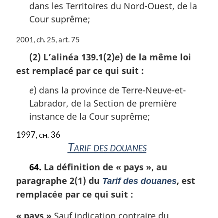
dans les Territoires du Nord-Ouest, de la
n
Cour suprême;
a
l
e
N
2001, ch. 25, art. 75
:
o
(2) L’alinéa 139.1(2)
) de la même loi
e
t
est remplacé par ce qui suit :
e
m
e
) dans la province de Terre-Neuve-et-
a
r
Labrador, de la Section de première
g
instance de la Cour suprême;
i
n
1997, ch. 36
a
Tarif des douanes
l
e
64.
La définition de
« pays »
, au
:
paragraphe 2(1) du
, est
Tarif des douanes
remplacée par ce qui suit :
« pays »
Sauf indication contraire du