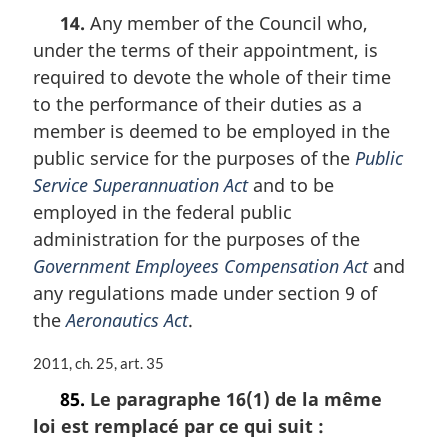
g
o
14.
Any member of the Council who,
i
t
n
under the terms of their appointment, is
e
a
m
required to devote the whole of their time
l
a
to the performance of their duties as a
e
r
:
member is deemed to be employed in the
g
i
public service for the purposes of the
Public
n
Service Superannuation Act
and to be
a
employed in the federal public
l
administration for the purposes of the
e
:
Government Employees Compensation Act
and
any regulations made under section 9 of
the
Aeronautics Act
.
N
2011, ch. 25, art. 35
o
85.
Le paragraphe 16(1) de la même
t
loi est remplacé par ce qui suit :
e
m