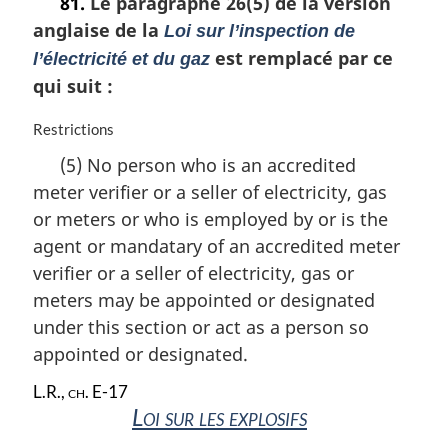
81.
Le paragraphe 26(5) de la version
t
anglaise de la
e
Loi sur l’inspection de
m
est remplacé par ce
l’électricité et du gaz
a
qui suit :
r
g
N
Restrictions
i
o
n
(5) No person who is an accredited
t
a
meter verifier or a seller of electricity, gas
e
l
m
or meters or who is employed by or is the
e
a
:
agent or mandatary of an accredited meter
r
verifier or a seller of electricity, gas or
g
i
meters may be appointed or designated
n
under this section or act as a person so
a
appointed or designated.
l
e
L.R., ch. E-17
:
Loi sur les explosifs