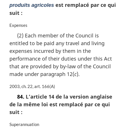
est remplacé par ce qui
produits agricoles
suit :
N
Expenses
o
(2) Each member of the Council is
t
entitled to be paid any travel and living
e
m
expenses incurred by them in the
a
performance of their duties under this Act
r
that are provided by by-law of the Council
g
i
made under paragraph 12(
c
).
n
a
N
2003, ch. 22, art. 166(A)
l
o
84.
L’article 14 de la version anglaise
e
t
:
de la même loi est remplacé par ce qui
e
m
suit :
a
r
N
Superannuation