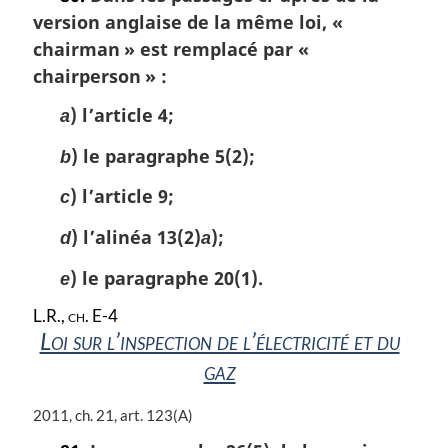
version anglaise de la même loi, «
chairman » est remplacé par «
chairperson » :
) l’article 4;
a
) le paragraphe 5(2);
b
) l’article 9;
c
) l’alinéa 13(2)
);
d
a
) le paragraphe 20(1).
e
L.R., ch. E-4
Loi sur l’inspection de l’électricité et du
gaz
N
2011, ch. 21, art. 123(A)
o