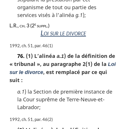
organisme de tout ou partie des
services visés à l’alinéa
g.1
);
e
L.R., ch. 3 (2
suppl.)
Loi sur le divorce
N
1992, ch. 51, par. 46(1)
o
76.
(1) L’alinéa
) de la définition de
a.1
t
« tribunal »
, au paragraphe 2(1) de la
e
Loi
m
, est remplacé par ce qui
sur le divorce
a
suit :
r
g
a.1
) la Section de première instance de
i
la Cour suprême de Terre-Neuve-et-
n
a
Labrador;
l
e
N
1992, ch. 51, par. 46(2)
:
o