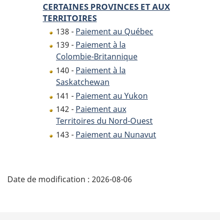
CERTAINES PROVINCES ET AUX
TERRITOIRES
138 -
Paiement au Québec
139 -
Paiement à la
Colombie-Britannique
140 -
Paiement à la
Saskatchewan
141 -
Paiement au Yukon
142 -
Paiement aux
Territoires du Nord-Ouest
143 -
Paiement au Nunavut
D
Date de modification :
2026-08-06
é
t