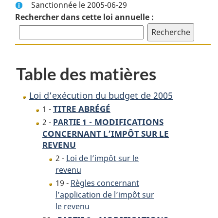
Sanctionnée le 2005-06-29
complet
:
Rechercher dans cette loi annuelle :
:
Loi
Loi
d’exécution
d’exécution
du
du
budget
budget
de
Table des matières
de
2005
2005
Loi d’exécution du budget de 2005
TITRE ABRÉGÉ
1 -
-
MODIFICATIONS
2 -
PARTIE 1
CONCERNANT L’IMPÔT SUR LE
REVENU
2 -
Loi de l’impôt sur le
revenu
19 -
Règles concernant
l’application de l’impôt sur
le revenu