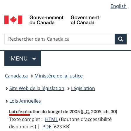
Language
English
Passer
Passer
Passer
au
à
à
selection
contenu
«
la
principal
À
version
propos
HTML
Recherche
R
Rec
de
simplifiée
d
ce
C
Menu
site
MENU
PRINCIPAL
Vous
Canada.ca
Ministère de la Justice
etes
Site Web de la législation
Législation
ici
Lois Annuelles
:
Loi d’exécution du budget de 2005 (
L.C.
2005, ch. 30)
Texte complet :
HTML
Texte
(Boutons d’accessibilité
disponibles) |
PDF
Texte
[623 KB]
complet