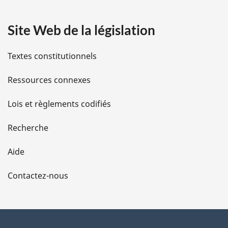
a
Site Web de la législation
i
l
Textes constitutionnels
s
Ressources connexes
d
Lois et règlements codifiés
e
Recherche
l
Aide
a
Contactez-nous
p
a