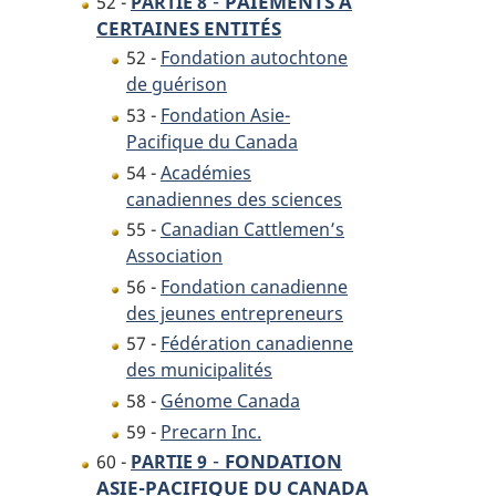
-
PAIEMENTS À
52 -
PARTIE 8
CERTAINES ENTITÉS
52 -
Fondation autochtone
de guérison
53 -
Fondation Asie-
Pacifique du Canada
54 -
Académies
canadiennes des sciences
55 -
Canadian Cattlemen’s
Association
56 -
Fondation canadienne
des jeunes entrepreneurs
57 -
Fédération canadienne
des municipalités
58 -
Génome Canada
59 -
Precarn Inc.
-
FONDATION
60 -
PARTIE 9
ASIE-PACIFIQUE DU CANADA