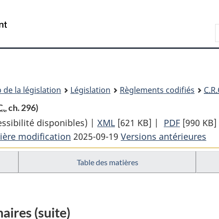
Passer
Passer
Passer
au
à
à
Recherche
contenu
«
la
principal
À
version
propos
HTML
de
simplifiée
ce
 de la législation
Législation
Règlements codifiés
C.R.
site
C.
, ch. 296)
sibilité disponibles) |
XML
Texte
[621 KB]
|
PDF
Texte
[990 KB]
ière modification
2025-09-19
complet
Versions antérieures
complet
:
:
Table des matières
Règlement
Règleme
sur
sur
la
la
santé
santé
aires (suite)
des
des