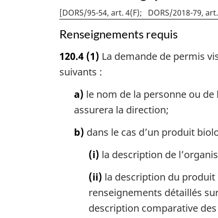
[
DORS/95-54, art. 4(F)
DORS/2018-79, art.
animaux
Renseignements requis
120.4
(1)
La demande de permis vis
suivants :
a)
le nom de la personne ou de l
assurera la direction;
b)
dans le cas d’un produit biol
(i)
la description de l’organ
(ii)
la description du produit
renseignements détaillés sur 
description comparative des 