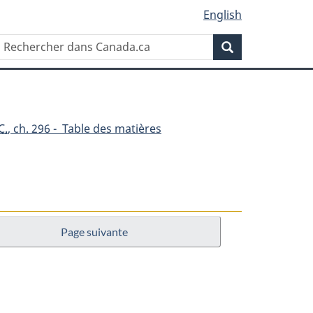
English
Rechercher
Recherche
dans
Canada.ca
C.
, ch. 296 - Table des matières
Page suivante
nt