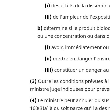
(i)
des effets de la dissémin
(ii)
de l’ampleur de l’exposit
b)
détermine si le produit biolo
ou une concentration ou dans de
(i)
avoir, immédiatement ou à
(ii)
mettre en danger l’envir
(iii)
constituer un danger au 
(3)
Outre les conditions prévues à l
ministre juge indiquées pour prév
(4)
Le ministre peut annuler ou sus
160(3)a) à c), soit parce qu’il a d