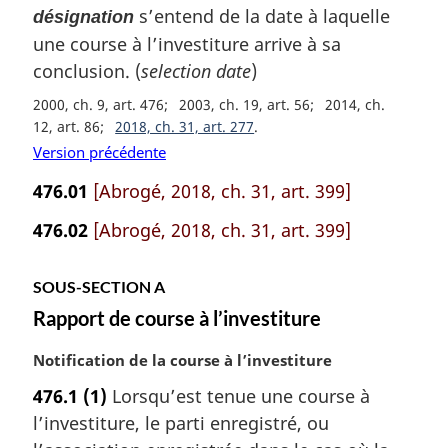
s’entend de la date à laquelle
e
désignation
m
une course à l’investiture arrive à sa
a
conclusion. (
selection date
)
r
g
2000, ch. 9, art. 476
2003, ch. 19, art. 56
2014, ch.
i
12, art. 86
2018, ch. 31, art. 277
n
Version précédente
a
476.01
[Abrogé, 2018, ch. 31, art. 399]
l
e
476.02
[Abrogé, 2018, ch. 31, art. 399]
:
SOUS-SECTION A
Rapport de course à l’investiture
N
Notification de la course à l’investiture
o
476.1
(1)
Lorsqu’est tenue une course à
t
l’investiture, le parti enregistré, ou
e
m