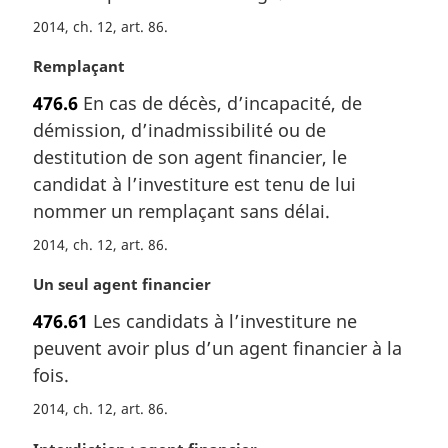
r
2014, ch. 12, art. 86
g
i
N
Remplaçant
n
o
a
476.6
En cas de décès, d’incapacité, de
t
l
démission, d’inadmissibilité ou de
e
e
m
destitution de son agent financier, le
:
a
candidat à l’investiture est tenu de lui
r
nommer un remplaçant sans délai.
g
i
2014, ch. 12, art. 86
n
N
Un seul agent financier
a
o
l
476.61
Les candidats à l’investiture ne
t
e
peuvent avoir plus d’un agent financier à la
e
:
m
fois.
a
2014, ch. 12, art. 86
r
g