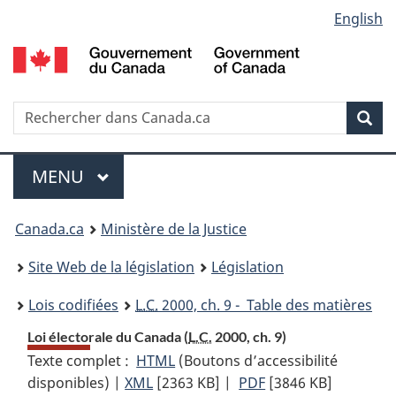
Language
English
Passer
Passer
Passer
au
à
à
selection
contenu
«
la
principal
À
version
propos
HTML
Recherche
R
Rec
de
simplifiée
d
ce
C
Menu
site
MENU
PRINCIPAL
You
Canada.ca
Ministère de la Justice
are
Site Web de la législation
Législation
here:
Lois codifiées
L.C.
2000, ch. 9 - Table des matières
Loi électorale du Canada (
L.C.
2000, ch. 9)
Texte complet :
HTML
Texte
(Boutons d’accessibilité
disponibles) |
XML
Texte
[2363 KB]
complet
|
PDF
Texte
[3846 KB]