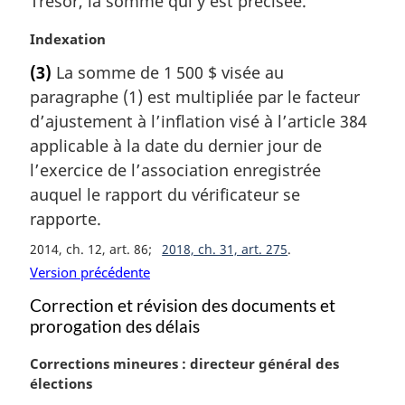
Trésor, la somme qui y est précisée.
a
r
N
Indexation
g
o
(3)
La somme de 1 500 $ visée au
i
t
paragraphe (1) est multipliée par le facteur
n
e
a
m
d’ajustement à l’inflation visé à l’article 384
l
a
applicable à la date du dernier jour de
e
r
l’exercice de l’association enregistrée
:
g
auquel le rapport du vérificateur se
i
rapporte.
n
a
2014, ch. 12, art. 86
2018, ch. 31, art. 275
l
Version précédente
e
:
Correction et révision des documents et
prorogation des délais
N
Corrections mineures : directeur général des
o
élections
t