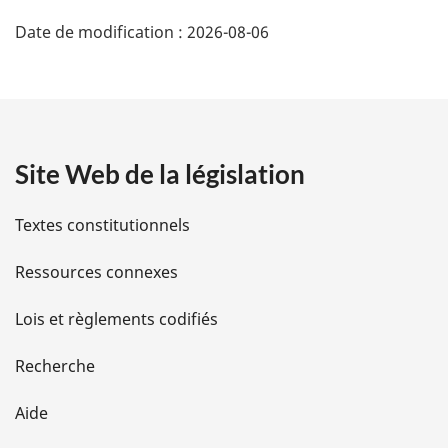
D
Date de modification :
2026-08-06
é
t
a
Site Web de la législation
i
l
Textes constitutionnels
s
Ressources connexes
d
Lois et règlements codifiés
e
Recherche
l
Aide
a