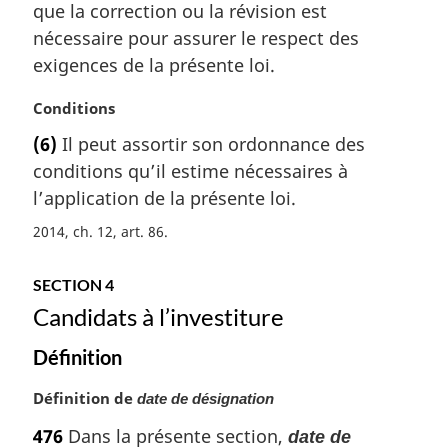
a
que la correction ou la révision est
r
nécessaire pour assurer le respect des
g
exigences de la présente loi.
i
n
N
Conditions
a
o
l
(6)
Il peut assortir son ordonnance des
t
e
conditions qu’il estime nécessaires à
e
:
m
l’application de la présente loi.
a
2014, ch. 12, art. 86
r
g
i
SECTION 4
n
Candidats à l’investiture
a
l
Définition
e
:
N
Définition de
date de désignation
o
476
Dans la présente section,
date de
t