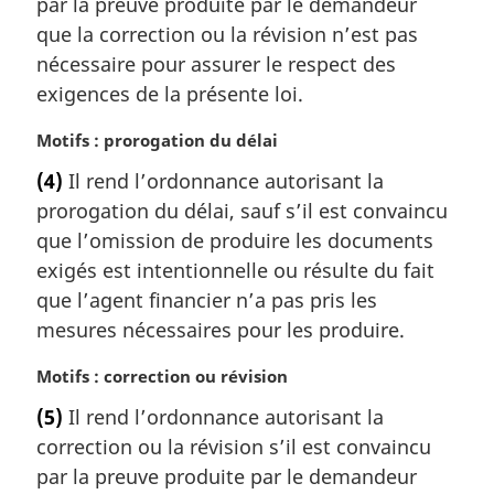
par la preuve produite par le demandeur
g
que la correction ou la révision n’est pas
i
nécessaire pour assurer le respect des
n
a
exigences de la présente loi.
l
e
N
Motifs : prorogation du délai
:
o
(4)
Il rend l’ordonnance autorisant la
t
prorogation du délai, sauf s’il est convaincu
e
m
que l’omission de produire les documents
a
exigés est intentionnelle ou résulte du fait
r
que l’agent financier n’a pas pris les
g
mesures nécessaires pour les produire.
i
n
N
Motifs : correction ou révision
a
o
l
(5)
Il rend l’ordonnance autorisant la
t
e
correction ou la révision s’il est convaincu
e
:
m
par la preuve produite par le demandeur