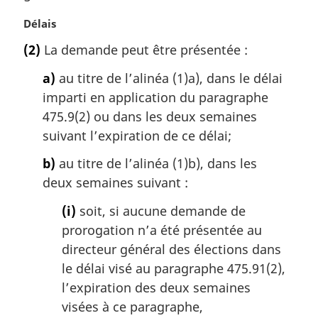
N
Délais
o
(2)
La demande peut être présentée :
t
e
a)
au titre de l’alinéa (1)a), dans le délai
m
imparti en application du paragraphe
a
475.9(2) ou dans les deux semaines
r
g
suivant l’expiration de ce délai;
i
b)
au titre de l’alinéa (1)b), dans les
n
a
deux semaines suivant :
l
(i)
soit, si aucune demande de
e
:
prorogation n’a été présentée au
directeur général des élections dans
le délai visé au paragraphe 475.91(2),
l’expiration des deux semaines
visées à ce paragraphe,