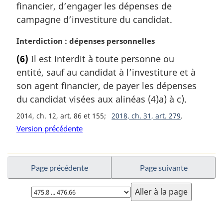
a
financier, d’engager les dépenses de
r
campagne d’investiture du candidat.
g
i
N
Interdiction : dépenses personnelles
n
o
a
(6)
Il est interdit à toute personne ou
t
l
entité, sauf au candidat à l’investiture et à
e
e
m
son agent financier, de payer les dépenses
:
a
du candidat visées aux alinéas (4)a) à c).
r
2014, ch. 12, art. 86 et 155
2018, ch. 31, art. 279
g
i
Version précédente
n
a
l
Page précédente
Page suivante
e
:
Choisissez
la
page