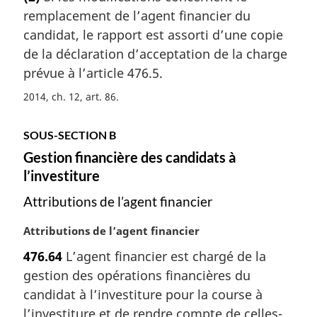
t
e
remplacement de l’agent financier du
e
:
m
candidat, le rapport est assorti d’une copie
a
de la déclaration d’acceptation de la charge
r
prévue à l’article 476.5.
g
i
2014, ch. 12, art. 86
n
a
SOUS-SECTION B
l
Gestion financière des candidats à
e
:
l’investiture
Attributions de l’agent financier
N
Attributions de l’agent financier
o
476.64
L’agent financier est chargé de la
t
gestion des opérations financières du
e
m
candidat à l’investiture pour la course à
a
l’investiture et de rendre compte de celles-