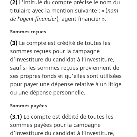
(2)
L’intitulé du compte précise le nom du
t
titulaire avec la mention suivante : « (
nom
e
m
de l’agent financier
), agent financier ».
a
r
N
Sommes reçues
g
o
(3)
Le compte est crédité de toutes les
i
t
sommes reçues pour la campagne
n
e
a
m
d’investiture du candidat à l’investiture,
l
a
sauf si les sommes reçues proviennent de
e
r
ses propres fonds et qu’elles sont utilisées
:
g
pour payer une dépense relative à un litige
i
ou une dépense personnelle.
n
a
N
Sommes payées
l
o
e
(3.1)
Le compte est débité de toutes les
t
:
sommes payées pour la campagne
e
m
d’investiture du candidat à l’investiture,