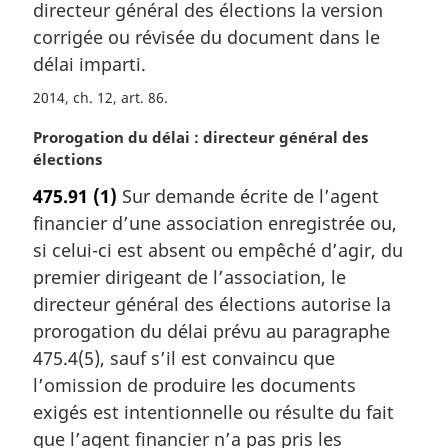
:
a
directeur général des élections la version
r
corrigée ou révisée du document dans le
g
délai imparti.
i
n
2014, ch. 12, art. 86
a
N
Prorogation du délai : directeur général des
l
o
élections
e
t
:
475.91
(1)
Sur demande écrite de l’agent
e
financier d’une association enregistrée ou,
m
a
si celui-ci est absent ou empêché d’agir, du
r
premier dirigeant de l’association, le
g
directeur général des élections autorise la
i
prorogation du délai prévu au paragraphe
n
475.4(5), sauf s’il est convaincu que
a
l
l’omission de produire les documents
e
exigés est intentionnelle ou résulte du fait
:
que l’agent financier n’a pas pris les