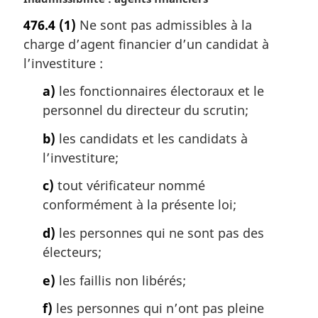
o
l
476.4
(1)
Ne sont pas admissibles à la
t
e
charge d’agent financier d’un candidat à
e
:
m
l’investiture :
a
a)
les fonctionnaires électoraux et le
r
g
personnel du directeur du scrutin;
i
b)
les candidats et les candidats à
n
a
l’investiture;
l
c)
tout vérificateur nommé
e
:
conformément à la présente loi;
d)
les personnes qui ne sont pas des
électeurs;
e)
les faillis non libérés;
f)
les personnes qui n’ont pas pleine