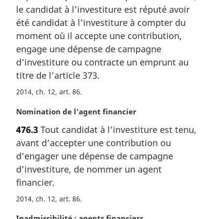
l
m
le candidat à l’investiture est réputé avoir
e
a
été candidat à l’investiture à compter du
:
r
moment où il accepte une contribution,
g
engage une dépense de campagne
i
d’investiture ou contracte un emprunt au
n
a
titre de l’article 373.
l
2014, ch. 12, art. 86
e
:
N
Nomination de l’agent financier
o
476.3
Tout candidat à l’investiture est tenu,
t
avant d’accepter une contribution ou
e
m
d’engager une dépense de campagne
a
d’investiture, de nommer un agent
r
financier.
g
i
2014, ch. 12, art. 86
n
N
Inadmissibilité : agents financiers
a