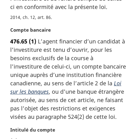
r
ci en conformité avec la présente loi.
g
i
2014, ch. 12, art. 86
n
N
Compte bancaire
a
o
l
476.65
(1)
L’agent financier d’un candidat à
t
e
l’investiture est tenu d’ouvrir, pour les
e
:
m
besoins exclusifs de la course à
a
l’investiture de celui-ci, un compte bancaire
r
unique auprès d’une institution financière
g
canadienne, au sens de l’article 2 de la
Loi
i
sur les banques
, ou d’une banque étrangère
n
a
autorisée, au sens de cet article, ne faisant
l
pas l’objet des restrictions et exigences
e
visées au paragraphe 524(2) de cette loi.
:
N
Intitulé du compte
o