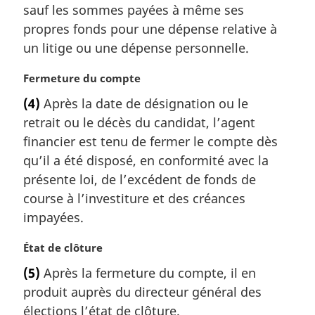
a
sauf les sommes payées à même ses
r
propres fonds pour une dépense relative à
g
un litige ou une dépense personnelle.
i
n
N
Fermeture du compte
a
o
l
(4)
Après la date de désignation ou le
t
e
retrait ou le décès du candidat, l’agent
e
:
m
financier est tenu de fermer le compte dès
a
qu’il a été disposé, en conformité avec la
r
présente loi, de l’excédent de fonds de
g
course à l’investiture et des créances
i
impayées.
n
a
N
État de clôture
l
o
e
(5)
Après la fermeture du compte, il en
t
:
produit auprès du directeur général des
e
m
élections l’état de clôture.