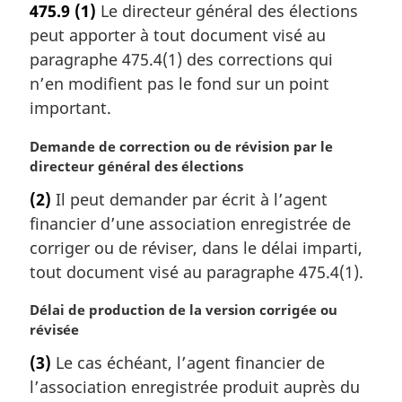
475.9
(1)
Le directeur général des élections
e
peut apporter à tout document visé au
m
a
paragraphe 475.4(1) des corrections qui
r
n’en modifient pas le fond sur un point
g
important.
i
n
N
Demande de correction ou de révision par le
a
o
directeur général des élections
l
t
e
(2)
Il peut demander par écrit à l’agent
e
:
financier d’une association enregistrée de
m
a
corriger ou de réviser, dans le délai imparti,
r
tout document visé au paragraphe 475.4(1).
g
i
N
Délai de production de la version corrigée ou
n
o
révisée
a
t
(3)
Le cas échéant, l’agent financier de
l
e
e
l’association enregistrée produit auprès du
m