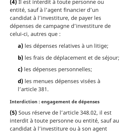
(4)
Il est interdit à toute personne ou
n
t
a
entité, sauf à l’agent financier d’un
e
l
m
candidat à l’investiture, de payer les
e
a
dépenses de campagne d’investiture de
:
r
celui-ci, autres que :
g
i
a)
les dépenses relatives à un litige;
n
a
b)
les frais de déplacement et de séjour;
l
c)
les dépenses personnelles;
e
:
d)
les menues dépenses visées à
l’article 381.
N
Interdiction : engagement de dépenses
o
(5)
Sous réserve de l’article 348.02, il est
t
interdit à toute personne ou entité, sauf au
e
m
candidat à l’investiture ou à son agent