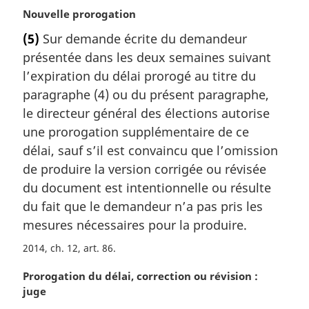
N
Nouvelle prorogation
o
(5)
Sur demande écrite du demandeur
t
présentée dans les deux semaines suivant
e
m
l’expiration du délai prorogé au titre du
a
paragraphe (4) ou du présent paragraphe,
r
le directeur général des élections autorise
g
une prorogation supplémentaire de ce
i
délai, sauf s’il est convaincu que l’omission
n
a
de produire la version corrigée ou révisée
l
du document est intentionnelle ou résulte
e
du fait que le demandeur n’a pas pris les
:
mesures nécessaires pour la produire.
2014, ch. 12, art. 86
N
Prorogation du délai, correction ou révision :
o
juge
t