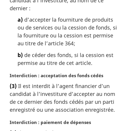
candidat à l’investiture, au nom de ce
r
dernier :
g
i
a)
d’accepter la fourniture de produits
n
ou de services ou la cession de fonds, si
a
la fourniture ou la cession est permise
l
au titre de l’article 364;
e
:
b)
de céder des fonds, si la cession est
permise au titre de cet article.
N
Interdiction : acceptation des fonds cédés
o
(3)
Il est interdit à l’agent financier d’un
t
candidat à l’investiture d’accepter au nom
e
m
de ce dernier des fonds cédés par un parti
a
enregistré ou une association enregistrée.
r
g
N
Interdiction : paiement de dépenses
i
o