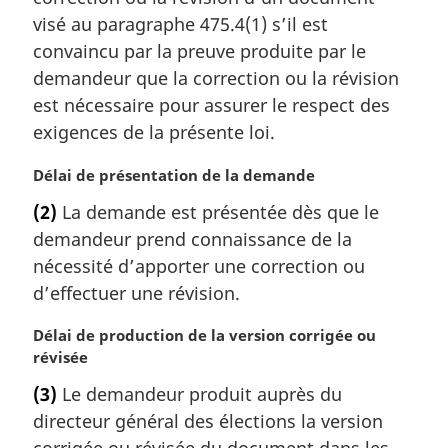
n
visé au paragraphe 475.4(1) s’il est
a
l
convaincu par la preuve produite par le
e
demandeur que la correction ou la révision
:
est nécessaire pour assurer le respect des
exigences de la présente loi.
N
Délai de présentation de la demande
o
(2)
La demande est présentée dès que le
t
demandeur prend connaissance de la
e
m
nécessité d’apporter une correction ou
a
d’effectuer une révision.
r
g
N
Délai de production de la version corrigée ou
i
o
révisée
n
t
(3)
Le demandeur produit auprès du
a
e
l
directeur général des élections la version
m
e
a
corrigée ou révisée du document dans les