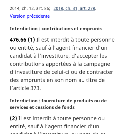
a
2014, ch. 12, art. 86
2018, ch. 31, art. 278
r
Version précédente
g
i
N
Interdiction : contributions et emprunts
n
o
a
476.66
(1)
Il est interdit à toute personne
t
l
ou entité, sauf à l’agent financier d’un
e
e
m
candidat à l’investiture, d’accepter les
:
a
contributions apportées à la campagne
r
d’investiture de celui-ci ou de contracter
g
des emprunts en son nom au titre de
i
l’article 373.
n
a
N
Interdiction : fourniture de produits ou de
l
o
services et cessions de fonds
e
t
:
(2)
Il est interdit à toute personne ou
e
entité, sauf à l’agent financier d’un
m
a