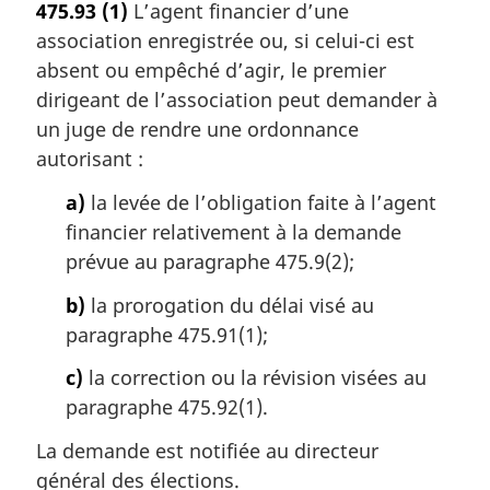
475.93
(1)
L’agent financier d’une
e
association enregistrée ou, si celui-ci est
m
a
absent ou empêché d’agir, le premier
r
dirigeant de l’association peut demander à
g
un juge de rendre une ordonnance
i
autorisant :
n
a
a)
la levée de l’obligation faite à l’agent
l
financier relativement à la demande
e
prévue au paragraphe 475.9(2);
:
b)
la prorogation du délai visé au
paragraphe 475.91(1);
c)
la correction ou la révision visées au
paragraphe 475.92(1).
La demande est notifiée au directeur
général des élections.