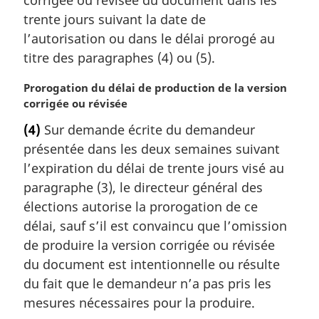
:
r
trente jours suivant la date de
g
l’autorisation ou dans le délai prorogé au
i
titre des paragraphes (4) ou (5).
n
a
N
Prorogation du délai de production de la version
l
o
corrigée ou révisée
e
t
:
(4)
Sur demande écrite du demandeur
e
présentée dans les deux semaines suivant
m
a
l’expiration du délai de trente jours visé au
r
paragraphe (3), le directeur général des
g
élections autorise la prorogation de ce
i
délai, sauf s’il est convaincu que l’omission
n
de produire la version corrigée ou révisée
a
l
du document est intentionnelle ou résulte
e
du fait que le demandeur n’a pas pris les
:
mesures nécessaires pour la produire.