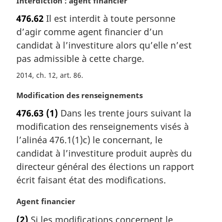
N
Interdiction : agent financier
i
o
n
476.62
Il est interdit à toute personne
t
a
d’agir comme agent financier d’un
e
l
m
candidat à l’investiture alors qu’elle n’est
e
a
pas admissible à cette charge.
:
r
2014, ch. 12, art. 86
g
i
N
Modification des renseignements
n
o
a
476.63
(1)
Dans les trente jours suivant la
t
l
modification des renseignements visés à
e
e
m
l’alinéa 476.1(1)c) le concernant, le
:
a
candidat à l’investiture produit auprès du
r
directeur général des élections un rapport
g
écrit faisant état des modifications.
i
n
N
Agent financier
a
o
l
(2)
Si les modifications concernent le