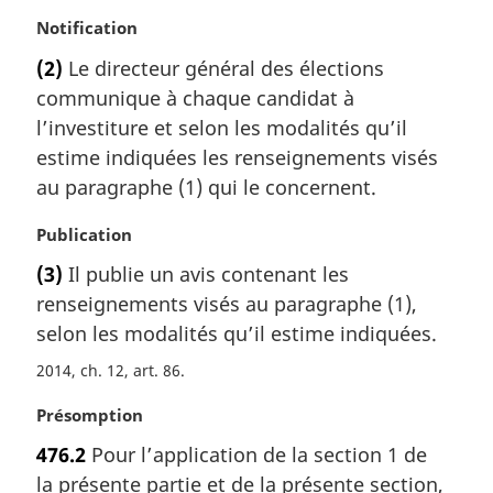
N
Notification
o
(2)
Le directeur général des élections
t
communique à chaque candidat à
e
m
l’investiture et selon les modalités qu’il
a
estime indiquées les renseignements visés
r
au paragraphe (1) qui le concernent.
g
i
N
Publication
n
o
a
(3)
Il publie un avis contenant les
t
l
renseignements visés au paragraphe (1),
e
e
m
selon les modalités qu’il estime indiquées.
:
a
2014, ch. 12, art. 86
r
g
N
Présomption
i
o
n
476.2
Pour l’application de la section 1 de
t
a
la présente partie et de la présente section,
e