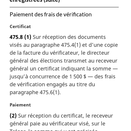
Paiement des frais de vérification
N
Certificat
o
475.8
(1)
Sur réception des documents
t
visés au paragraphe 475.4(1) et d’une copie
e
m
de la facture du vérificateur, le directeur
a
général des élections transmet au receveur
r
général un certificat indiquant la somme —
g
jusqu’à concurrence de 1 500 $ — des frais
i
de vérification engagés au titre du
n
a
paragraphe 475.6(1).
l
e
N
Paiement
:
o
(2)
Sur réception du certificat, le receveur
t
général paie au vérificateur visé, sur le
e
m