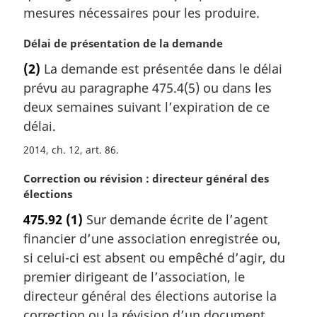
mesures nécessaires pour les produire.
N
Délai de présentation de la demande
o
(2)
La demande est présentée dans le délai
t
prévu au paragraphe 475.4(5) ou dans les
e
m
deux semaines suivant l’expiration de ce
a
délai.
r
2014, ch. 12, art. 86
g
i
N
Correction ou révision : directeur général des
n
o
élections
a
t
l
475.92
(1)
Sur demande écrite de l’agent
e
e
financier d’une association enregistrée ou,
m
:
a
si celui-ci est absent ou empêché d’agir, du
r
premier dirigeant de l’association, le
g
directeur général des élections autorise la
i
correction ou la révision d’un document