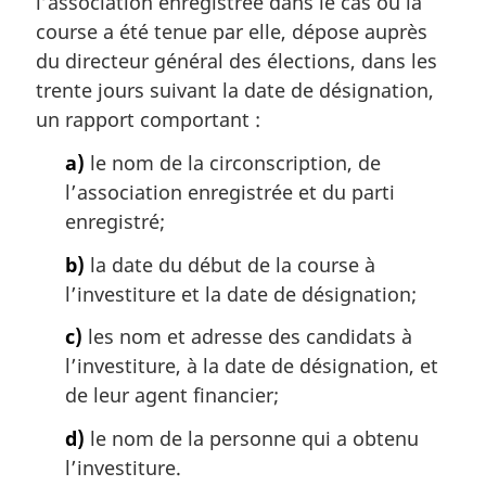
l’association enregistrée dans le cas où la
a
course a été tenue par elle, dépose auprès
r
du directeur général des élections, dans les
g
trente jours suivant la date de désignation,
i
un rapport comportant :
n
a
a)
le nom de la circonscription, de
l
l’association enregistrée et du parti
e
:
enregistré;
b)
la date du début de la course à
l’investiture et la date de désignation;
c)
les nom et adresse des candidats à
l’investiture, à la date de désignation, et
de leur agent financier;
d)
le nom de la personne qui a obtenu
l’investiture.