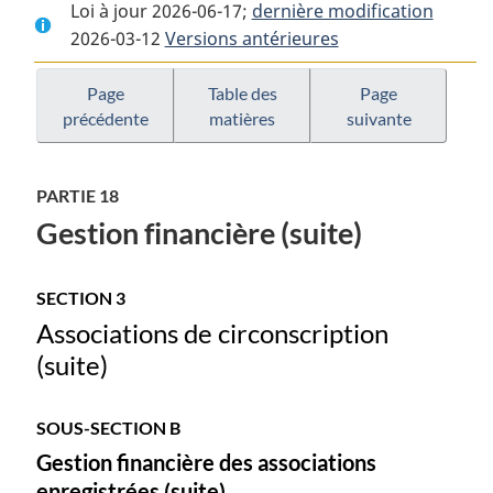
Loi à jour 2026-06-17;
complet
:
dernière modification
complet
2026-03-12
Versions antérieures
:
Loi
:
Loi
électorale
Loi
électorale
du
électorale
Page
Table des
Page
précédente
matières
suivante
du
Canada
du
Canada
Canada
PARTIE 18
Gestion financière (suite)
SECTION 3
Associations de circonscription
(suite)
SOUS-SECTION B
Gestion financière des associations
enregistrées (suite)