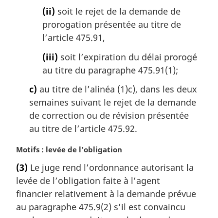
(ii)
soit le rejet de la demande de
prorogation présentée au titre de
l’article 475.91,
(iii)
soit l’expiration du délai prorogé
au titre du paragraphe 475.91(1);
c)
au titre de l’alinéa (1)c), dans les deux
semaines suivant le rejet de la demande
de correction ou de révision présentée
au titre de l’article 475.92.
N
Motifs : levée de l’obligation
o
(3)
Le juge rend l’ordonnance autorisant la
t
levée de l’obligation faite à l’agent
e
m
financier relativement à la demande prévue
a
au paragraphe 475.9(2) s’il est convaincu
r