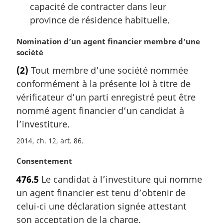
capacité de contracter dans leur
province de résidence habituelle.
N
Nomination d’un agent financier membre d’une
o
société
t
(2)
Tout membre d’une société nommée
e
conformément à la présente loi à titre de
m
a
vérificateur d’un parti enregistré peut être
r
nommé agent financier d’un candidat à
g
l’investiture.
i
n
2014, ch. 12, art. 86
a
N
Consentement
l
o
e
476.5
Le candidat à l’investiture qui nomme
t
:
un agent financier est tenu d’obtenir de
e
m
celui-ci une déclaration signée attestant
a
son acceptation de la charge.