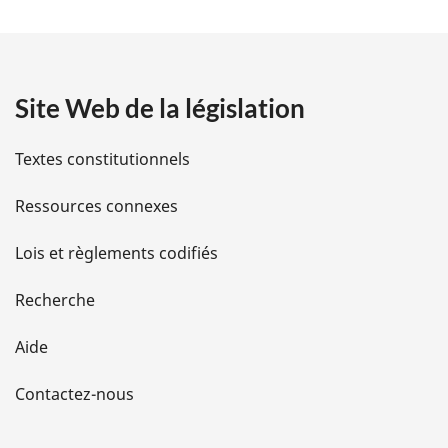
t
a
Site Web de la législation
i
l
Textes constitutionnels
s
Ressources connexes
d
Lois et règlements codifiés
e
Recherche
l
Aide
a
Contactez-nous
p