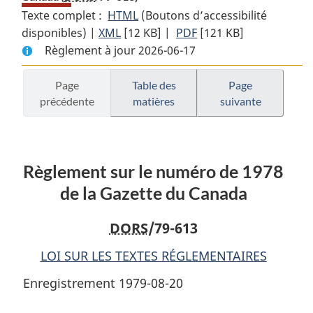
Texte complet :
HTML
Texte
(Boutons d’accessibilité
disponibles) |
XML
Texte
[12 KB]
complet
|
PDF
Texte
[121 KB]
Règlement à jour 2026-06-17
complet
:
complet
:
Règlement
:
Règlement
sur
Règlement
Page
Table des
Page
précédente
matières
suivante
sur
le
sur
le
numéro
le
numéro
de
numéro
de
1978
de
Règlement sur le numéro de 1978
1978
de
1978
de
la
de
de la Gazette du Canada
la
Gazette
la
Gazette
du
Gazette
DORS
/79-613
du
Canada
du
LOI SUR LES TEXTES RÉGLEMENTAIRES
Canada
Canada
Enregistrement 1979-08-20