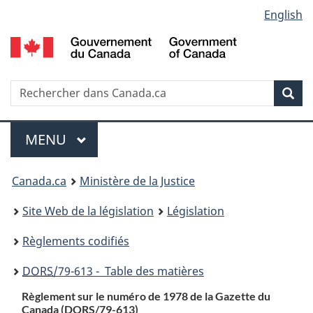
Language
English
Passer
Passer
Passer
au
à
à
selection
contenu
«
la
principal
À
version
propos
HTML
Recherche
R
Rec
de
simplifiée
d
ce
C
Menu
site
MENU
PRINCIPAL
You
Canada.ca
Ministère de la Justice
are
Site Web de la législation
Législation
here:
Règlements codifiés
DORS
/79-613 - Table des matières
Règlement sur le numéro de 1978 de la Gazette du
Canada (
DORS
/79-613)