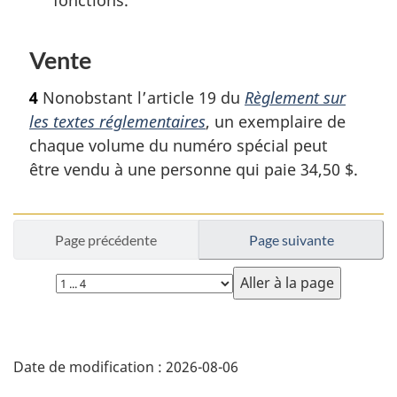
Vente
4
Nonobstant l’article 19 du
Règlement sur
les textes réglementaires
, un exemplaire de
chaque volume du numéro spécial peut
être vendu à une personne qui paie 34,50 $.
Page précédente
Page suivante
Choisissez
la
page
D
Date de modification :
2026-08-06
é