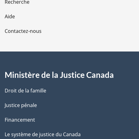
Recherche
l
Aide
a
Contactez-nous
p
a
g
Ministère de la Justice Canada
e
Droit de la famille
Justice pénale
Financement
Le système de justice du Canada