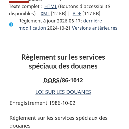
Texte complet :
HTML
Texte
(Boutons d’accessibilité
disponibles) |
XML
Texte
[12 KB]
complet
|
PDF
Texte
[117 KB]
Règlement à jour 2026-06-17;
complet
:
complet
dernière
modification
2024-10-21
:
Règlement
Versions antérieures
:
Règlement
sur
Règlement
sur
les
sur
les
services
les
Règlement sur les services
services
spéciaux
services
spéciaux
des
spéciaux
spéciaux des douanes
des
douanes
des
douanes
douanes
DORS
/86-1012
LOI SUR LES DOUANES
Enregistrement 1986-10-02
Règlement sur les services spéciaux des
douanes