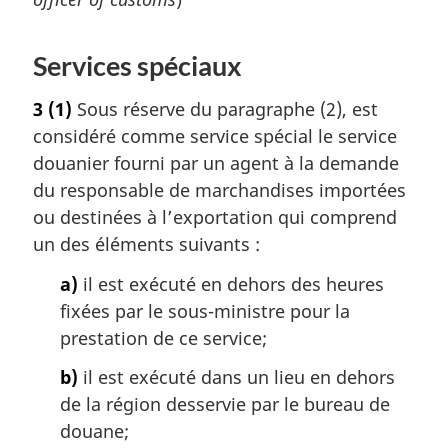
e
d
Services spéciaux
e
l
a
3
(1)
Sous réserve du paragraphe (2), est
n
considéré comme service spécial le service
o
douanier fourni par un agent à la demande
t
du responsable de marchandises importées
e
ou destinées à l’exportation qui comprend
d
e
un des éléments suivants :
b
a)
il est exécuté en dehors des heures
a
s
fixées par le sous-ministre pour la
d
prestation de ce service;
e
p
b)
il est exécuté dans un lieu en dehors
a
de la région desservie par le bureau de
g
douane;
e