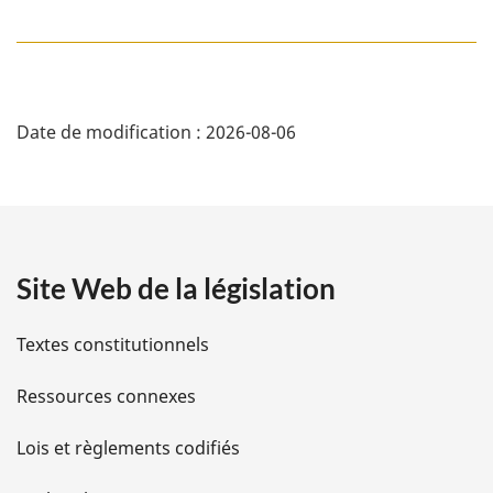
D
Date de modification :
2026-08-06
é
t
a
Site Web de la législation
i
l
Textes constitutionnels
s
Ressources connexes
d
Lois et règlements codifiés
e