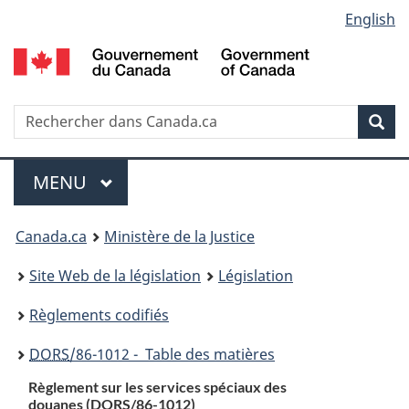
Language
English
Passer
Passer
Passer
au
à
à
selection
contenu
«
la
principal
À
version
propos
HTML
Recherche
R
Rec
de
simplifiée
d
ce
C
Menu
site
MENU
PRINCIPAL
You
Canada.ca
Ministère de la Justice
are
Site Web de la législation
Législation
here:
Règlements codifiés
DORS
/86-1012 - Table des matières
Règlement sur les services spéciaux des
douanes (
DORS
/86-1012)