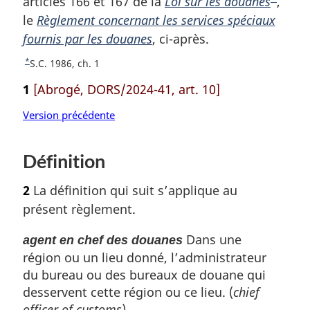
articles 166 et 167 de la
Loi sur les douanes
d
N
,
le
Règlement concernant les services spéciaux
e
o
fournis par les douanes
, ci-après.
b
t
a
e
*
R
S.C. 1986, ch. 1
s
d
e
1
[Abrogé, DORS/2024-41, art. 10]
d
e
t
o
e
b
Version précédente
u
p
a
r
a
s
à
Définition
g
d
l
a
e
e
2
La définition qui suit s’applique au
r
p
présent règlement.
é
a
f
Dans une
agent en chef des douanes
g
é
région ou un lieu donné, l’administrateur
e
r
du bureau ou des bureaux de douane qui
e
desservent cette région ou ce lieu. (
chief
n
c
officer of customs
)