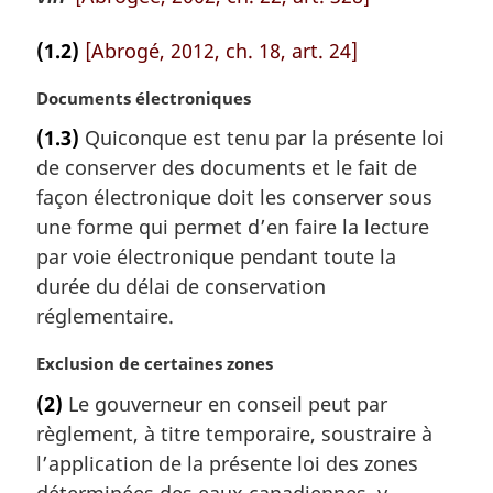
(1.2)
[Abrogé, 2012, ch. 18, art. 24]
N
Documents électroniques
o
(1.3)
Quiconque est tenu par la présente loi
t
de conserver des documents et le fait de
e
m
façon électronique doit les conserver sous
a
une forme qui permet d’en faire la lecture
r
par voie électronique pendant toute la
g
durée du délai de conservation
i
réglementaire.
n
a
N
Exclusion de certaines zones
l
o
e
(2)
Le gouverneur en conseil peut par
t
:
règlement, à titre temporaire, soustraire à
e
m
l’application de la présente loi des zones
a
déterminées des eaux canadiennes, y