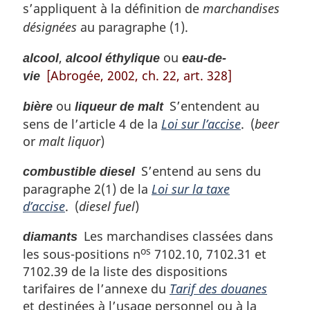
s’appliquent à la définition de
marchandises
e
m
désignées
au paragraphe (1).
a
r
,
ou
alcool
alcool éthylique
eau-de-
g
[Abrogée, 2002, ch. 22, art. 328]
vie
i
n
ou
S’entendent au
bière
liqueur de malt
a
sens de l’article 4 de la
Loi sur l’accise
. (
beer
l
or
malt liquor
)
e
:
S’entend au sens du
combustible diesel
paragraphe 2(1) de la
Loi sur la taxe
d’accise
. (
diesel fuel
)
Les marchandises classées dans
diamants
os
les sous-positions n
7102.10, 7102.31 et
7102.39 de la liste des dispositions
tarifaires de l’annexe du
Tarif des douanes
et destinées à l’usage personnel ou à la