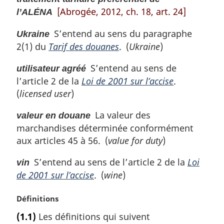
[Abrogée, 2012, ch. 18, art. 24]
l’ALÉNA
S’entend au sens du paragraphe
Ukraine
2(1) du
Tarif des douanes
. (
Ukraine
)
S’entend au sens de
utilisateur agréé
l’article 2 de la
Loi de 2001 sur l’accise
.
(
licensed user
)
La valeur des
valeur en douane
marchandises déterminée conformément
aux articles 45 à 56. (
value for duty
)
S’entend au sens de l’article 2 de la
Loi
vin
de 2001 sur l’accise
. (
wine
)
N
Définitions
o
(1.1)
Les définitions qui suivent
t