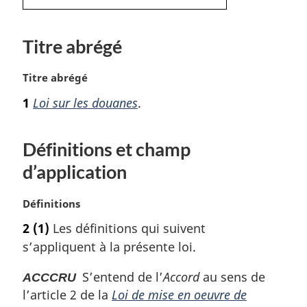
Titre abrégé
N
Titre abrégé
o
1
Loi sur les douanes
.
t
e
m
Définitions et champ
a
d’application
r
g
i
N
Définitions
n
o
2
(1)
Les définitions qui suivent
a
t
l
s’appliquent à la présente loi.
e
e
m
:
S’entend de l’
Accord
au sens de
ACCCRU
a
l’article 2 de la
Loi de mise en oeuvre de
r