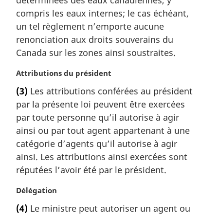
r
compris les eaux internes; le cas échéant,
g
un tel règlement n’emporte aucune
i
renonciation aux droits souverains du
n
a
Canada sur les zones ainsi soustraites.
l
e
N
Attributions du président
:
o
(3)
Les attributions conférées au président
t
par la présente loi peuvent être exercées
e
m
par toute personne qu’il autorise à agir
a
ainsi ou par tout agent appartenant à une
r
catégorie d’agents qu’il autorise à agir
g
ainsi. Les attributions ainsi exercées sont
i
réputées l’avoir été par le président.
n
a
N
Délégation
l
o
e
(4)
Le ministre peut autoriser un agent ou
t
: