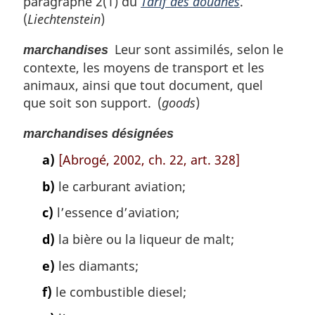
paragraphe 2(1) du
Tarif des douanes
.
(
Liechtenstein
)
Leur sont assimilés, selon le
marchandises
contexte, les moyens de transport et les
animaux, ainsi que tout document, quel
que soit son support. (
goods
)
marchandises désignées
a)
[Abrogé, 2002, ch. 22, art. 328]
b)
le carburant aviation;
c)
l’essence d’aviation;
d)
la bière ou la liqueur de malt;
e)
les diamants;
f)
le combustible diesel;