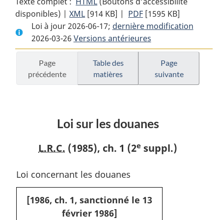
Texte complet :
HTML
Texte
(Boutons d’accessibilité
disponibles) |
XML
Texte
[914 KB]
complet
|
PDF
Texte
[1595 KB]
Loi à jour 2026-06-17;
complet
:
dernière modification
complet
2026-03-26
Versions antérieures
:
Loi
:
Loi
sur
Loi
sur
les
sur
Page
Table des
Page
précédente
matières
suivante
les
douanes
les
douanes
douanes
Loi sur les douanes
e
L.R.C.
(1985), ch. 1 (2
suppl.)
Loi concernant les douanes
[1986, ch. 1, sanctionné le 13
février 1986]