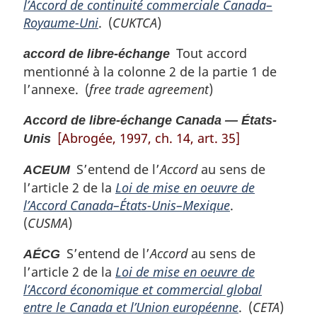
g
l’Accord de continuité commerciale Canada–
i
Royaume-Uni
. (
CUKTCA
)
n
a
Tout accord
accord de libre-échange
l
mentionné à la colonne 2 de la partie 1 de
e
l’annexe. (
free trade agreement
)
:
Accord de libre-échange Canada — États-
[Abrogée, 1997, ch. 14, art. 35]
Unis
S’entend de l’
Accord
au sens de
ACEUM
l’article 2 de la
Loi de mise en oeuvre de
l’Accord Canada–États-Unis–Mexique
.
(
CUSMA
)
S’entend de l’
Accord
au sens de
AÉCG
l’article 2 de la
Loi de mise en oeuvre de
l’Accord économique et commercial global
entre le Canada et l’Union européenne
. (
CETA
)