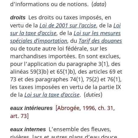
d’informations ou de notions. (
data
)
Les droits ou taxes imposés, en
droits
vertu de la
Loi de 2001 sur l’accise
, de la
Loi
sur la taxe d’accise
, de la
Loi sur les mesures
spéciales d’importation
, du
Tarif des douanes
ou de toute autre loi fédérale, sur les
marchandises importées. En sont exclues,
pour l’application du paragraphe 3(1), des
alinéas 59(3)b) et 65(1)b), des articles 69 et
73 et des paragraphes 74(1), 75(2) et 76(1),
les taxes imposées en vertu de la partie IX
de la
Loi sur la taxe d’accise
. (
duties
)
[Abrogée, 1996, ch. 31,
eaux intérieures
art. 73]
L’ensemble des fleuves,
eaux internes
rivières, lacs et autres plans d’eau douce