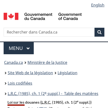
Language
English
Passer
Passer
Passer
au
à
à
selection
contenu
«
la
principal
À
version
propos
HTML
Recherche
R
Rec
de
simplifiée
d
ce
C
Menu
site
MENU
PRINCIPAL
You
Canada.ca
Ministère de la Justice
are
Site Web de la législation
Législation
here:
Lois codifiées
e
L.R.C.
(1985), ch. 1 (2
suppl.) - Table des matières
e
Loi sur les douanes (
L.R.C.
(1985), ch. 1 (2
suppl.))