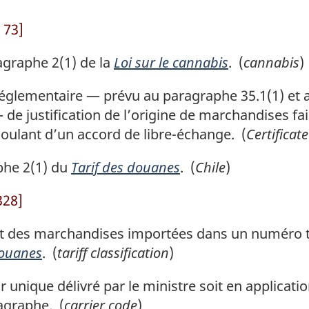
 73]
graphe 2(1) de la
Loi sur le cannabis
. (
cannabis
)
églementaire — prévu au paragraphe 35.1(1) et a
 — de justification de l’origine de marchandises f
écoulant d’un accord de libre-échange. (
Certificate
phe 2(1) du
Tarif des douanes
. (
Chile
)
328]
des marchandises importées dans un numéro tarif
douanes
. (
tariff classification
)
r unique délivré par le ministre soit en applicati
agraphe. (
carrier code
)