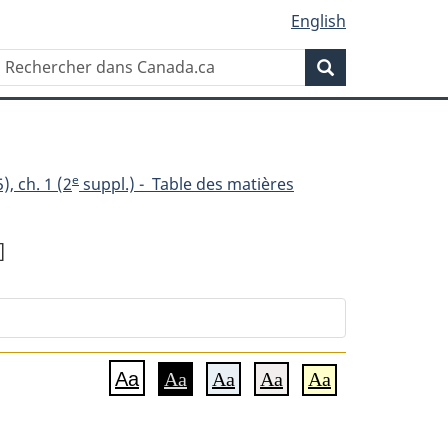
English
Rechercher
Recherche
dans
Canada.ca
e
), ch. 1 (2
suppl.) - Table des matières
]
Aa
Aa
Aa
Aa
Aa