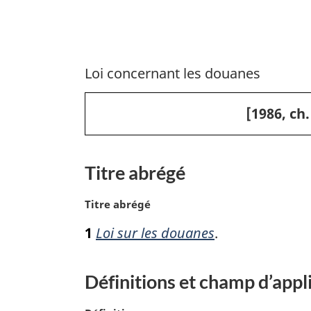
Loi concernant les douanes
[1986, ch.
Titre abrégé
N
Titre abrégé
o
1
Loi sur les douanes
.
t
e
m
Définitions et champ d’appl
a
r