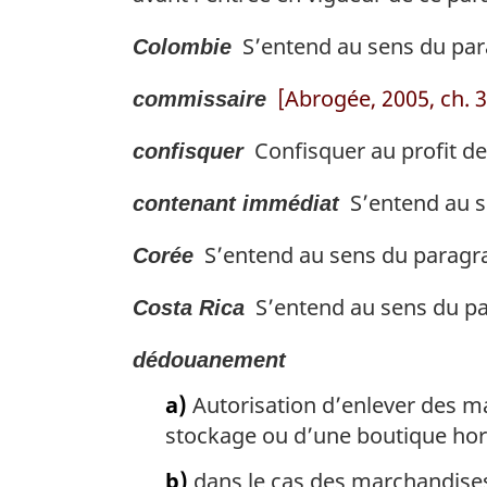
S’entend au sens du par
Colombie
[Abrogée, 2005, ch. 38
commissaire
Confisquer au profit de
confisquer
S’entend au se
contenant immédiat
S’entend au sens du paragr
Corée
S’entend au sens du pa
Costa Rica
dédouanement
a)
Autorisation d’enlever des m
stockage ou d’une boutique hor
b)
dans le cas des marchandises v