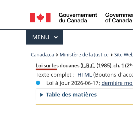
Language
selection
Menu
MENU
PRINCIPAL
You
Canada.ca
Ministère de la Justice
Site Web
are
e
Loi sur les douanes (
L.R.C.
(1985), ch. 1 (2
Texte complet :
HTML
Texte
(Boutons d’acces
here:
Loi à jour 2026-06-17;
complet
dernière mod
:
Table des matières
Loi
sur
les
douanes