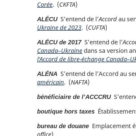
Corée
. (
CKFTA
)
S’entend de l’
Accord
au sens
ALÉCU
Ukraine de 2023
. (
CUFTA
)
S’entend de l’
Acco
ALÉCU de 2017
Canada–Ukraine
dans sa version ant
l’Accord de libre-échange Canada–U
S’entend de l’Accord au se
ALÉNA
américain
. (
NAFTA
)
S’entend
bénéficiaire de l’ACCCRU
Établissement 
boutique hors taxes
Emplacement étab
bureau de douane
office
)