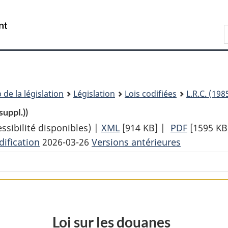
Passer
Passer
Passer
au
à
à
Recherche
contenu
«
la
principal
À
version
propos
HTML
de
simplifiée
ce
 de la législation
Législation
Lois codifiées
L.R.C.
(1985
site
suppl.))
sibilité disponibles) |
XML
Texte
[914 KB]
|
PDF
Texte
[1595 KB
ification
2026-03-26
Versions antérieures
complet
complet
:
:
Loi
Loi
sur
sur
les
les
douanes
douanes
Loi sur les douanes