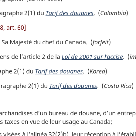
agraphe 2(1) du
Tarif des douanes
. (
Colombia
)
, art. 60]
 Sa Majesté du chef du Canada. (
forfeit
)
ns de l’article 2 de la
Loi de 2001 sur l’accise
. (
im
aphe 2(1) du
Tarif des douanes
. (
Korea
)
ragraphe 2(1) du
Tarif des douanes
. (
Costa Rica
)
archandises d’un bureau de douane, d’un entrepô
s taxes en vue de leur usage au Canada;
isées à l’alinéa 32(2)b), leur réception à l’étab