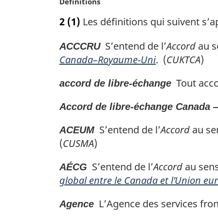
N
Définitions
g
o
i
2
(1)
Les définitions qui suivent s’ap
t
n
e
a
S’entend de l’
Accord
au se
ACCCRU
m
l
a
Canada–Royaume-Uni
. (
CUKTCA
)
e
r
:
g
Tout accor
accord de libre-échange
i
n
Accord de libre-échange Canada 
a
l
S’entend de l’
Accord
au sen
ACEUM
e
(
CUSMA
)
:
S’entend de l’
Accord
au sens 
AÉCG
global entre le Canada et l’Union e
L’Agence des services fron
Agence