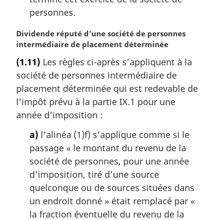
personnes.
N
Dividende réputé d’une société de personnes
o
intermédiaire de placement déterminée
t
(1.11)
Les règles ci-après s’appliquent à la
e
société de personnes intermédiaire de
m
a
placement déterminée qui est redevable de
r
l’impôt prévu à la partie IX.1 pour une
g
année d’imposition :
i
n
a)
l’alinéa (1)f) s’applique comme si le
a
passage « le montant du revenu de la
l
société de personnes, pour une année
e
d’imposition, tiré d’une source
:
quelconque ou de sources situées dans
un endroit donné » était remplacé par «
la fraction éventuelle du revenu de la