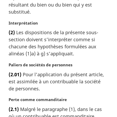
résultant du bien ou du bien qui y est
substitué.
N
Interprétation
o
(2)
Les dispositions de la présente sous-
t
section doivent s’interpréter comme si
e
m
chacune des hypothèses formulées aux
a
alinéas (1)a) à g) s’appliquait.
r
g
N
Paliers de sociétés de personnes
i
o
(2.01)
Pour l’application du présent article,
n
t
a
est assimilée à un contribuable la société
e
l
m
de personnes.
e
a
:
r
N
Perte comme commanditaire
g
o
(2.1)
Malgré le paragraphe (1), dans le cas
i
t
où un contribuable est commanditaire
n
e