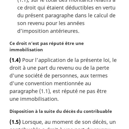
ce droit qui étaient déductibles en vertu
du présent paragraphe dans le calcul de
son revenu pour les années
d’imposition antérieures.
N
Ce droit n’est pas réputé être une
o
immobilisation
t
(1.4)
Pour l’application de la présente loi, le
e
droit à une part du revenu ou de la perte
m
a
d’une société de personnes, aux termes
r
d’une convention mentionnée au
g
paragraphe (1.1), est réputé ne pas être
i
une immobilisation.
n
a
N
Disposition à la suite du décès du contribuable
l
o
e
(1.5)
Lorsque, au moment de son décès, un
t
: