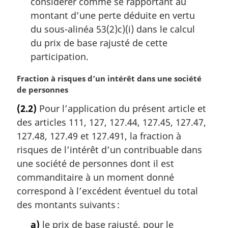
considérer comme se rapportant au
montant d’une perte déduite en vertu
du sous-alinéa 53(2)c)(i) dans le calcul
du prix de base rajusté de cette
participation.
N
Fraction à risques d’un intérêt dans une société
o
de personnes
t
(2.2)
Pour l’application du présent article et
e
des articles 111, 127, 127.44, 127.45, 127.47,
m
a
127.48, 127.49 et 127.491, la fraction à
r
risques de l’intérêt d’un contribuable dans
g
une société de personnes dont il est
i
commanditaire à un moment donné
n
correspond à l’excédent éventuel du total
a
l
des montants suivants :
e
a)
le prix de base rajusté, pour le
: