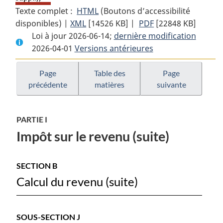
Texte complet :
HTML
Texte
(Boutons d’accessibilité
disponibles) |
XML
Texte
[14526 KB]
complet
|
PDF
Texte
[22848 KB]
Loi à jour 2026-06-14;
complet
:
dernière modification
complet
2026-04-01
Versions antérieures
:
Loi
:
Loi
de
Loi
de
l’impôt
de
Page
Table des
Page
précédente
matières
suivante
l’impôt
sur
l’impôt
sur
le
sur
le
revenu
le
PARTIE I
revenu
revenu
Impôt sur le revenu (suite)
SECTION B
Calcul du revenu (suite)
SOUS-SECTION J