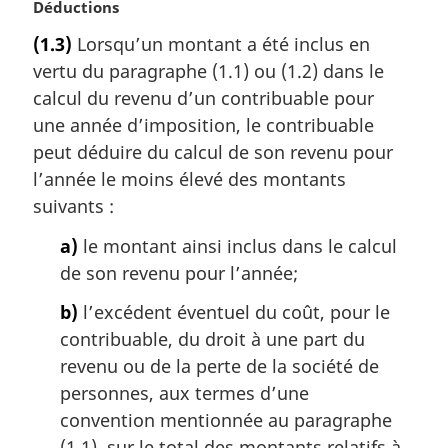
N
Déductions
o
(1.3)
Lorsqu’un montant a été inclus en
t
vertu du paragraphe (1.1) ou (1.2) dans le
e
m
calcul du revenu d’un contribuable pour
a
une année d’imposition, le contribuable
r
peut déduire du calcul de son revenu pour
g
l’année le moins élevé des montants
i
suivants :
n
a
a)
le montant ainsi inclus dans le calcul
l
de son revenu pour l’année;
e
:
b)
l’excédent éventuel du coût, pour le
contribuable, du droit à une part du
revenu ou de la perte de la société de
personnes, aux termes d’une
convention mentionnée au paragraphe
(1.1), sur le total des montants relatifs à