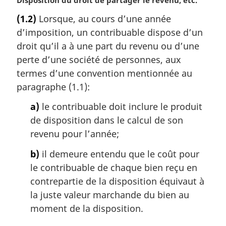
N
Disposition du droit de partager le revenu, etc.
o
(1.2)
Lorsque, au cours d’une année
t
d’imposition, un contribuable dispose d’un
e
m
droit qu’il a à une part du revenu ou d’une
a
perte d’une société de personnes, aux
r
termes d’une convention mentionnée au
g
paragraphe (1.1):
i
n
a)
le contribuable doit inclure le produit
a
de disposition dans le calcul de son
l
revenu pour l’année;
e
:
b)
il demeure entendu que le coût pour
le contribuable de chaque bien reçu en
contrepartie de la disposition équivaut à
la juste valeur marchande du bien au
moment de la disposition.