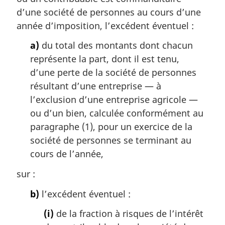
a
m
d’une société de personnes au cours d’une
l
a
année d’imposition, l’excédent éventuel :
e
r
:
g
a)
du total des montants dont chacun
i
représente la part, dont il est tenu,
n
d’une perte de la société de personnes
a
résultant d’une entreprise — à
l
l’exclusion d’une entreprise agricole —
e
:
ou d’un bien, calculée conformément au
paragraphe (1), pour un exercice de la
société de personnes se terminant au
cours de l’année,
sur :
b)
l’excédent éventuel :
(i)
de la fraction à risques de l’intérêt