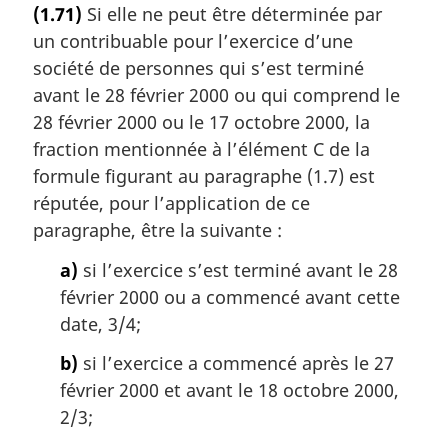
(1.71)
Si elle ne peut être déterminée par
t
un contribuable pour l’exercice d’une
e
m
société de personnes qui s’est terminé
a
avant le 28 février 2000 ou qui comprend le
r
28 février 2000 ou le 17 octobre 2000, la
g
fraction mentionnée à l’élément C de la
i
formule figurant au paragraphe (1.7) est
n
a
réputée, pour l’application de ce
l
paragraphe, être la suivante :
e
:
a)
si l’exercice s’est terminé avant le 28
février 2000 ou a commencé avant cette
date, 3/4;
b)
si l’exercice a commencé après le 27
février 2000 et avant le 18 octobre 2000,
2/3;