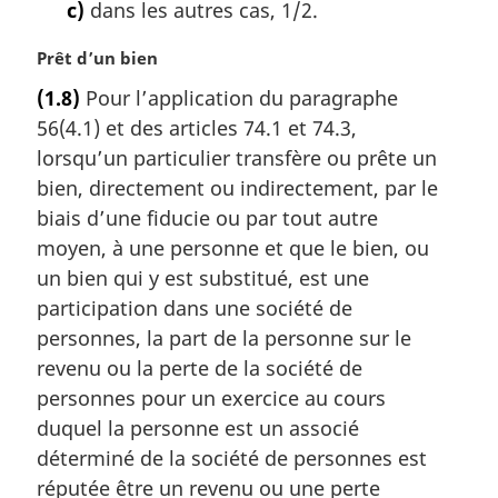
c)
dans les autres cas, 1/2.
N
Prêt d’un bien
o
(1.8)
Pour l’application du paragraphe
t
56(4.1) et des articles 74.1 et 74.3,
e
m
lorsqu’un particulier transfère ou prête un
a
bien, directement ou indirectement, par le
r
biais d’une fiducie ou par tout autre
g
moyen, à une personne et que le bien, ou
i
un bien qui y est substitué, est une
n
a
participation dans une société de
l
personnes, la part de la personne sur le
e
revenu ou la perte de la société de
:
personnes pour un exercice au cours
duquel la personne est un associé
déterminé de la société de personnes est
réputée être un revenu ou une perte