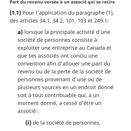
N
Part du revenu versée à un associé qui se retire
o
(1.1)
Pour l’application du paragraphe (1),
t
des articles 34.1, 34.2, 101, 103 et 249.1:
e
m
a)
lorsque la principale activité d’une
a
société de personnes consiste à
r
g
exploiter une entreprise au Canada et
i
que ses associés ont conclu une
n
convention afin d’allouer une part du
a
revenu ou de la perte de la société de
l
personnes provenant d’une ou de
e
:
plusieurs sources en un endroit donné
soit à tout contribuable qui, à un
moment donné, a cessé d’être un
associé :
(i)
de la société de personnes,