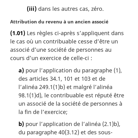
(iii)
dans les autres cas, zéro.
N
Attribution du revenu à un ancien associé
o
(1.01)
Les règles ci-après s’appliquent dans
t
le cas où un contribuable cesse d’être un
e
m
associé d’une société de personnes au
a
cours d’un exercice de celle-ci :
r
g
a)
pour l’application du paragraphe (1),
i
des articles 34.1, 101 et 103 et de
n
l’alinéa 249.1(1)b) et malgré l’alinéa
a
98.1(1)d), le contribuable est réputé être
l
un associé de la société de personnes à
e
:
la fin de l’exercice;
b)
pour l’application de l’alinéa (2.1)b),
du paragraphe 40(3.12) et des sous-