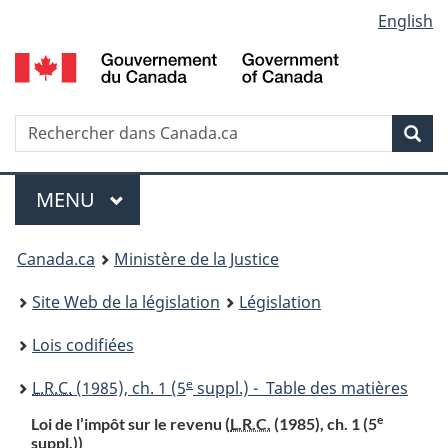
Language
English
Passer
Passer
Passer
au
à
à
selection
contenu
«
la
principal
À
version
propos
HTML
Recherche
R
Rec
de
simplifiée
d
ce
C
Menu
site
MENU
PRINCIPAL
You
Canada.ca
Ministère de la Justice
are
Site Web de la législation
Législation
here:
Lois codifiées
e
L.R.C.
(1985), ch. 1 (5
suppl.) - Table des matières
e
Loi de l’impôt sur le revenu (
L.R.C.
(1985), ch. 1 (5
suppl.))