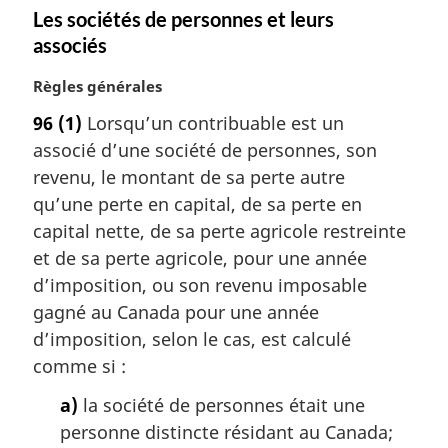
Les sociétés de personnes et leurs
associés
N
Règles générales
o
96
(1)
Lorsqu’un contribuable est un
t
associé d’une société de personnes, son
e
m
revenu, le montant de sa perte autre
a
qu’une perte en capital, de sa perte en
r
capital nette, de sa perte agricole restreinte
g
et de sa perte agricole, pour une année
i
d’imposition, ou son revenu imposable
n
a
gagné au Canada pour une année
l
d’imposition, selon le cas, est calculé
e
comme si :
:
a)
la société de personnes était une
personne distincte résidant au Canada;