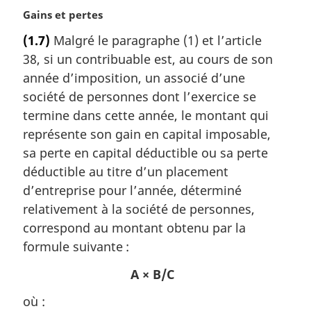
N
Gains et pertes
o
(1.7)
Malgré le paragraphe (1) et l’article
t
38, si un contribuable est, au cours de son
e
m
année d’imposition, un associé d’une
a
société de personnes dont l’exercice se
r
termine dans cette année, le montant qui
g
représente son gain en capital imposable,
i
sa perte en capital déductible ou sa perte
n
a
déductible au titre d’un placement
l
d’entreprise pour l’année, déterminé
e
relativement à la société de personnes,
:
correspond au montant obtenu par la
formule suivante :
A × B/C
où :