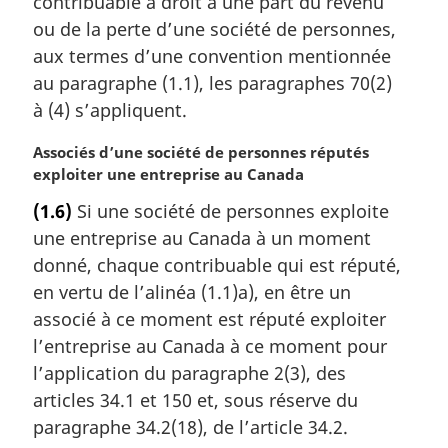
contribuable a droit à une part du revenu
e
m
ou de la perte d’une société de personnes,
a
aux termes d’une convention mentionnée
r
au paragraphe (1.1), les paragraphes 70(2)
g
à (4) s’appliquent.
i
n
N
Associés d’une société de personnes réputés
a
o
exploiter une entreprise au Canada
l
t
e
(1.6)
Si une société de personnes exploite
e
:
une entreprise au Canada à un moment
m
a
donné, chaque contribuable qui est réputé,
r
en vertu de l’alinéa (1.1)a), en être un
g
associé à ce moment est réputé exploiter
i
l’entreprise au Canada à ce moment pour
n
l’application du paragraphe 2(3), des
a
l
articles 34.1 et 150 et, sous réserve du
e
paragraphe 34.2(18), de l’article 34.2.
: