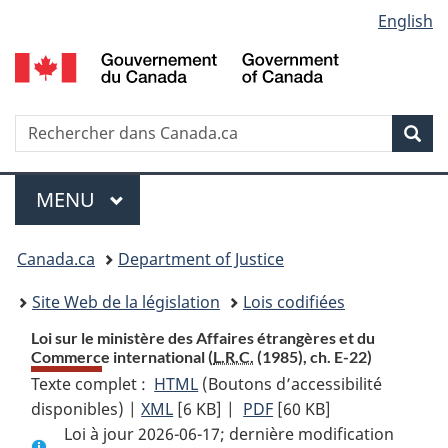
Language
English
Passer
Passer
Passer
au
à
à
selection
contenu
«
la
principal
À
version
propos
HTML
Recherche
R
Rec
de
simplifiée
d
ce
C
Menu
site
MENU
PRINCIPAL
You
Canada.ca
Department of Justice
are
Site Web de la législation
Lois codifiées
here:
Loi sur le ministère des Affaires étrangères et du
Commerce international (
L.R.C.
(1985), ch. E-22)
Texte complet :
HTML
Texte
(Boutons d’accessibilité
disponibles) |
XML
Texte
[6 KB]
complet
|
PDF
Texte
[60 KB]
Loi à jour 2026-06-17; dernière modification
complet
:
complet