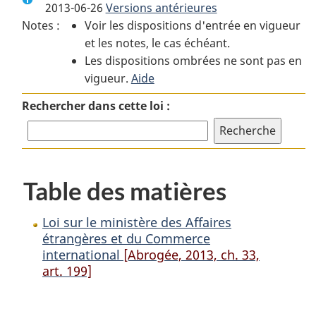
2013-06-26
Versions antérieures
:
Loi
:
Notes :
Voir les dispositions d'entrée en vigueur
Loi
sur
Loi
et les notes, le cas échéant.
sur
le
sur
Les dispositions ombrées ne sont pas en
le
ministère
le
vigueur.
ministère
Aide
des
ministère
des
Affaires
des
Rechercher dans cette loi :
Affaires
étrangères
Affaires
étrangères
et
étrangères
et
du
et
du
Commerce
du
Table des matières
Commerce
international
Commerce
international
international
Loi sur le ministère des Affaires
étrangères et du Commerce
international
[Abrogée, 2013, ch. 33,
art. 199]