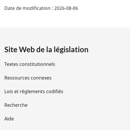
D
Date de modification :
2026-08-06
é
t
a
Site Web de la législation
i
l
Textes constitutionnels
s
Ressources connexes
d
Lois et règlements codifiés
e
Recherche
l
Aide
a