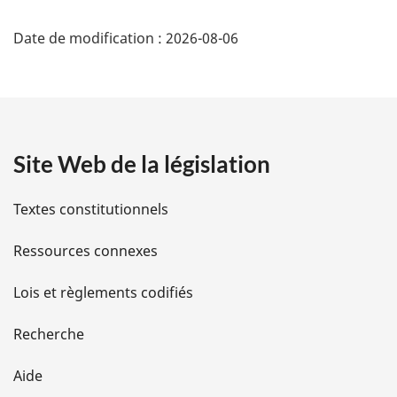
D
Date de modification :
2026-08-06
é
t
a
Site Web de la législation
i
l
Textes constitutionnels
s
Ressources connexes
d
Lois et règlements codifiés
e
Recherche
l
Aide