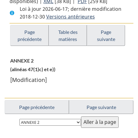
disponibles) |
XML
Texte
[38 KB]
complet
|
PDF
Texte
[259 KB]
Loi à jour 2026-06-17; dernière modification
complet
:
complet
2018-12-30
Versions antérieures
:
Loi
:
Loi
de
Loi
de
mise
de
Page
Table des
Page
précédente
matières
suivante
mise
en
mise
en
oeuvre
en
oeuvre
de
oeuvre
ANNEXE 2
de
l’Accord
de
(alinéas 47(1)c) et e))
l’Accord
de
l’Accord
de
partenariat
de
[Modification]
partenariat
transpacifique
partenariat
transpacifique
global
transpacifique
global
et
global
Page précédente
Page suivante
et
progressiste
et
progressiste
progressiste
Choisissez
la
page