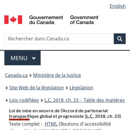
Language
English
Passer
Passer
Passer
au
à
à
selection
contenu
«
la
principal
À
version
propos
HTML
Recherche
R
Rec
de
simplifiée
d
ce
C
Menu
site
MENU
PRINCIPAL
You
Canada.ca
Ministère de la Justice
are
Site Web de la législation
Législation
here:
Lois codifiées
L.C.
2018, ch. 23 - Table des matières
Loi de mise en oeuvre de l’Accord de partenariat
transpacifique global et progressiste (
L.C.
2018, ch. 23)
Texte complet :
HTML
Texte
(Boutons d’accessibilité