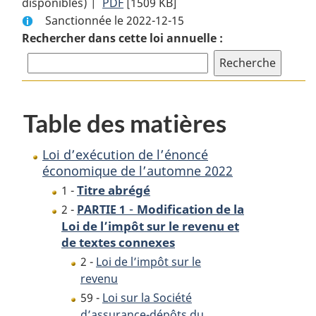
disponibles) |
PDF
Texte
[1509 KB]
complet
Sanctionnée le 2022-12-15
complet
:
Rechercher dans cette loi annuelle :
:
Loi
Loi
d’exécution
d’exécution
de
de
l’énoncé
l’énoncé
économique
Table des matières
économique
de
de
l’automne
Loi d’exécution de l’énoncé
l’automne
2022
économique de l’automne 2022
2022
Titre abrégé
1 -
-
Modification de la
2 -
PARTIE 1
Loi de l’impôt sur le revenu et
de textes connexes
2 -
Loi de l’impôt sur le
revenu
59 -
Loi sur la Société
d’assurance-dépôts du