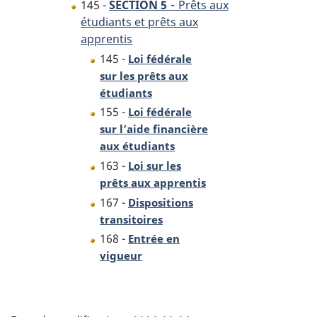
-
145 -
SECTION 5
Prêts aux
étudiants et prêts aux
apprentis
145 -
Loi fédérale
sur les prêts aux
étudiants
155 -
Loi fédérale
sur l’aide financière
aux étudiants
163 -
Loi sur les
prêts aux apprentis
167 -
Dispositions
transitoires
168 -
Entrée en
vigueur
D