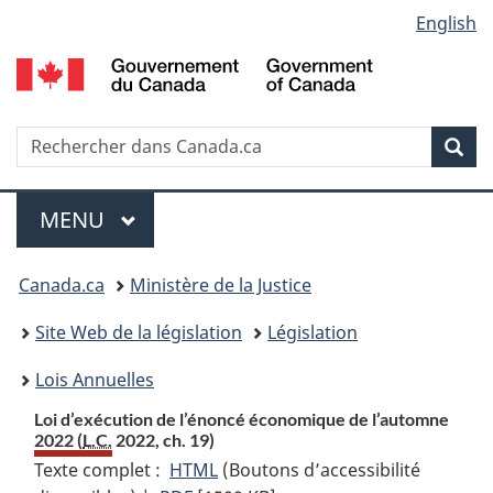
Language
English
Passer
Passer
Passer
au
à
à
selection
contenu
«
la
principal
À
version
propos
HTML
Recherche
R
Rec
de
simplifiée
d
ce
C
Menu
site
MENU
PRINCIPAL
Vous
Canada.ca
Ministère de la Justice
etes
Site Web de la législation
Législation
ici
Lois Annuelles
:
Loi d’exécution de l’énoncé économique de l’automne
2022 (
L.C.
2022, ch. 19)
Texte complet :
HTML
Texte
(Boutons d’accessibilité