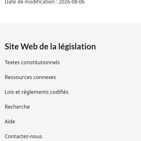
Date de modification :
2026-08-06
é
t
a
Site Web de la législation
i
l
Textes constitutionnels
s
Ressources connexes
d
Lois et règlements codifiés
e
Recherche
l
Aide
a
Contactez-nous