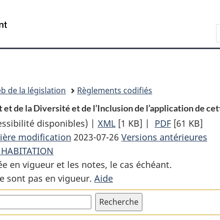
Passer
Passer
Passer
au
à
à
Recherche
contenu
«
la
principal
À
version
propos
HTML
de
simplifiée
ce
b de la législation
Règlements codifiés
site
 de la Diversité et de l’Inclusion de l’application de cett
sibilité disponibles) |
XML
Texte
[1 KB]
|
PDF
Texte
[61 KB]
ière modification
2023-07-26
complet
Versions antérieures
complet
’HABITATION
:
:
ée en vigueur et les notes, le cas échéant.
Décret
Décret
e sont pas en vigueur.
Aide
chargeant
chargeant
le
le
ministre
ministre
du
du