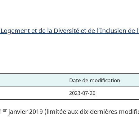
Logement
Logement
et
et
de
de
ogement et de la Diversité et de l’Inclusion de l’
la
la
Diversité
Diversité
et
et
de
de
l’Inclusion
l’Inclusion
de
de
Date de modification
l’application
l’applicatio
2023-07-26
de
de
cette
cette
er
1
janvier 2019 (limitée aux dix dernières modifi
loi
loi