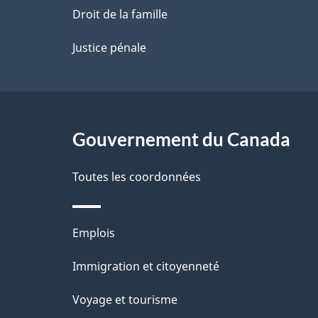
a
Droit de la famille
p
Justice pénale
a
g
Gouvernement du Canada
e
Toutes les coordonnées
Thèmes
Emplois
et
Immigration et citoyenneté
sujets
Voyage et tourisme