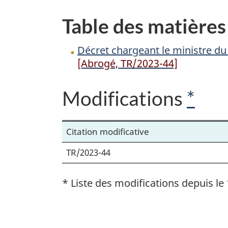
Logement
Table des matières
et
de
Décret chargeant le ministre du L
la
[Abrogé, TR/2023-44]
Diversité
et
Modifications
*
de
l’Inclusion
de
Citation modificative
l’application
TR/2023-44
de
cette
* Liste des modifications depuis le 
loi
D