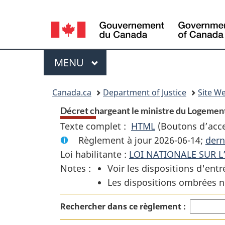
Language
selection
Menu
MENU
PRINCIPAL
You
Canada.ca
Department of Justice
Site We
are
Décret chargeant le ministre du Logement et
Texte complet :
HTML
Texte
(Boutons d’acces
here:
Règlement à jour 2026-06-14;
complet
dern
Loi habilitante :
LOI NATIONALE SUR L
:
Notes :
Voir les dispositions d'entr
Décret
Les dispositions ombrées n
chargeant
le
Rechercher dans ce règlement :
ministre
du