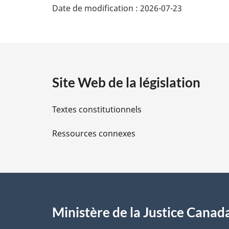
Date de modification :
2026-07-23
é
t
a
Site Web de la législation
i
Textes constitutionnels
l
Ressources connexes
s
d
e
l
Ministère de la Justice Canad