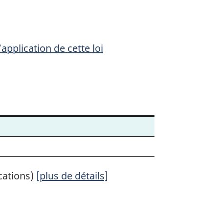
application de cette loi
n
cations)
[plus de détails]