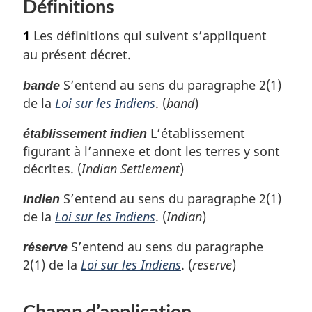
Définitions
o
d
u
e
1
Les définitions qui suivent s’appliquent
r
p
à
au présent décret.
a
l
a
S’entend au sens du paragraphe 2(1)
g
bande
r
de la
Loi sur les Indiens
. (
band
)
e
é
f
L’établissement
établissement indien
é
figurant à l’annexe et dont les terres y sont
r
décrites. (
Indian Settlement
)
e
n
S’entend au sens du paragraphe 2(1)
Indien
c
de la
Loi sur les Indiens
. (
Indian
)
e
d
S’entend au sens du paragraphe
réserve
e
2(1) de la
Loi sur les Indiens
. (
reserve
)
l
a
n
Champ d’application