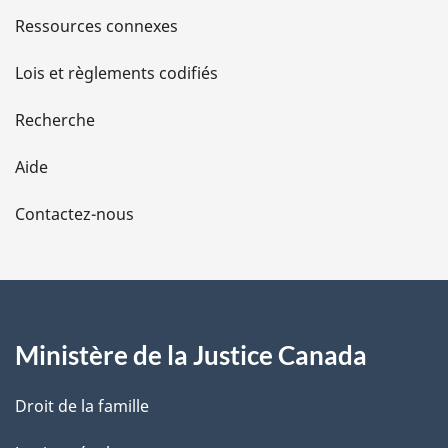
s
Ressources connexes
d
Lois et règlements codifiés
e
Recherche
l
Aide
a
Contactez-nous
p
a
g
Ministère de la Justice Canada
e
Droit de la famille