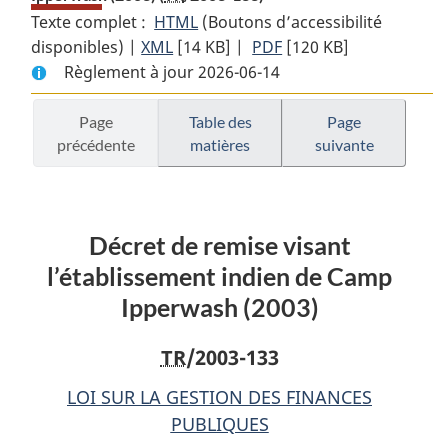
Texte complet :
HTML
Texte
(Boutons d’accessibilité
disponibles) |
XML
Texte
[14 KB]
complet
|
PDF
Texte
[120 KB]
Règlement à jour 2026-06-14
complet
:
complet
:
Décret
:
Décret
de
Décret
Page
Table des
Page
précédente
matières
suivante
de
remise
de
remise
visant
remise
visant
l’établissement
visant
l’établissement
indien
l’établissement
Décret de remise visant
indien
de
indien
de
Camp
de
l’établissement indien de Camp
Camp
Ipperwash
Camp
Ipperwash (2003)
Ipperwash
(2003)
Ipperwash
(2003)
(2003)
TR
/2003-133
LOI SUR LA GESTION DES FINANCES
PUBLIQUES