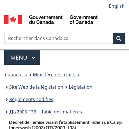
Language
English
Passer
Passer
Passer
au
à
à
selection
contenu
«
la
principal
À
version
propos
HTML
Recherche
R
Rec
de
simplifiée
d
ce
C
Menu
site
MENU
PRINCIPAL
You
Canada.ca
Ministère de la Justice
are
Site Web de la législation
Législation
here:
Règlements codifiés
TR
/2003-133 - Table des matières
Décret de remise visant l’établissement indien de Camp
Ipperwash (2003) (
TR
/2003-133)