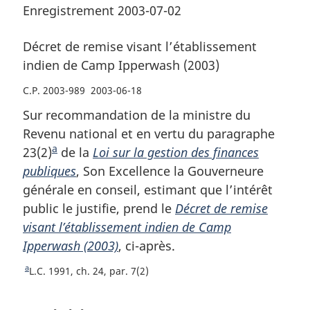
Enregistrement 2003-07-02
Décret de remise visant l’établissement
indien de Camp Ipperwash (2003)
C.P. 2003-989 2003-06-18
Sur recommandation de la ministre du
Revenu national et en vertu du paragraphe
a
23(2)
N
de la
Loi sur la gestion des finances
publiques
o
, Son Excellence la Gouverneure
générale en conseil, estimant que l’intérêt
t
public le justifie, prend le
e
Décret de remise
visant l’établissement indien de Camp
d
Ipperwash (2003)
e
, ci-après.
b
a
R
L.C. 1991, ch. 24, par. 7(2)
a
e
s
t