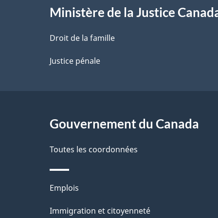
l
Ministère de la Justice Canad
a
Droit de la famille
p
Justice pénale
a
g
Gouvernement du Canada
e
Toutes les coordonnées
Thèmes
Emplois
et
Immigration et citoyenneté