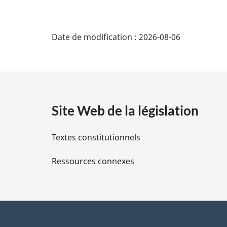
D
Date de modification :
2026-08-06
é
t
a
Site Web de la législation
i
Textes constitutionnels
l
Ressources connexes
s
d
e