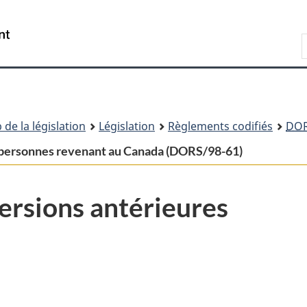
Passer
Passer
Passer
au
à
à
Recherche
contenu
«
la
principal
À
version
propos
HTML
de
simplifiée
ce
 de la législation
Législation
Règlements codifiés
DO
site
 personnes revenant au Canada (DORS/98-61)
ersions antérieures