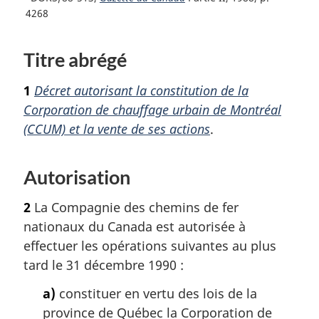
d
e
4268
e
t
o
p
Titre abrégé
u
a
r
g
1
Décret autorisant la constitution de la
à
e
l
Corporation de chauffage urbain de Montréal
a
(CCUM) et la vente de ses actions
.
r
é
f
Autorisation
é
r
2
La Compagnie des chemins de fer
e
nationaux du Canada est autorisée à
n
effectuer les opérations suivantes au plus
c
tard le 31 décembre 1990 :
e
d
a)
constituer en vertu des lois de la
e
province de Québec la Corporation de
l