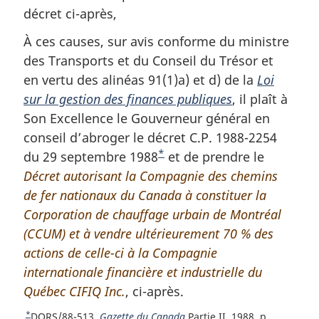
décret ci-après,
À ces causes, sur avis conforme du ministre
des Transports et du Conseil du Trésor et
en vertu des alinéas 91(1)a) et d) de la
Loi
sur la gestion des finances publiques
, il plaît à
Son Excellence le Gouverneur général en
conseil d’abroger le décret C.P. 1988-2254
*
du 29 septembre 1988
N
et de prendre le
Décret autorisant la Compagnie des chemins
o
de fer nationaux du Canada à constituer la
t
Corporation de chauffage urbain de Montréal
e
(CCUM) et à vendre ultérieurement 70 % des
d
actions de celle-ci à la Compagnie
e
internationale financière et industrielle du
b
Québec CIFIQ Inc.
, ci-après.
a
s
*
R
DORS/88-513,
Gazette du Canada
Partie II, 1988, p.