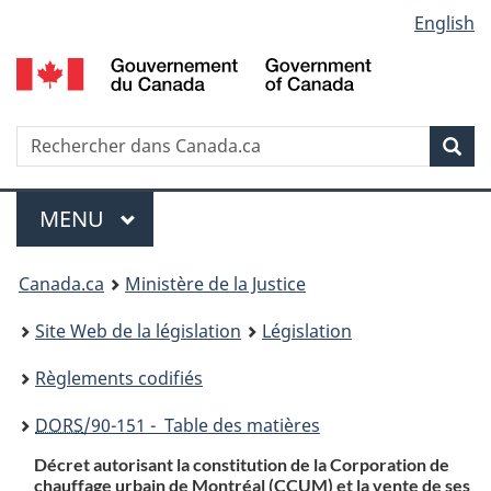
Language
English
Passer
Passer
Passer
au
à
à
selection
contenu
«
la
principal
À
version
propos
HTML
Recherche
R
Rec
de
simplifiée
d
ce
C
Menu
site
MENU
PRINCIPAL
You
Canada.ca
Ministère de la Justice
are
Site Web de la législation
Législation
here:
Règlements codifiés
DORS
/90-151 - Table des matières
Décret autorisant la constitution de la Corporation de
chauffage urbain de Montréal (CCUM) et la vente de ses