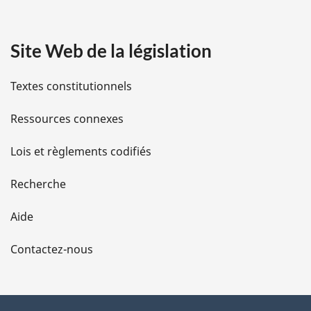
a
Site Web de la législation
i
l
Textes constitutionnels
s
Ressources connexes
d
Lois et règlements codifiés
e
Recherche
l
Aide
a
Contactez-nous
p
a