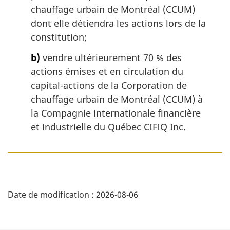
a
chauffage urbain de Montréal (CCUM)
n
dont elle détiendra les actions lors de la
o
constitution;
t
e
b)
vendre ultérieurement 70 % des
d
actions émises et en circulation du
e
capital-actions de la Corporation de
b
a
chauffage urbain de Montréal (CCUM) à
s
la Compagnie internationale financière
d
et industrielle du Québec CIFIQ Inc.
e
p
a
g
e
D
Date de modification :
2026-08-06
é
t