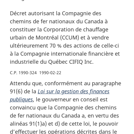
et
la
et
la
vente
la
Décret autorisant la Compagnie des
vente
de
vente
chemins de fer nationaux du Canada à
de
ses
de
constituer la Corporation de chauffage
ses
actions
ses
urbain de Montréal (CCUM) et à vendre
actions
actions
ultérieurement 70 % des actions de celle-ci
à la Compagnie internationale financière et
industrielle du Québec CIFIQ Inc.
C.P. 1990-324 1990-02-22
Attendu que, conformément au paragraphe
91(6) de la
Loi sur la gestion des finances
publiques
, le gouverneur en conseil est
convaincu que la Compagnie des chemins
de fer nationaux du Canada a, en vertu des
alinéas 91(1)a) et d) de cette loi, le pouvoir
d’effectuer les opérations décrites dans le