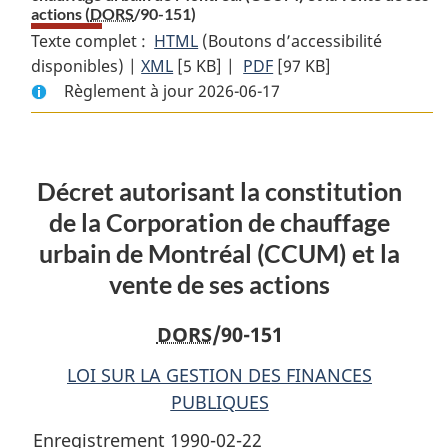
actions (
DORS
/90-151)
Texte complet :
HTML
Texte
(Boutons d’accessibilité
disponibles) |
XML
Texte
[5 KB]
complet
|
PDF
Texte
[97 KB]
Règlement à jour 2026-06-17
complet
:
complet
:
Décret
:
Décret
autorisant
Décret
autorisant
la
autorisant
Décret autorisant la constitution
la
constitution
la
constitution
de
constitution
de la Corporation de chauffage
de
la
de
urbain de Montréal (CCUM) et la
la
Corporation
la
vente de ses actions
Corporation
de
Corporation
de
chauffage
de
DORS
/90-151
chauffage
urbain
chauffage
urbain
de
urbain
LOI SUR LA GESTION DES FINANCES
de
Montréal
de
PUBLIQUES
Montréal
(CCUM)
Montréal
Enregistrement 1990-02-22
(CCUM)
et
(CCUM)