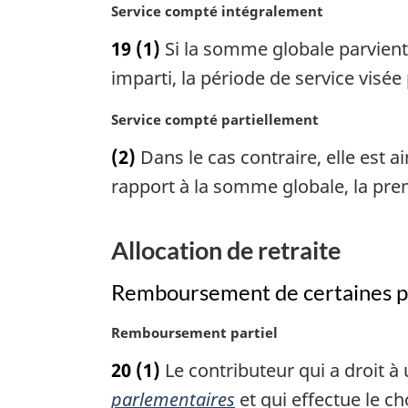
N
Service compté intégralement
l
o
e
19
(1)
Si la somme globale parvient
t
:
e
imparti, la période de service visé
m
a
N
Service compté partiellement
r
o
(2)
Dans le cas contraire, elle est 
g
t
i
e
rapport à la somme globale, la prem
n
m
a
a
l
r
Allocation de retraite
e
g
:
i
Remboursement de certaines p
n
a
N
Remboursement partiel
l
o
20
(1)
Le contributeur qui a droit à 
e
t
:
e
parlementaires
et qui effectue le ch