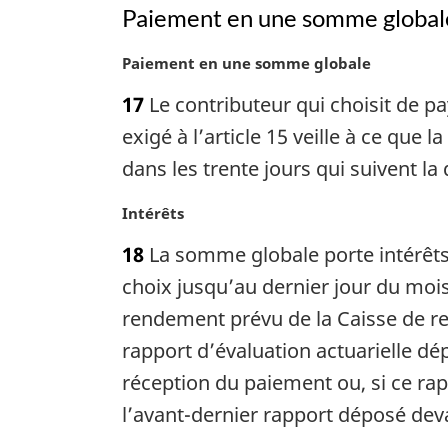
Paiement en une somme global
des
anciens
N
Paiement en une somme globale
parlementaires
o
17
Le contributeur qui choisit de p
t
e
exigé à l’article 15 veille à ce q
m
dans les trente jours qui suivent la 
a
r
N
Intérêts
g
o
i
18
La somme globale porte intérêts
t
n
e
choix jusqu’au dernier jour du moi
a
m
rendement prévu de la Caisse de re
l
a
e
rapport d’évaluation actuarielle dé
r
:
g
réception du paiement ou, si ce ra
i
l’avant-dernier rapport déposé dev
n
a