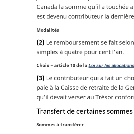
m
Canada la somme qu’il a touchée au 
a
est devenu contributeur la dernière 
r
g
N
Modalités
i
o
n
(2)
Le remboursement se fait selon 
t
a
e
simples à quatre pour cent l’an.
l
m
e
a
:
N
Choix – article 10 de la
Loi sur les allocation
r
o
(3)
Le contributeur qui a fait un choi
g
t
i
e
paie à la Caisse de retraite de la 
n
m
qu’il devait verser au Trésor confo
a
a
l
r
Transfert de certaines sommes 
e
g
:
i
N
Sommes à transférer
n
o