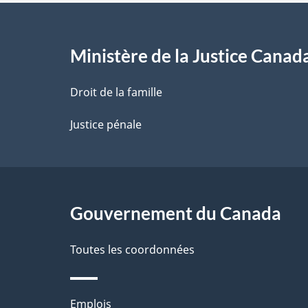
e
l
Ministère de la Justice Canad
a
Droit de la famille
p
Justice pénale
a
g
Gouvernement du Canada
e
Toutes les coordonnées
Thèmes
Emplois