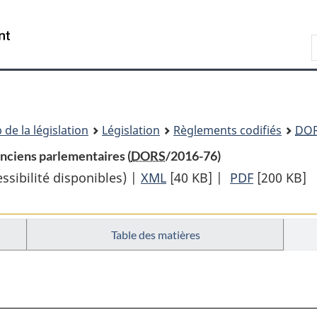
Passer
Passer
Passer
au
à
à
Recherche
contenu
«
la
principal
À
version
propos
HTML
de
simplifiée
ce
 de la législation
Législation
Règlements codifiés
DO
site
anciens parlementaires (
DORS
/2016-76)
sibilité disponibles) |
XML
Texte
[40 KB]
|
PDF
Texte
[200 KB]
complet
complet
:
:
Table des matières
Règlement
Règlemen
sur
sur
l’inclusion
l’inclusion
du
du
service
service