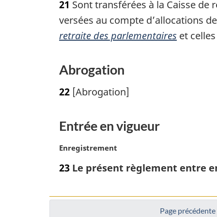
a
21
Sont transférées à la Caisse de 
t
l
e
versées au compte d’allocations de
e
m
:
retraite des parlementaires
et celles
a
r
g
Abrogation
i
n
22
[Abrogation]
a
l
e
Entrée en vigueur
:
N
Enregistrement
o
23
Le présent règlement entre en
t
e
m
a
Page précédente
r