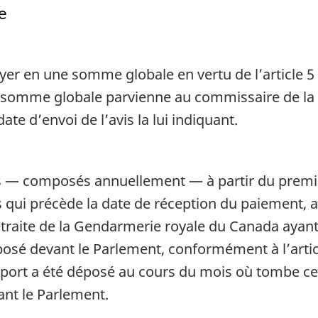
e
des
des
anciens
anciens
parlementaires
parlement
ayer en une somme globale en vertu de l’article 
ue la somme globale parvienne au commissaire de 
date d’envoi de l’avis la lui indiquant.
 — composés annuellement — à partir du premier
s qui précède la date de réception du paiement, 
traite de la Gendarmerie royale du Canada ayant 
posé devant le Parlement, conformément à l’article
pport a été déposé au cours du mois où tombe ce
ant le Parlement.