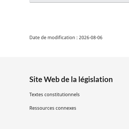
g
i
n
a
D
l
Date de modification :
2026-08-06
e
é
:
t
a
Site Web de la législation
i
Textes constitutionnels
l
Ressources connexes
s
d