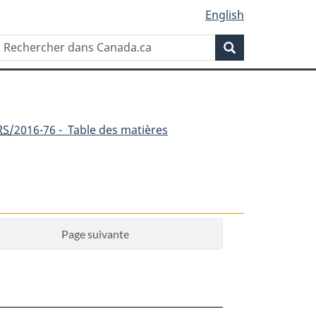
English
Rechercher
Recherche
dans
Canada.ca
RS
/2016-76 - Table des matières
Page suivante
t