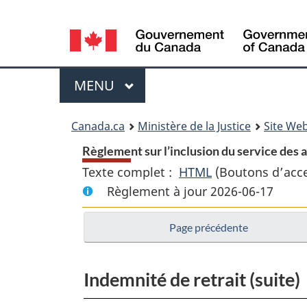
Language
selection
Menu
MENU
PRINCIPAL
You
Canada.ca
Ministère de la Justice
Site Web
are
Règlement sur l’inclusion du service des 
Texte complet :
HTML
Texte
(Boutons d’acces
here:
Règlement à jour 2026-06-17
complet
:
Page précédente
Règlement
sur
l’inclusion
Indemnité de retrait (suite)
du
service