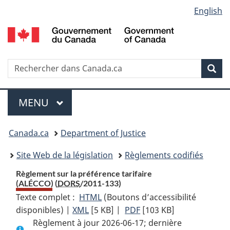
Language
English
Passer
Passer
Passer
au
à
à
selection
contenu
«
la
principal
À
version
propos
HTML
Recherche
R
Rec
de
simplifiée
d
ce
C
Menu
site
MENU
PRINCIPAL
You
Canada.ca
Department of Justice
are
Site Web de la législation
Règlements codifiés
here:
Règlement sur la préférence tarifaire
(ALÉCCO) (
DORS
/2011-133)
Texte complet :
HTML
Texte
(Boutons d’accessibilité
disponibles) |
XML
Texte
[5 KB]
complet
|
PDF
Texte
[103 KB]
Règlement à jour 2026-06-17; dernière
complet
:
complet