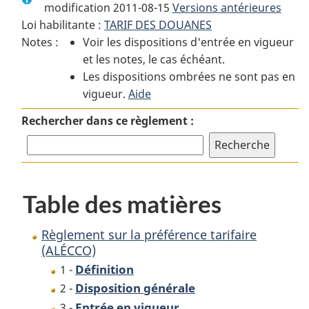
modification 2011-08-15
:
Règlement
Versions antérieures
:
Loi habilitante :
TARIF DES DOUANES
Règlement
sur
Règlement
Notes :
Voir les dispositions d'entrée en vigueur
sur
la
sur
et les notes, le cas échéant.
la
préférence
la
Les dispositions ombrées ne sont pas en
préférence
tarifaire
préférence
vigueur.
tarifaire
Aide
(ALÉCCO)
tarifaire
(ALÉCCO)
(ALÉCCO)
Rechercher dans ce règlement :
Table des matières
Règlement sur la préférence tarifaire
(ALÉCCO)
Définition
1 -
Disposition générale
2 -
Entrée en vigueur
3 -