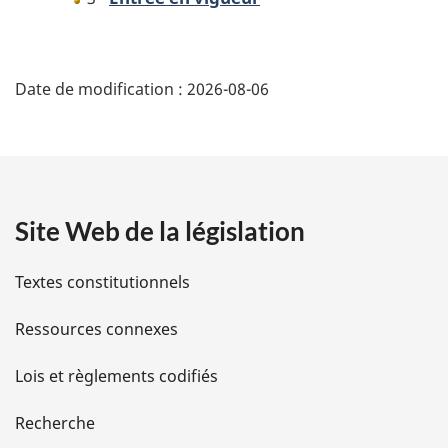
D
Date de modification :
2026-08-06
é
t
a
Site Web de la législation
i
l
Textes constitutionnels
s
Ressources connexes
d
Lois et règlements codifiés
e
Recherche