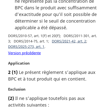
ne représente pas la concentration de
BPC dans le produit avec suffisamment
d’exactitude pour qu’il soit possible de
déterminer si le seuil de concentration
applicable a été dépassé.
DORS/2010-57, art. 1(F) et 20(F)
DORS/2011-301, art.
3
DORS/2014-75, art. 1
DORS/2021-42, art. 2
DORS/2025-273, art. 1
Version précédente
N
Application
o
2
(1)
Le présent règlement s’applique aux
t
BPC et à tout produit qui en contient.
e
m
N
Exclusion
a
o
r
(2)
Il ne s’applique toutefois pas aux
t
g
activités suivantes :
e
i