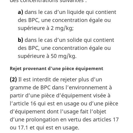
des concentrations suivantes :
g
i
a)
dans le cas d’un liquide qui contient
n
des BPC, une concentration égale ou
a
supérieure à 2 mg/kg;
l
e
b)
dans le cas d’un solide qui contient
:
des BPC, une concentration égale ou
supérieure à 50 mg/kg.
N
Rejet provenant d’une pièce équipement
o
(2)
Il est interdit de rejeter plus d’un
t
gramme de BPC dans l’environnement à
e
m
partir d’une pièce d’équipement visée à
a
l’article 16 qui est en usage ou d’une pièce
r
d’équipement dont l’usage fait l’objet
g
d’une prolongation en vertu des articles 17
i
ou 17.1 et qui est en usage.
n