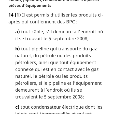
e
o
pièces d’équipements
:
t
14
(1)
Il est permis d’utiliser les produits ci-
e
après qui contiennent des BPC :
m
a
a)
tout câble, s’il demeure à l’endroit où
r
il se trouvait le 5 septembre 2008;
g
i
b)
tout pipeline qui transporte du gaz
n
naturel, du pétrole ou des produits
a
l
pétroliers, ainsi que tout équipement
e
connexe qui est en contact avec le gaz
:
naturel, le pétrole ou les produits
pétroliers, si le pipeline et l’équipement
demeurent à l’endroit où ils se
trouvaient le 5 septembre 2008;
c)
tout condensateur électrique dont les
joints sont thermoscellés et qui est