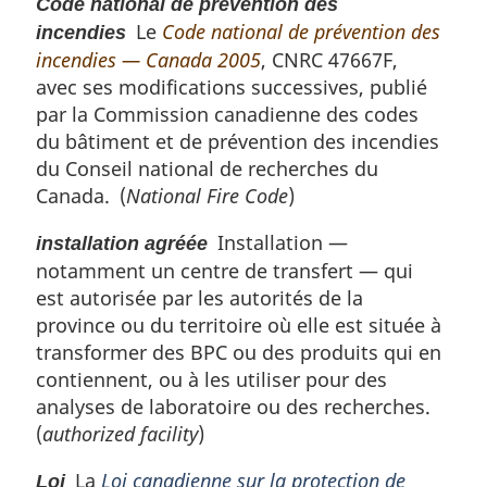
i
Code national de prévention des
a
n
Le
Code national de prévention des
incendies
g
a
incendies — Canada 2005
, CNRC 47667F,
e
l
avec ses modifications successives, publié
e
par la Commission canadienne des codes
:
du bâtiment et de prévention des incendies
du Conseil national de recherches du
Canada. (
National Fire Code
)
Installation —
installation agréée
notamment un centre de transfert — qui
est autorisée par les autorités de la
province ou du territoire où elle est située à
transformer des BPC ou des produits qui en
contiennent, ou à les utiliser pour des
analyses de laboratoire ou des recherches.
(
authorized facility
)
La
Loi canadienne sur la protection de
Loi