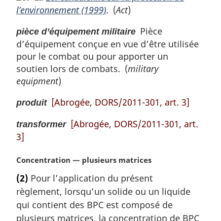
l’environnement (1999)
. (
Act
)
Pièce
pièce d’équipement militaire
d’équipement conçue en vue d’être utilisée
pour le combat ou pour apporter un
soutien lors de combats. (
military
equipment
)
[Abrogée, DORS/2011-301, art. 3]
produit
[Abrogée, DORS/2011-301, art.
transformer
3]
N
Concentration — plusieurs matrices
o
(2)
Pour l’application du présent
t
règlement, lorsqu’un solide ou un liquide
e
m
qui contient des BPC est composé de
a
plusieurs matrices, la concentration de BPC