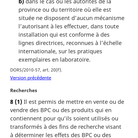
b)
dans le cas où les autorités de la
:
province ou du territoire où elle est
située ne disposent d’aucun mécanisme
l’autorisant à les effectuer, dans toute
installation qui est conforme à des
lignes directrices, reconnues à l’échelle
internationale, sur les pratiques
exemplaires en laboratoire.
DORS/2010-57, art. 20(F)
Version précédente
N
Recherches
o
8
(1)
Il est permis de mettre en vente ou de
t
vendre des BPC ou des produits qui en
e
m
contiennent pour qu’ils soient utilisés ou
a
transformés à des fins de recherche visant
r
à déterminer les effets des BPC ou des
g