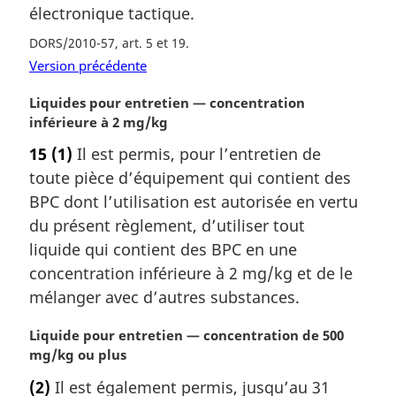
électronique tactique.
i
n
DORS/2010-57, art. 5 et 19
a
Version précédente
l
e
N
Liquides pour entretien — concentration
:
o
inférieure à 2 mg/kg
t
15
(1)
Il est permis, pour l’entretien de
e
toute pièce d’équipement qui contient des
m
a
BPC dont l’utilisation est autorisée en vertu
r
du présent règlement, d’utiliser tout
g
liquide qui contient des BPC en une
i
concentration inférieure à 2 mg/kg et de le
n
mélanger avec d’autres substances.
a
l
N
Liquide pour entretien — concentration de 500
e
o
mg/kg ou plus
:
t
(2)
Il est également permis, jusqu’au 31
e