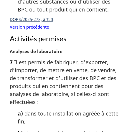
d’autres substances ou d’utiliser des
BPC ou tout produit qui en contient.
DORS/2025-273, art. 3
Version précédente
Activités permises
N
Analyses de laboratoire
o
7
Il est permis de fabriquer, d’exporter,
t
d’importer, de mettre en vente, de vendre,
e
m
de transformer et d’utiliser des BPC et des
a
produits qui en contiennent pour des
r
analyses de laboratoire, si celles-ci sont
g
effectuées :
i
n
a)
dans toute installation agréée à cette
a
fin;
l
e