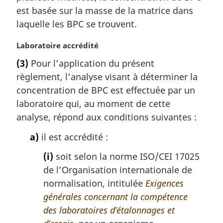
r
est basée sur la masse de la matrice dans
g
laquelle les BPC se trouvent.
i
n
N
Laboratoire accrédité
a
o
l
(3)
Pour l’application du présent
t
e
règlement, l’analyse visant à déterminer la
e
:
m
concentration de BPC est effectuée par un
a
laboratoire qui, au moment de cette
r
analyse, répond aux conditions suivantes :
g
i
a)
il est accrédité :
n
a
(i)
soit selon la norme ISO/CEI 17025
l
de l’Organisation internationale de
e
normalisation, intitulée
Exigences
:
générales concernant la compétence
des laboratoires d’étalonnages et