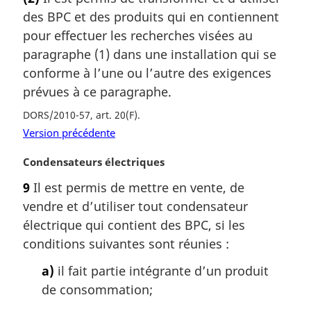
t
des BPC et des produits qui en contiennent
e
m
pour effectuer les recherches visées au
a
paragraphe (1) dans une installation qui se
r
conforme à l’une ou l’autre des exigences
g
prévues à ce paragraphe.
i
n
DORS/2010-57, art. 20(F)
a
Version précédente
l
e
N
Condensateurs électriques
:
o
9
Il est permis de mettre en vente, de
t
vendre et d’utiliser tout condensateur
e
m
électrique qui contient des BPC, si les
a
conditions suivantes sont réunies :
r
g
a)
il fait partie intégrante d’un produit
i
de consommation;
n