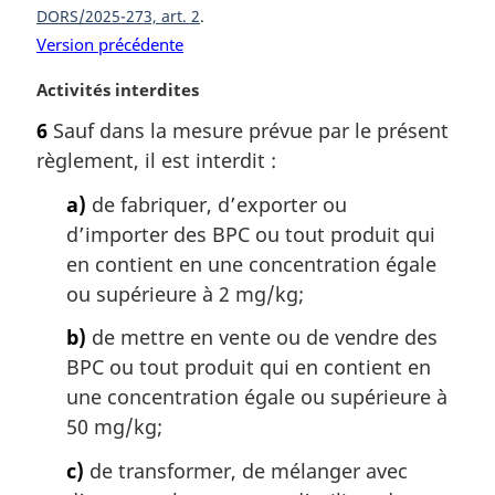
a
DORS/2025-273, art. 2
l
Version précédente
e
:
N
Activités interdites
o
6
Sauf dans la mesure prévue par le présent
t
règlement, il est interdit :
e
m
a)
de fabriquer, d’exporter ou
a
d’importer des BPC ou tout produit qui
r
g
en contient en une concentration égale
i
ou supérieure à 2 mg/kg;
n
a
b)
de mettre en vente ou de vendre des
l
BPC ou tout produit qui en contient en
e
une concentration égale ou supérieure à
:
50 mg/kg;
c)
de transformer, de mélanger avec