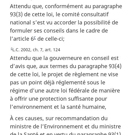
g
a
t
e
Attendu que, conformément au paragraphe
o
t
e
g
93(3) de cette loi, le comité consultatif
u
o
e
national s’est vu accorder la possibilité de
r
u
formuler ses conseils dans le cadre de
à
r
l
c
à
l’article 6
N
de celle-ci;
a
l
o
c
R
L.C. 2002, ch. 7, art. 124
r
a
t
e
é
Attendu que la gouverneure en conseil est
r
e
t
f
é
d’avis que, aux termes du paragraphe 93(4)
o
é
d
f
de cette loi, le projet de règlement ne vise
u
r
é
e
pas un point déjà réglementé sous le
r
e
r
b
à
régime d’une autre loi fédérale de manière
n
e
a
l
c
n
à offrir une protection suffisante pour
a
s
e
c
l’environnement et la santé humaine,
r
d
e
d
é
e
d
À ces causes, sur recommandation du
e
f
l
e
ministre de l’Environnement et du ministre
p
é
a
l
de la Santé et en vertu du paragraphe 93(1)