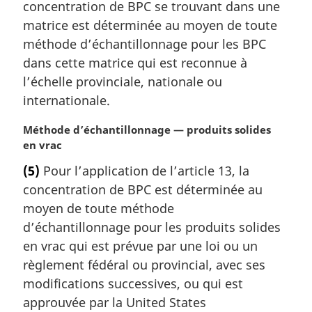
m
concentration de BPC se trouvant dans une
a
matrice est déterminée au moyen de toute
r
méthode d’échantillonnage pour les BPC
g
dans cette matrice qui est reconnue à
i
l’échelle provinciale, nationale ou
n
a
internationale.
l
e
N
Méthode d’échantillonnage — produits solides
:
o
en vrac
t
(5)
Pour l’application de l’article 13, la
e
concentration de BPC est déterminée au
m
a
moyen de toute méthode
r
d’échantillonnage pour les produits solides
g
en vrac qui est prévue par une loi ou un
i
règlement fédéral ou provincial, avec ses
n
modifications successives, ou qui est
a
l
approuvée par la United States