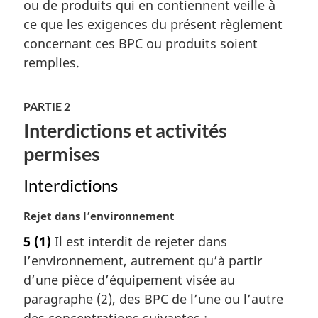
ou de produits qui en contiennent veille à
r
ce que les exigences du présent règlement
g
concernant ces BPC ou produits soient
i
remplies.
n
a
l
PARTIE 2
e
:
Interdictions et activités
permises
Interdictions
N
Rejet dans l’environnement
o
5
(1)
Il est interdit de rejeter dans
t
l’environnement, autrement qu’à partir
e
m
d’une pièce d’équipement visée au
a
paragraphe (2), des BPC de l’une ou l’autre
r