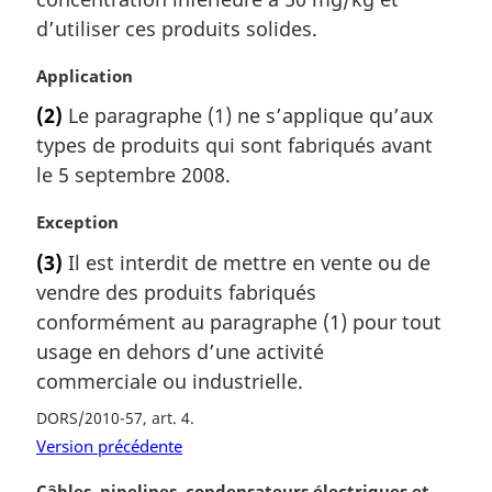
i
d’utiliser ces produits solides.
n
a
N
Application
l
o
e
(2)
Le paragraphe (1) ne s’applique qu’aux
t
:
types de produits qui sont fabriqués avant
e
m
le 5 septembre 2008.
a
r
N
Exception
g
o
(3)
Il est interdit de mettre en vente ou de
i
t
vendre des produits fabriqués
n
e
a
m
conformément au paragraphe (1) pour tout
l
a
usage en dehors d’une activité
e
r
commerciale ou industrielle.
:
g
i
DORS/2010-57, art. 4
n
Version précédente
a
l
N
Câbles, pipelines, condensateurs électriques et