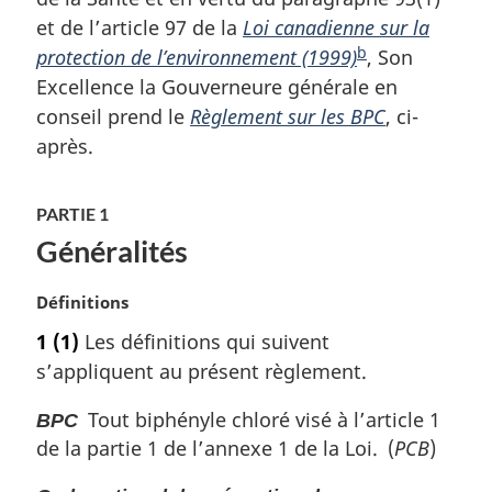
a
r
n
a
et de l’article 97 de la
Loi canadienne sur la
e
o
g
n
n
b
t
protection de l’environnement (1999)
N
, Son
o
e
c
e
t
Excellence la Gouverneure générale en
o
e
d
e
conseil prend le
Règlement sur les BPC
t
, ci-
d
e
d
après.
e
e
b
e
l
d
a
b
a
s
a
e
PARTIE 1
n
d
s
b
o
Généralités
e
d
a
t
p
e
s
e
a
p
N
Définitions
d
g
d
a
o
1
(1)
Les définitions qui suivent
e
e
g
t
e
b
s’appliquent au présent règlement.
e
e
p
a
m
a
s
Tout biphényle chloré visé à l’article 1
BPC
a
d
g
de la partie 1 de l’annexe 1 de la Loi. (
PCB
)
r
e
e
g
p