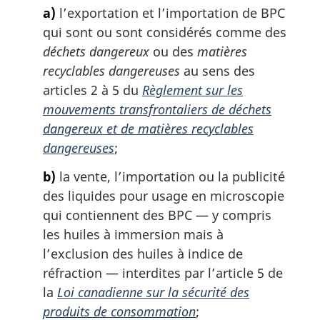
m
n
a)
l’exportation et l’importation de BPC
a
a
qui sont ou sont considérés comme des
r
l
g
déchets dangereux
ou des
matières
e
i
:
recyclables dangereuses
au sens des
n
articles 2 à 5 du
Règlement sur les
a
mouvements transfrontaliers de déchets
l
dangereux et de matières recyclables
e
:
dangereuses
;
b)
la vente, l’importation ou la publicité
des liquides pour usage en microscopie
qui contiennent des BPC — y compris
les huiles à immersion mais à
l’exclusion des huiles à indice de
réfraction — interdites par l’article 5 de
la
Loi canadienne sur la sécurité des
produits de consommation
;