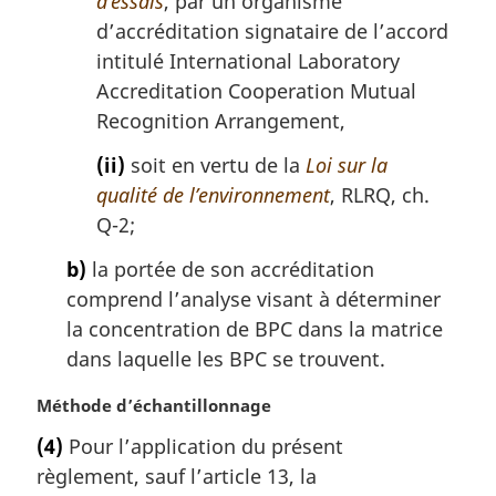
d’essais
, par un organisme
d’accréditation signataire de l’accord
intitulé
International Laboratory
Accreditation Cooperation Mutual
Recognition Arrangement
,
(ii)
soit en vertu de la
Loi sur la
qualité de l’environnement
, RLRQ, ch.
Q-2;
b)
la portée de son accréditation
comprend l’analyse visant à déterminer
la concentration de BPC dans la matrice
dans laquelle les BPC se trouvent.
N
Méthode d’échantillonnage
o
(4)
Pour l’application du présent
t
règlement, sauf l’article 13, la
e