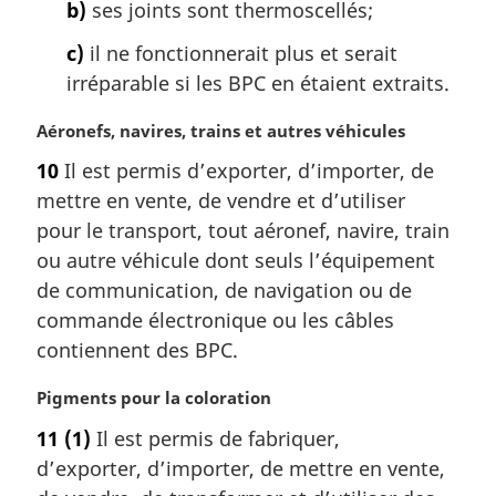
a
b)
ses joints sont thermoscellés;
l
c)
il ne fonctionnerait plus et serait
e
:
irréparable si les BPC en étaient extraits.
N
Aéronefs, navires, trains et autres véhicules
o
10
Il est permis d’exporter, d’importer, de
t
mettre en vente, de vendre et d’utiliser
e
m
pour le transport, tout aéronef, navire, train
a
ou autre véhicule dont seuls l’équipement
r
de communication, de navigation ou de
g
commande électronique ou les câbles
i
contiennent des BPC.
n
a
N
Pigments pour la coloration
l
o
e
11
(1)
Il est permis de fabriquer,
t
:
d’exporter, d’importer, de mettre en vente,
e
m