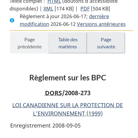
Texte complet :
HTML
Texte
(Boutons d’accessibilité
disponibles) |
XML
Texte
[174 KB]
complet
|
PDF
Texte
[504 KB]
Règlement à jour 2026-06-17;
complet
:
dernière
complet
modification
2026-06-12
:
Règlement
Versions antérieures
:
Règlement
sur
Règlement
sur
les
sur
Page
Table des
Page
précédente
matières
suivante
les
BPC
les
BPC
BPC
Règlement sur les BPC
DORS
/2008-273
LOI CANADIENNE SUR LA PROTECTION DE
L’ENVIRONNEMENT (1999)
Enregistrement 2008-09-05