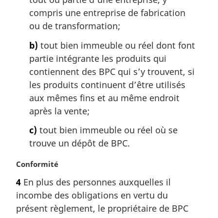
l
compris une entreprise de fabrication
e
:
ou de transformation;
b)
tout bien immeuble ou réel dont font
partie intégrante les produits qui
contiennent des BPC qui s’y trouvent, si
les produits continuent d’être utilisés
aux mêmes fins et au même endroit
après la vente;
c)
tout bien immeuble ou réel où se
trouve un dépôt de BPC.
N
Conformité
o
4
En plus des personnes auxquelles il
t
incombe des obligations en vertu du
e
m
présent règlement, le propriétaire de BPC
a