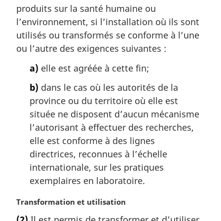
produits sur la santé humaine ou
i
l’environnement, si l’installation où ils sont
n
a
utilisés ou transformés se conforme à l’une
l
ou l’autre des exigences suivantes :
e
:
a)
elle est agréée à cette fin;
b)
dans le cas où les autorités de la
province ou du territoire où elle est
située ne disposent d’aucun mécanisme
l’autorisant à effectuer des recherches,
elle est conforme à des lignes
directrices, reconnues à l’échelle
internationale, sur les pratiques
exemplaires en laboratoire.
N
Transformation et utilisation
o
(2)
Il est permis de transformer et d’utiliser