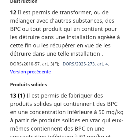
N
Destruction
o
12
Il est permis de transformer, ou de
t
mélanger avec d’autres substances, des
e
m
BPC ou tout produit qui en contient pour
a
les détruire dans une installation agréée à
r
cette fin ou les récupérer en vue de les
g
détruire dans une telle installation .
i
n
DORS/2010-57, art. 3(F)
DORS/2025-273, art. 4
a
Version précédente
l
e
N
Produits solides
:
o
13
(1)
Il est permis de fabriquer des
t
produits solides qui contiennent des BPC
e
m
en une concentration inférieure à 50 mg/kg
a
à partir de produits solides en vrac qui eux-
r
mêmes contiennent des BPC en une
g
concentration inférieure à 50 mg/kg et