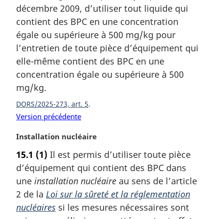
décembre 2009, d’utiliser tout liquide qui
m
a
contient des BPC en une concentration
r
égale ou supérieure à 500 mg/kg pour
g
l’entretien de toute pièce d’équipement qui
i
elle-même contient des BPC en une
n
concentration égale ou supérieure à 500
a
l
mg/kg.
e
DORS/2025-273, art. 5
:
Version précédente
N
Installation nucléaire
o
15.1
(1)
Il est permis d’utiliser toute pièce
t
d’équipement qui contient des BPC dans
e
m
une
installation nucléaire
au sens de l’article
a
2 de la
Loi sur la sûreté et la réglementation
r
nucléaires
si les mesures nécessaires sont
g