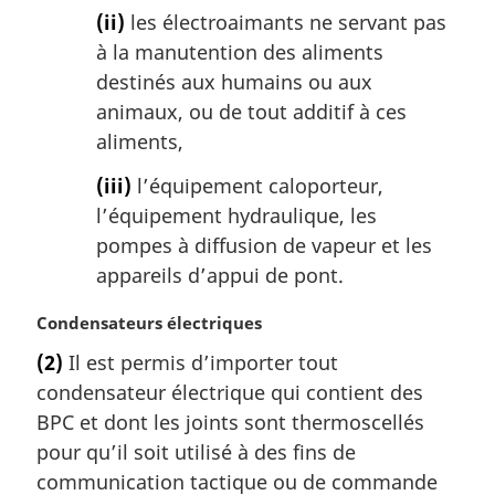
(ii)
les électroaimants ne servant pas
à la manutention des aliments
destinés aux humains ou aux
animaux, ou de tout additif à ces
aliments,
(iii)
l’équipement caloporteur,
l’équipement hydraulique, les
pompes à diffusion de vapeur et les
appareils d’appui de pont.
N
Condensateurs électriques
o
(2)
Il est permis d’importer tout
t
condensateur électrique qui contient des
e
m
BPC et dont les joints sont thermoscellés
a
pour qu’il soit utilisé à des fins de
r
communication tactique ou de commande
g