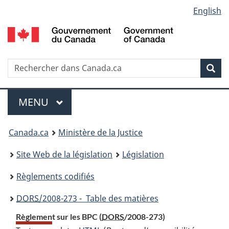
Language
English
Passer
Passer
Passer
au
à
à
selection
contenu
«
la
principal
À
version
propos
HTML
Recherche
R
Rec
de
simplifiée
d
ce
C
Menu
site
MENU
PRINCIPAL
You
Canada.ca
Ministère de la Justice
are
Site Web de la législation
Législation
here:
Règlements codifiés
DORS
/2008-273 - Table des matières
Règlement sur les BPC (
DORS
/2008-273)