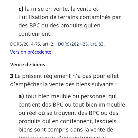
c)
la mise en vente, la vente et
l’utilisation de terrains contaminés par
des BPC ou des produits qui en
contiennent.
DORS/2014-75, art. 2
DORS/2021-25, art. 83
Version précédente
N
Vente de biens
o
3
Le présent règlement n’a pas pour effet
t
d’empêcher la vente des biens suivants :
e
m
a)
tout bien meuble ou personnel qui
a
contient des BPC ou tout bien immeuble
r
g
ou réel où se trouvent des BPC ou des
i
produits qui en contiennent, lesquels
n
biens sont compris dans la vente de
a
tout ou partie d’une entreprise, y