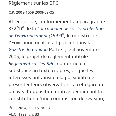
Règlement sur les BPC
C.P. 2008-1659 2008-09-05
Attendu que, conformément au paragraphe
a
332(1)
N
de la
Loi canadienne sur la protection
b
de l’environnement (1999)
o
N
, le ministre de
l’Environnement a fait publier dans la
t
o
Gazette du Canada
e
Partie I, le 4 novembre
t
2006, le projet de règlement intitulé
d
e
Règlement sur les BPC
e
, conforme en
d
substance au texte ci-après, et que les
b
e
intéressés ont ainsi eu la possibilité de
a
b
présenter leurs observations à cet égard ou
s
a
un avis d’opposition motivé demandant la
d
s
constitution d’une commission de révision;
e
d
p
e
a
R
L.C. 2004, ch. 15, art. 31
a
p
e
b
R
L.C. 1999, ch. 33