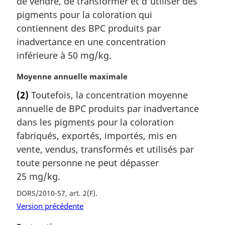
de vendre, de transformer et d’utiliser des
a
pigments pour la coloration qui
r
contiennent des BPC produits par
g
inadvertance en une concentration
i
inférieure à 50 mg/kg.
n
a
N
Moyenne annuelle maximale
l
o
e
(2)
Toutefois, la concentration moyenne
t
:
annuelle de BPC produits par inadvertance
e
m
dans les pigments pour la coloration
a
fabriqués, exportés, importés, mis en
r
vente, vendus, transformés et utilisés par
g
toute personne ne peut dépasser
i
25 mg/kg.
n
a
DORS/2010-57, art. 2(F)
l
Version précédente
e
: