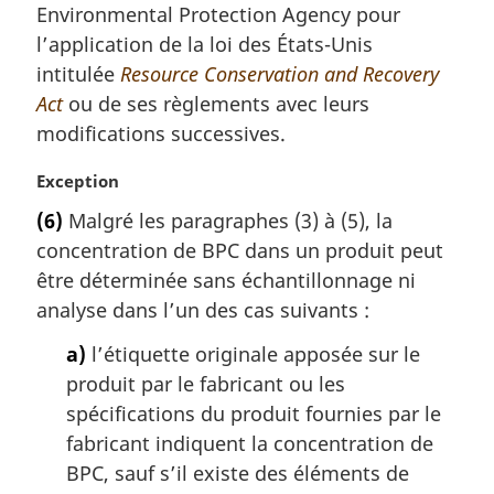
e
Environmental Protection Agency pour
:
l’application de la loi des États-Unis
intitulée
Resource Conservation and Recovery
Act
ou de ses règlements avec leurs
modifications successives.
N
Exception
o
(6)
Malgré les paragraphes (3) à (5), la
t
concentration de BPC dans un produit peut
e
m
être déterminée sans échantillonnage ni
a
analyse dans l’un des cas suivants :
r
g
a)
l’étiquette originale apposée sur le
i
produit par le fabricant ou les
n
spécifications du produit fournies par le
a
fabricant indiquent la concentration de
l
BPC, sauf s’il existe des éléments de
e