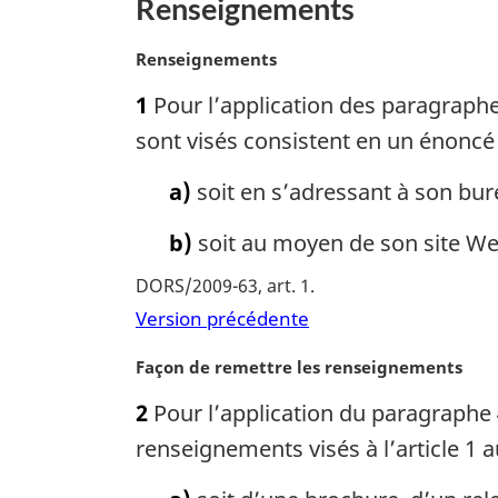
Renseignements
u
o
r
u
N
Renseignements
à
r
o
l
à
1
Pour l’application des paragraphe
t
a
l
e
sont visés consistent en un énonc
r
a
m
é
r
a
a)
soit en s’adressant à son bur
f
é
r
é
g
b)
soit au moyen de son site W
f
i
r
é
DORS/2009-63, art. 1
n
e
r
a
Version précédente
n
e
l
c
n
e
N
Façon de remettre les renseignements
e
c
:
o
d
e
2
Pour l’application du paragraphe 
t
e
d
e
renseignements visés à l’article 1 
l
e
m
a
l
a