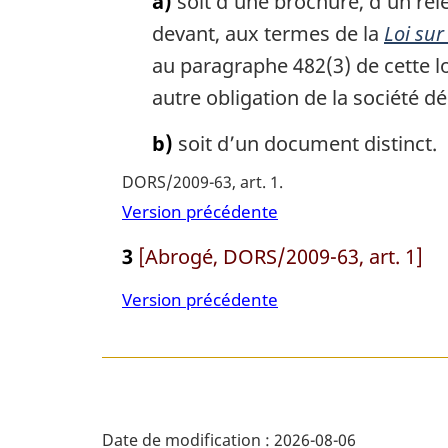
a)
soit d’une brochure, d’un rel
n
a
r
devant, aux termes de la
Loi sur
o
n
g
au paragraphe 482(3) de cette lo
t
i
o
e
n
t
autre obligation de la société 
a
d
e
l
e
b)
soit d’un document distinct.
d
e
b
e
:
DORS/2009-63, art. 1
a
b
Version précédente
s
a
d
s
3
[Abrogé, DORS/2009-63, art. 1]
e
d
p
e
Version précédente
a
p
g
a
e
g
e
D
Date de modification :
2026-08-06