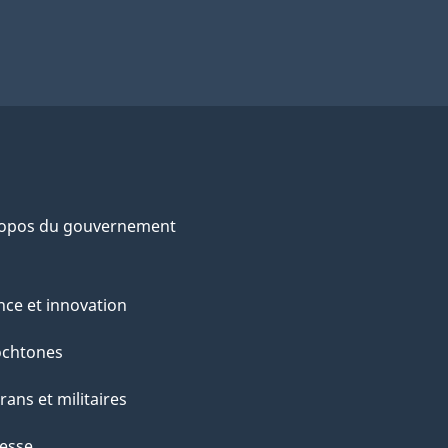
ropos du gouvernement
nce et innovation
ochtones
rans et militaires
esse