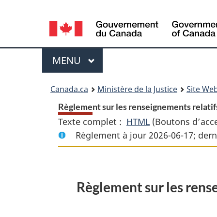
Language
selection
Menu
MENU
PRINCIPAL
You
Canada.ca
Ministère de la Justice
Site Web
are
Règlement sur les renseignements relatifs
Texte complet :
HTML
Texte
(Boutons d’acces
here:
Règlement à jour 2026-06-17; dern
complet
:
Règlement
sur
Règlement sur les rense
les
renseignements
relatifs