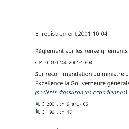
aux
réclamations
(sociétés
d’assurances
Enregistrement 2001-10-04
canadiennes)
Règlement sur les renseignements r
C.P. 2001-1744 2001-10-04
Sur recommandation du ministre des
Excellence la Gouverneure générale
(sociétés d’assurances canadiennes)
a
R
L.C. 2001, ch. 9, art. 465
e
b
R
L.C. 1991, ch. 47
t
e
o
t