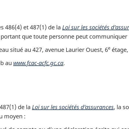
b
a
s
s 486(4) et 487(1) de la
Loi sur les sociétés d’ass
d
é portant que toute personne peut communiquer 
e
p
e
eau situé au 427, avenue Laurier Ouest, 6
étage,
a
eb au
www.fcac-acfc.gc.ca
.
g
e
487(1) de la
Loi sur les sociétés d’assurances
, la s
au moyen :