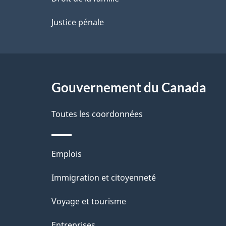
p
Justice pénale
a
g
Gouvernement du Canada
e
Toutes les coordonnées
Thèmes
Emplois
et
Immigration et citoyenneté
sujets
Voyage et tourisme
Entreprises