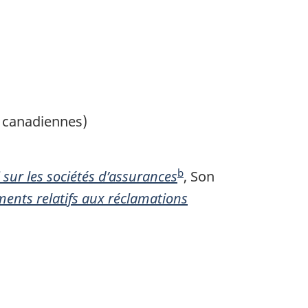
ns
es
s)
s canadiennes)
b
 sur les sociétés d’assurances
N
, Son
ents relatifs aux réclamations
o
t
e
d
e