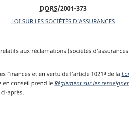
DORS
/2001-373
aux
aux
réclamations
réclamatio
LOI SUR LES SOCIÉTÉS D’ASSURANCES
(sociétés
(sociétés
d’assurances
d’assuranc
canadiennes)
canadienne
elatifs aux réclamations (sociétés d’assurance
a
 Finances et en vertu de l’article 1021
N
de la
Loi
 en conseil prend le
Règlement sur les renseignem
o
, ci-après.
t
e
d
e