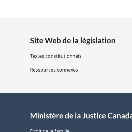
é
t
a
Site Web de la législation
i
Textes constitutionnels
l
Ressources connexes
s
d
e
l
Ministère de la Justice Canad
a
Droit de la famille