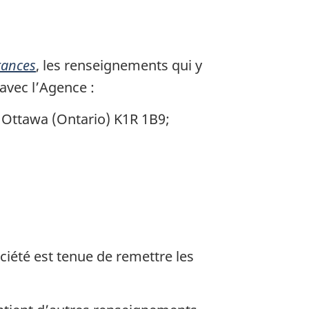
b
a
s
urances
, les renseignements qui y
d
avec l’Agence :
e
p
 Ottawa (Ontario) K1R 1B9;
a
g
e
ociété est tenue de remettre les