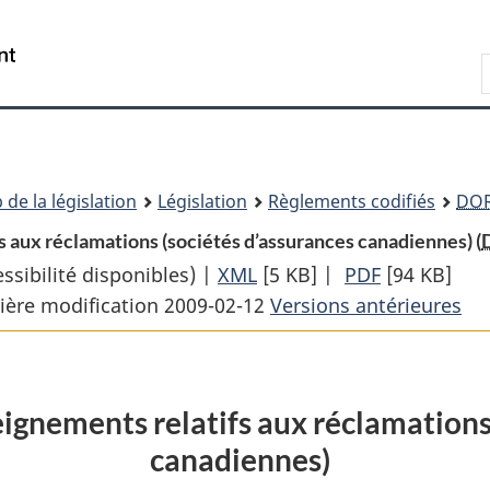
Passer
Passer
Passer
au
à
à
Recherche
contenu
«
la
principal
À
version
propos
HTML
de
simplifiée
ce
 de la législation
Législation
Règlements codifiés
DO
site
 aux réclamations (sociétés d’assurances canadiennes) (
sibilité disponibles) |
XML
Texte
[5 KB]
|
PDF
Texte
[94 KB]
ière modification 2009-02-12
complet
Versions antérieures
complet
:
:
Règlement
Règlement
sur
sur
ignements relatifs aux réclamations
les
les
canadiennes)
renseignements
renseignem
relatifs
relatifs