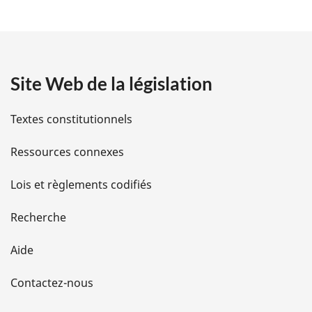
t
a
Site Web de la législation
i
l
Textes constitutionnels
s
Ressources connexes
d
Lois et règlements codifiés
e
Recherche
l
Aide
a
Contactez-nous
p