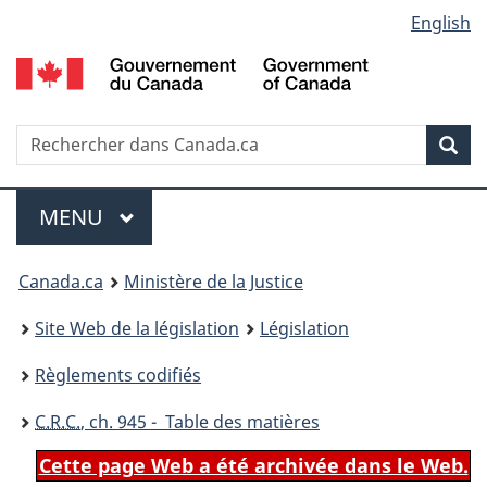
Language
English
Passer
Passer
Passer
au
à
à
selection
contenu
«
la
principal
À
version
propos
HTML
Recherche
R
Rec
de
simplifiée
d
ce
C
Menu
site
MENU
PRINCIPAL
You
Canada.ca
Ministère de la Justice
are
Site Web de la législation
Législation
here:
Règlements codifiés
C.R.C.
, ch. 945 - Table des matières
Cette page Web a été archivée dans le Web.