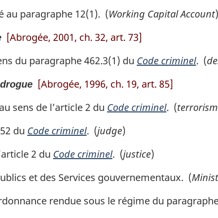
 au paragraphe 12(1). (
Working Capital Account
[Abrogée, 2001, ch. 32, art. 73]
e
ns du paragraphe 462.3(1) du
Code criminel
. (
de
[Abrogée, 1996, ch. 19, art. 85]
 drogue
u sens de l’article 2 du
Code criminel
. (
terrorism
552 du
Code criminel
. (
judge
)
article 2 du
Code criminel
. (
justice
)
ublics et des Services gouvernementaux. (
Minis
donnance rendue sous le régime du paragraphe 