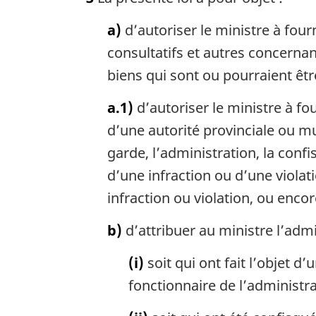
t
e
a)
d’autoriser le ministre à four
m
a
consultatifs et autres concernan
r
biens qui sont ou pourraient êtr
g
i
a.1)
d’autoriser le ministre à fo
n
d’une autorité provinciale ou mun
a
l
garde, l’administration, la confi
e
d’une infraction ou d’une violat
:
infraction ou violation, ou encore
b)
d’attribuer au ministre l’admi
(i)
soit qui ont fait l’objet d
fonctionnaire de l’administr