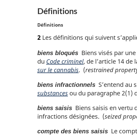
m
Définitions
a
r
N
Définitions
g
o
i
2
Les définitions qui suivent s’appli
t
n
e
a
Biens visés par une 
biens bloqués
m
l
a
du
Code criminel
, de l’article 14 de 
e
r
:
sur le cannabis
. (
restrained propert
g
i
S’entend au s
biens infractionnels
n
substances
ou du paragraphe 2(1) 
a
l
Biens saisis en vertu 
biens saisis
e
infractions désignées. (
seized prop
:
Le compte
compte des biens saisis