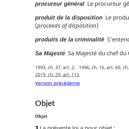
Le procureur gé
procureur général
Le produi
produit de la disposition
(
proceeds of disposition
)
S’entend
produits de la criminalité
Sa Majesté du chef du 
Sa Majesté
1993, ch. 37, art. 2
1996, ch. 16, art. 60, ch.
2019, ch. 29, art. 113
Version précédente
Objet
N
Objet
o
3
La présente loi a pour objet :