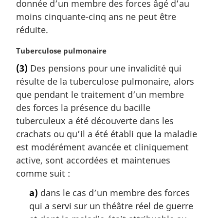
donnée d’un membre des forces âgé d’au
:
r
moins cinquante-cinq ans ne peut être
g
réduite.
i
n
N
Tuberculose pulmonaire
a
o
l
(3)
Des pensions pour une invalidité qui
t
e
résulte de la tuberculose pulmonaire, alors
e
:
m
que pendant le traitement d’un membre
a
des forces la présence du bacille
r
tuberculeux a été découverte dans les
g
crachats ou qu’il a été établi que la maladie
i
est modérément avancée et cliniquement
n
a
active, sont accordées et maintenues
l
comme suit :
e
:
a)
dans le cas d’un membre des forces
qui a servi sur un théâtre réel de guerre