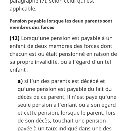
paragraphe (7), selon celui qui est
l
applicable.
e
:
N
Pension payable lorsque les deux parents sont
o
membres des forces
t
(12)
Lorsqu’une pension est payable à un
e
enfant de deux membres des forces dont
m
a
chacun est ou était pensionné en raison de
r
sa propre invalidité, ou à l’égard d’un tel
g
enfant :
i
n
a)
si l’un des parents est décédé et
a
qu’une pension est payable du fait du
l
décès de ce parent, il n’est payé qu’une
e
seule pension à l’enfant ou à son égard
:
et cette pension, lorsque le parent, lors
de son décès, touchait une pension
payée à un taux indiqué dans une des