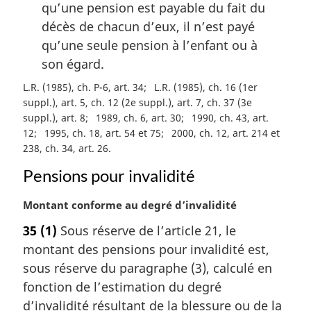
qu’une pension est payable du fait du
décès de chacun d’eux, il n’est payé
qu’une seule pension à l’enfant ou à
son égard.
L.R. (1985), ch. P-6, art. 34
L.R. (1985), ch. 16 (1er
suppl.), art. 5, ch. 12 (2e suppl.), art. 7, ch. 37 (3e
suppl.), art. 8
1989, ch. 6, art. 30
1990, ch. 43, art.
12
1995, ch. 18, art. 54 et 75
2000, ch. 12, art. 214 et
238, ch. 34, art. 26
Pensions pour invalidité
N
Montant conforme au degré d’invalidité
o
35
(1)
Sous réserve de l’article 21, le
t
montant des pensions pour invalidité est,
e
m
sous réserve du paragraphe (3), calculé en
a
fonction de l’estimation du degré
r
d’invalidité résultant de la blessure ou de la