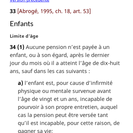
33
[Abrogé, 1995, ch. 18, art. 53]
Enfants
N
Limite d’âge
o
34
(1)
Aucune pension n’est payée à un
t
enfant, ou à son égard, après le dernier
e
m
jour du mois où il a atteint l’âge de dix-huit
a
ans, sauf dans les cas suivants :
r
g
a)
l’enfant est, pour cause d’infirmité
i
physique ou mentale survenue avant
n
l’âge de vingt et un ans, incapable de
a
pourvoir à son propre entretien, auquel
l
cas la pension peut être versée tant
e
:
qu’il est incapable, pour cette raison, de
gagner sa vie;