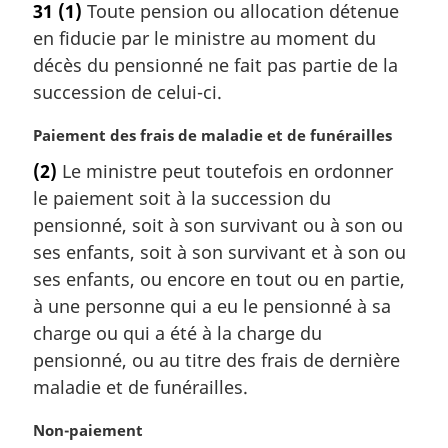
31
(1)
Toute pension ou allocation détenue
t
en fiducie par le ministre au moment du
e
m
décès du pensionné ne fait pas partie de la
a
succession de celui-ci.
r
g
N
Paiement des frais de maladie et de funérailles
i
o
(2)
Le ministre peut toutefois en ordonner
n
t
a
le paiement soit à la succession du
e
l
m
pensionné, soit à son survivant ou à son ou
e
a
ses enfants, soit à son survivant et à son ou
:
r
ses enfants, ou encore en tout ou en partie,
g
à une personne qui a eu le pensionné à sa
i
charge ou qui a été à la charge du
n
a
pensionné, ou au titre des frais de dernière
l
maladie et de funérailles.
e
:
N
Non-paiement