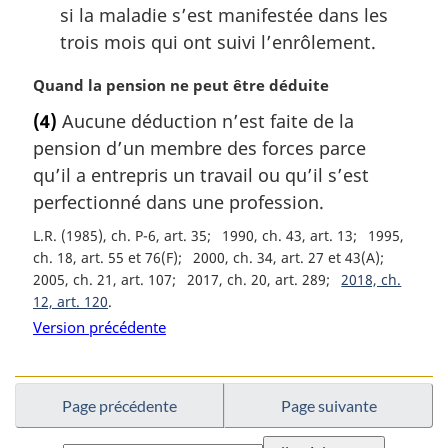
si la maladie s’est manifestée dans les
trois mois qui ont suivi l’enrôlement.
N
Quand la pension ne peut être déduite
o
(4)
Aucune déduction n’est faite de la
t
pension d’un membre des forces parce
e
m
qu’il a entrepris un travail ou qu’il s’est
a
perfectionné dans une profession.
r
L.R. (1985), ch. P-6, art. 35
1990, ch. 43, art. 13
1995,
g
ch. 18, art. 55 et 76(F)
2000, ch. 34, art. 27 et 43(A)
i
2005, ch. 21, art. 107
2017, ch. 20, art. 289
2018, ch.
n
12, art. 120
a
l
Version précédente
e
:
Page précédente
Page suivante
Choisissez