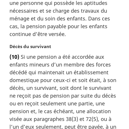
une personne qui possède les aptitudes
n
a
nécessaires et se charge des travaux du
l
ménage et du soin des enfants. Dans ces
e
cas, la pension payable pour les enfants
:
continue d’être versée.
N
Décès du survivant
o
(10)
Si une pension a été accordée aux
t
enfants mineurs d’un membre des forces
e
m
décédé qui maintenait un établissement
a
domestique pour ceux-ci et soit était, à son
r
décès, un survivant, soit dont le survivant
g
ne reçoit pas de pension par suite du décès
i
ou en reçoit seulement une partie, une
n
a
pension et, le cas échéant, une allocation
l
visée aux paragraphes 38(3) et 72(5), ou à
e
l’un d’eux seulement, peut être payée, à un
: