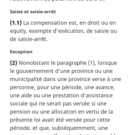
n
N
Saisie et saisie-arrêt
a
o
l
(1.1)
La compensation est, en droit ou en
t
e
equity, exempte d’exécution, de saisie ou
e
:
m
de saisie-arrêt.
a
r
N
Exception
g
o
(2)
Nonobstant le paragraphe (1), lorsque
i
t
le gouvernement d’une province ou une
n
e
a
m
municipalité dans une province verse à une
l
a
personne, pour une période, une avance,
e
r
une aide ou une prestation d’assistance
:
g
sociale qui ne serait pas versée si une
i
pension ou une allocation en vertu de la
n
a
présente loi avait été versée pour cette
l
période, et que, subséquemment, une
e