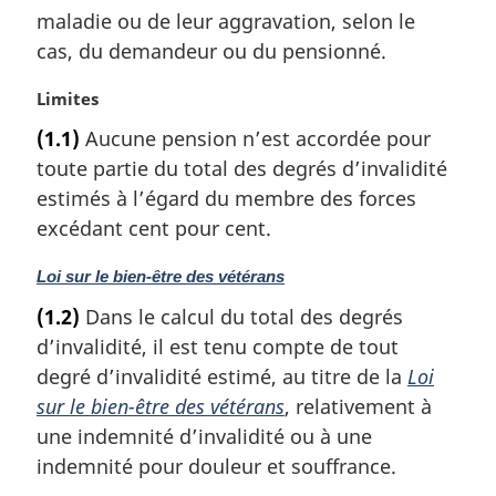
g
maladie ou de leur aggravation, selon le
i
cas, du demandeur ou du pensionné.
n
a
N
Limites
l
o
e
(1.1)
Aucune pension n’est accordée pour
t
:
toute partie du total des degrés d’invalidité
e
m
estimés à l’égard du membre des forces
a
excédant cent pour cent.
r
g
N
Loi sur le bien-être des vétérans
i
o
(1.2)
Dans le calcul du total des degrés
n
t
a
d’invalidité, il est tenu compte de tout
e
l
m
degré d’invalidité estimé, au titre de la
Loi
e
a
sur le bien-être des vétérans
, relativement à
:
r
une indemnité d’invalidité ou à une
g
indemnité pour douleur et souffrance.
i
n