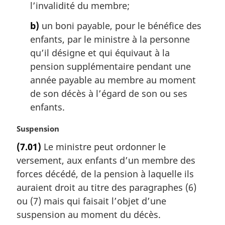
l’invalidité du membre;
b)
un boni payable, pour le bénéfice des
enfants, par le ministre à la personne
qu’il désigne et qui équivaut à la
pension supplémentaire pendant une
année payable au membre au moment
de son décès à l’égard de son ou ses
enfants.
N
Suspension
o
(7.01)
Le ministre peut ordonner le
t
versement, aux enfants d’un membre des
e
m
forces décédé, de la pension à laquelle ils
a
auraient droit au titre des paragraphes (6)
r
ou (7) mais qui faisait l’objet d’une
g
suspension au moment du décès.
i