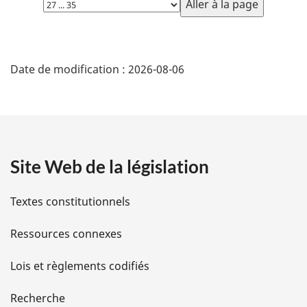
la
page
D
Date de modification :
2026-08-06
é
t
a
Site Web de la législation
i
l
Textes constitutionnels
s
Ressources connexes
d
Lois et règlements codifiés
e
Recherche