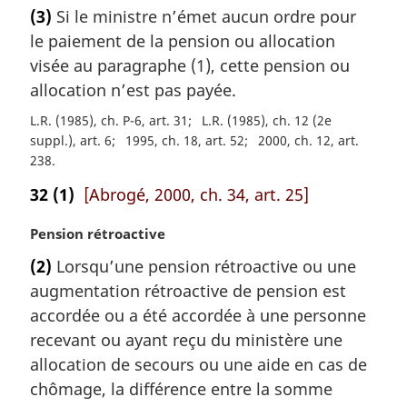
o
(3)
Si le ministre n’émet aucun ordre pour
t
le paiement de la pension ou allocation
e
m
visée au paragraphe (1), cette pension ou
a
allocation n’est pas payée.
r
L.R. (1985), ch. P-6, art. 31
L.R. (1985), ch. 12 (2e
g
suppl.), art. 6
1995, ch. 18, art. 52
2000, ch. 12, art.
i
238
n
a
32
(1)
[Abrogé, 2000, ch. 34, art. 25]
l
e
N
Pension rétroactive
:
o
(2)
Lorsqu’une pension rétroactive ou une
t
augmentation rétroactive de pension est
e
m
accordée ou a été accordée à une personne
a
recevant ou ayant reçu du ministère une
r
allocation de secours ou une aide en cas de
g
chômage, la différence entre la somme
i