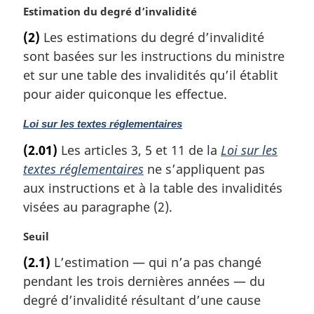
N
Estimation du degré d’invalidité
a
o
l
(2)
Les estimations du degré d’invalidité
t
e
sont basées sur les instructions du ministre
e
:
m
et sur une table des invalidités qu’il établit
a
pour aider quiconque les effectue.
r
g
N
Loi sur les textes réglementaires
i
o
(2.01)
Les articles 3, 5 et 11 de la
Loi sur les
n
t
a
textes réglementaires
ne s’appliquent pas
e
l
m
aux instructions et à la table des invalidités
e
a
visées au paragraphe (2).
:
r
g
N
Seuil
i
o
(2.1)
L’estimation — qui n’a pas changé
n
t
a
pendant les trois dernières années — du
e
l
m
degré d’invalidité résultant d’une cause
e
a