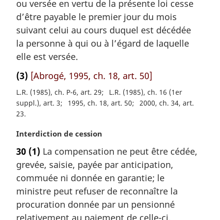
ou versée en vertu de la présente loi cesse
g
e
d’être payable le premier jour du mois
i
:
suivant celui au cours duquel est décédée
n
a
la personne à qui ou à l’égard de laquelle
l
elle est versée.
e
:
(3)
[Abrogé, 1995, ch. 18, art. 50]
L.R. (1985), ch. P-6, art. 29
L.R. (1985), ch. 16 (1er
suppl.), art. 3
1995, ch. 18, art. 50
2000, ch. 34, art.
23
N
Interdiction de cession
o
30
(1)
La compensation ne peut être cédée,
t
grevée, saisie, payée par anticipation,
e
m
commuée ni donnée en garantie; le
a
ministre peut refuser de reconnaître la
r
procuration donnée par un pensionné
g
relativement au paiement de celle-ci.
i