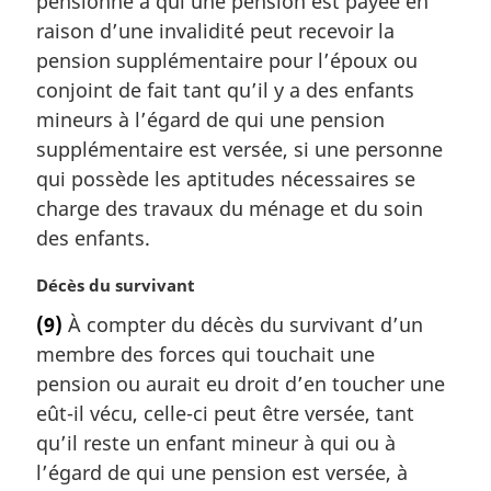
pensionné à qui une pension est payée en
e
raison d’une invalidité peut recevoir la
:
pension supplémentaire pour l’époux ou
conjoint de fait tant qu’il y a des enfants
mineurs à l’égard de qui une pension
supplémentaire est versée, si une personne
qui possède les aptitudes nécessaires se
charge des travaux du ménage et du soin
des enfants.
N
Décès du survivant
o
(9)
À compter du décès du survivant d’un
t
membre des forces qui touchait une
e
m
pension ou aurait eu droit d’en toucher une
a
eût-il vécu, celle-ci peut être versée, tant
r
qu’il reste un enfant mineur à qui ou à
g
l’égard de qui une pension est versée, à
i