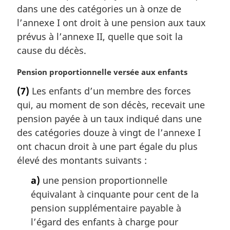
a
dans une des catégories un à onze de
r
l’annexe I ont droit à une pension aux taux
g
prévus à l’annexe II, quelle que soit la
i
cause du décès.
n
a
N
Pension proportionnelle versée aux enfants
l
o
e
(7)
Les enfants d’un membre des forces
t
:
qui, au moment de son décès, recevait une
e
m
pension payée à un taux indiqué dans une
a
des catégories douze à vingt de l’annexe I
r
ont chacun droit à une part égale du plus
g
élevé des montants suivants :
i
n
a)
une pension proportionnelle
a
équivalant à cinquante pour cent de la
l
pension supplémentaire payable à
e
:
l’égard des enfants à charge pour