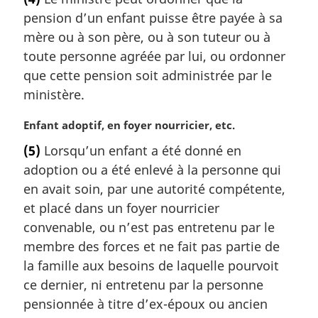
t
a
pension d’un enfant puisse être payée à sa
e
l
m
mère ou à son père, ou à son tuteur ou à
e
a
toute personne agréée par lui, ou ordonner
:
r
que cette pension soit administrée par le
g
ministère.
i
n
N
Enfant adoptif, en foyer nourricier, etc.
a
o
l
(5)
Lorsqu’un enfant a été donné en
t
e
adoption ou a été enlevé à la personne qui
e
:
m
en avait soin, par une autorité compétente,
a
et placé dans un foyer nourricier
r
convenable, ou n’est pas entretenu par le
g
membre des forces et ne fait pas partie de
i
la famille aux besoins de laquelle pourvoit
n
a
ce dernier, ni entretenu par la personne
l
pensionnée à titre d’ex-époux ou ancien
e