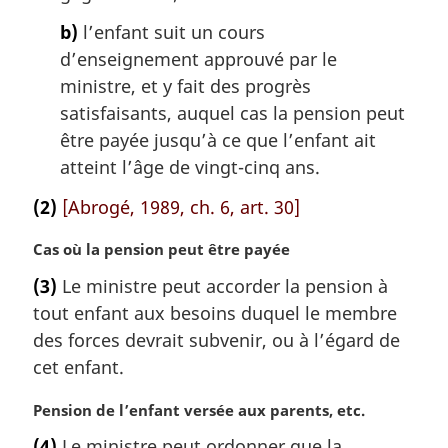
b)
l’enfant suit un cours
d’enseignement approuvé par le
ministre, et y fait des progrès
satisfaisants, auquel cas la pension peut
être payée jusqu’à ce que l’enfant ait
atteint l’âge de vingt-cinq ans.
(2)
[Abrogé, 1989, ch. 6, art. 30]
N
Cas où la pension peut être payée
o
(3)
Le ministre peut accorder la pension à
t
tout enfant aux besoins duquel le membre
e
m
des forces devrait subvenir, ou à l’égard de
a
cet enfant.
r
g
N
Pension de l’enfant versée aux parents, etc.
i
o
(4)
Le ministre peut ordonner que la
n