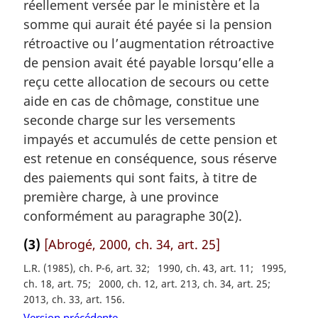
réellement versée par le ministère et la
n
a
somme qui aurait été payée si la pension
l
rétroactive ou l’augmentation rétroactive
e
de pension avait été payable lorsqu’elle a
:
reçu cette allocation de secours ou cette
aide en cas de chômage, constitue une
seconde charge sur les versements
impayés et accumulés de cette pension et
est retenue en conséquence, sous réserve
des paiements qui sont faits, à titre de
première charge, à une province
conformément au paragraphe 30(2).
(3)
[Abrogé, 2000, ch. 34, art. 25]
L.R. (1985), ch. P-6, art. 32
1990, ch. 43, art. 11
1995,
ch. 18, art. 75
2000, ch. 12, art. 213, ch. 34, art. 25
2013, ch. 33, art. 156
Version précédente