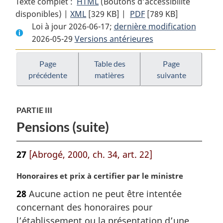
Texte complet :
HTML
Texte
(Boutons d’accessibilité
disponibles) |
XML
Texte
[329 KB]
complet
|
PDF
Texte
[789 KB]
Loi à jour 2026-06-17;
complet
:
dernière modification
complet
2026-05-29
Versions antérieures
:
Loi
:
Loi
sur
Loi
sur
les
sur
Page
Table des
Page
précédente
matières
suivante
les
pensions
les
pensions
pensions
PARTIE III
Pensions (suite)
27
[Abrogé, 2000, ch. 34, art. 22]
N
Honoraires et prix à certifier par le ministre
o
28
Aucune action ne peut être intentée
t
concernant des honoraires pour
e
m
l’établissement ou la présentation d’une