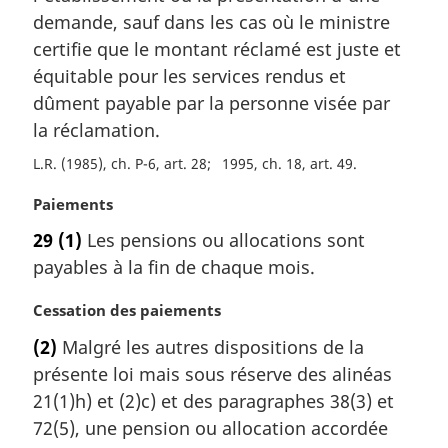
a
demande, sauf dans les cas où le ministre
r
certifie que le montant réclamé est juste et
g
équitable pour les services rendus et
i
dûment payable par la personne visée par
n
a
la réclamation.
l
L.R. (1985), ch. P-6, art. 28
1995, ch. 18, art. 49
e
:
N
Paiements
o
29
(1)
Les pensions ou allocations sont
t
payables à la fin de chaque mois.
e
m
N
Cessation des paiements
a
o
r
(2)
Malgré les autres dispositions de la
t
g
présente loi mais sous réserve des alinéas
e
i
m
21(1)h) et (2)c) et des paragraphes 38(3) et
n
a
a
72(5), une pension ou allocation accordée
r
l