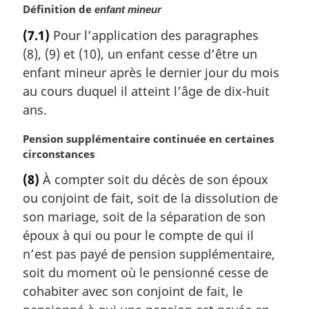
n
Définition de
enfant mineur
a
(7.1)
Pour l’application des paragraphes
l
e
(8), (9) et (10), un enfant cesse d’être un
:
enfant mineur après le dernier jour du mois
au cours duquel il atteint l’âge de dix-huit
ans.
N
Pension supplémentaire continuée en certaines
o
circonstances
t
(8)
À compter soit du décès de son époux
e
ou conjoint de fait, soit de la dissolution de
m
a
son mariage, soit de la séparation de son
r
époux à qui ou pour le compte de qui il
g
n’est pas payé de pension supplémentaire,
i
soit du moment où le pensionné cesse de
n
cohabiter avec son conjoint de fait, le
a
l