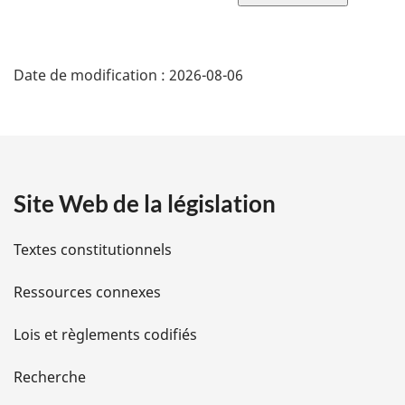
la
page
D
Date de modification :
2026-08-06
é
t
a
Site Web de la législation
i
l
Textes constitutionnels
s
Ressources connexes
d
Lois et règlements codifiés
e
Recherche
l