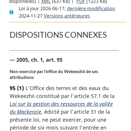
disponibles) |
XML
Texte
[637 KB]
complet
|
PDF
Texte
[1223 KB]
Loi à jour 2026-06-17;
complet
:
dernière modification
complet
2024-11-27
Versions antérieures
:
Loi
:
Loi
sur
Loi
sur
la
sur
DISPOSITIONS CONNEXES
la
gestion
la
gestion
des
gestion
des
ressources
des
— 2005, ch. 1, art. 95
ressources
de
ressources
de
la
de
Non-exercice par l’office du Wekeezhii de ses
la
vallée
la
attributions
vallée
du
vallée
95
(1)
L’Office des terres et des eaux du
du
Mackenzie
du
Wekeezhii constitué par l’article 57.1 de la
Mackenzie
Mackenzie
Loi sur la gestion des ressources de la vallée
du Mackenzie
, édicté par l’article 31 de la
présente loi, ne peut exercer, pour une
période de six mois suivant l’entrée en