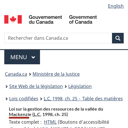
Language
English
Passer
Passer
Passer
au
à
à
selection
contenu
«
la
principal
À
version
propos
HTML
Recherche
R
Rec
de
simplifiée
d
ce
C
Menu
site
MENU
PRINCIPAL
You
Canada.ca
Ministère de la Justice
are
Site Web de la législation
Législation
here:
Lois codifiées
L.C.
1998, ch. 25 - Table des matières
Loi sur la gestion des ressources de la vallée du
Mackenzie (
L.C.
1998, ch. 25)
Texte complet :
HTML
Texte
(Boutons d’accessibilité