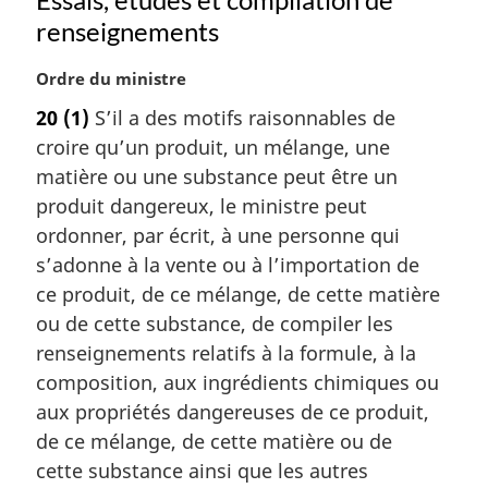
renseignements
N
Ordre du ministre
o
20
(1)
S’il a des motifs raisonnables de
t
croire qu’un produit, un mélange, une
e
m
matière ou une substance peut être un
a
produit dangereux, le ministre peut
r
ordonner, par écrit, à une personne qui
g
s’adonne à la vente ou à l’importation de
i
ce produit, de ce mélange, de cette matière
n
a
ou de cette substance, de compiler les
l
renseignements relatifs à la formule, à la
e
composition, aux ingrédients chimiques ou
:
aux propriétés dangereuses de ce produit,
de ce mélange, de cette matière ou de
cette substance ainsi que les autres