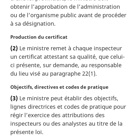
obtenir l’approbation de l’administration
ou de l’organisme public avant de procéder
à sa désignation.
N
Production du certificat
o
(2)
Le ministre remet à chaque inspecteur
t
un certificat attestant sa qualité, que celui-
e
m
ci présente, sur demande, au responsable
a
du lieu visé au paragraphe 22(1).
r
g
N
Objectifs, directives et codes de pratique
i
o
(3)
Le ministre peut établir des objectifs,
n
t
a
lignes directrices et codes de pratique pour
e
l
m
régir l’exercice des attributions des
e
a
inspecteurs ou des analystes au titre de la
:
r
présente loi.
g