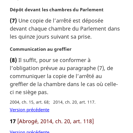
N
Dépôt devant les chambres du Parlement
o
(7)
Une copie de l’arrêté est déposée
t
devant chaque chambre du Parlement dans
e
m
les quinze jours suivant sa prise.
a
r
N
Communication au greffier
g
o
(8)
Il suffit, pour se conformer à
i
t
l’obligation prévue au paragraphe (7), de
n
e
a
m
communiquer la copie de l’arrêté au
l
a
greffier de la chambre dans le cas où celle-
e
r
ci ne siège pas.
:
g
i
2004, ch. 15, art. 68
2014, ch. 20, art. 117
n
Version précédente
a
17
[Abrogé, 2014, ch. 20, art. 118]
l
e
Version précédente