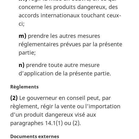
concerne les produits dangereux, des
accords internationaux touchant ceux-
ci;
m)
prendre les autres mesures
réglementaires prévues par la présente
partie;
n)
prendre toute autre mesure
d’application de la présente partie.
N
Règlements
o
(2)
Le gouverneur en conseil peut, par
t
règlement, régir la vente ou l’importation
e
m
d’un produit dangereux visé aux
a
paragraphes 14.1(1) ou (2).
r
g
N
Documents externes