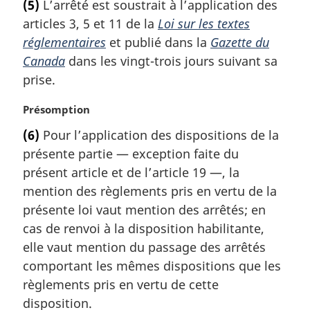
(5)
L’arrêté est soustrait à l’application des
t
articles 3, 5 et 11 de la
Loi sur les textes
e
m
réglementaires
et publié dans la
Gazette du
a
Canada
dans les vingt-trois jours suivant sa
r
prise.
g
i
N
Présomption
n
o
a
(6)
Pour l’application des dispositions de la
t
l
présente partie — exception faite du
e
e
m
présent article et de l’article 19 —, la
:
a
mention des règlements pris en vertu de la
r
présente loi vaut mention des arrêtés; en
g
cas de renvoi à la disposition habilitante,
i
elle vaut mention du passage des arrêtés
n
a
comportant les mêmes dispositions que les
l
règlements pris en vertu de cette
e
disposition.
: