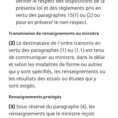
vérifier le respect des dispositions de la
présente loi et des règlements pris en
vertu des paragraphes 15(1) ou (2) ou
pour en prévenir le non-respect.
N
Transmission de renseignements au ministre
o
(2)
Le destinataire de l’ordre transmis en
t
vertu des paragraphes (1) ou (1.1) est tenu
e
m
de communiquer au ministre, dans le délai
a
et selon les modalités de forme ou autres
r
qui y sont spécifiés, les renseignements ou
g
les résultats des essais ou études qui y
i
sont exigés.
n
a
N
Renseignements protégés
l
o
e
(3)
Sous réserve du paragraphe (4), les
t
:
renseignements que le ministre reçoit
e