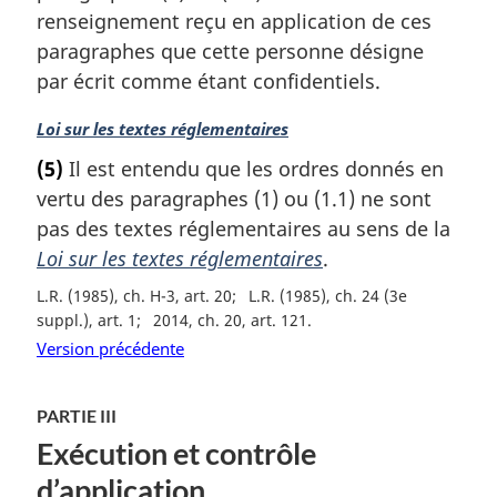
renseignement reçu en application de ces
n
a
paragraphes que cette personne désigne
l
par écrit comme étant confidentiels.
e
:
N
Loi sur les textes réglementaires
o
(5)
Il est entendu que les ordres donnés en
t
vertu des paragraphes (1) ou (1.1) ne sont
e
m
pas des textes réglementaires au sens de la
a
Loi sur les textes réglementaires
.
r
L.R. (1985), ch. H-3, art. 20
L.R. (1985), ch. 24 (3e
g
suppl.), art. 1
2014, ch. 20, art. 121
i
n
Version précédente
a
l
PARTIE III
e
:
Exécution et contrôle
d’application