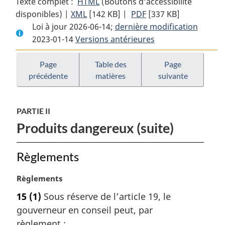
Texte complet :
HTML
Texte
(Boutons d’accessibilité
disponibles) |
XML
Texte
[142 KB]
complet
|
PDF
Texte
[337 KB]
Loi à jour 2026-06-14;
complet
:
dernière modification
complet
2023-01-14
Versions antérieures
:
Loi
:
Loi
sur
Loi
sur
les
sur
Page
Table des
Page
précédente
matières
suivante
les
produits
les
produits
dangereux
produits
dangereux
dangereux
PARTIE II
Produits dangereux (suite)
Règlements
N
Règlements
o
15
(1)
Sous réserve de l’article 19, le
t
gouverneur en conseil peut, par
e
m
règlement :