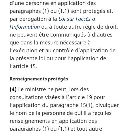
m
d’une personne en application des
a
paragraphes (1) ou (1.1) sont protégés et,
r
par dérogation à la
Loi sur l’accès à
g
l’information
ou à toute autre règle de droit,
i
ne peuvent être communiqués à d’autres
n
a
que dans la mesure nécessaire à
l
l’exécution et au contrôle d’application de
e
la présente loi ou pour l’application de
:
l’article 15.
N
Renseignements protégés
o
(4)
Le ministre ne peut, lors des
t
consultations visées à l’article 19 pour
e
m
l’application du paragraphe 15(1), divulguer
a
le nom de la personne de qui il a reçu les
r
renseignements en application des
g
paragraphes (1) ou (1.1) et tout autre
i