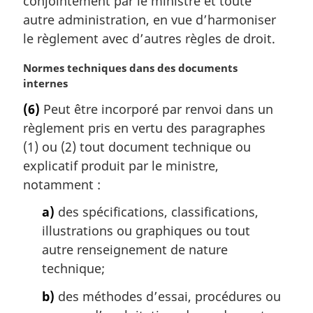
conjointement par le ministre et toute
r
autre administration, en vue d’harmoniser
g
le règlement avec d’autres règles de droit.
i
n
N
Normes techniques dans des documents
a
o
internes
l
t
e
(6)
Peut être incorporé par renvoi dans un
e
:
règlement pris en vertu des paragraphes
m
a
(1) ou (2) tout document technique ou
r
explicatif produit par le ministre,
g
notamment :
i
n
a)
des spécifications, classifications,
a
illustrations ou graphiques ou tout
l
autre renseignement de nature
e
technique;
:
b)
des méthodes d’essai, procédures ou