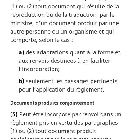
m
(1) ou (2) tout document qui résulte de la
a
reproduction ou de la traduction, par le
r
ministre, d’un document produit par une
g
autre personne ou un organisme et qui
i
comporte, selon le cas :
n
a
a)
des adaptations quant à la forme et
l
aux renvois destinées à en faciliter
e
:
l’incorporation;
b)
seulement les passages pertinents
pour l’application du règlement.
N
Documents produits conjointement
o
(5)
Peut être incorporé par renvoi dans un
t
règlement pris en vertu des paragraphes
e
m
(1) ou (2) tout document produit
a