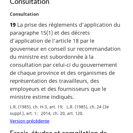
Consultation
N
Consultation
o
19
La prise des règlements d’application du
t
paragraphe 15(1) et des décrets
e
m
d’application de l’article 18 par le
a
gouverneur en conseil sur recommandation
r
du ministre est subordonnée à la
g
consultation par celui-ci du gouvernement
i
de chaque province et des organismes de
n
a
représentation des travailleurs, des
l
employeurs et des fournisseurs que le
e
ministre estime indiqués.
:
L.R. (1985), ch. H-3, art. 19
L.R. (1985), ch. 24 (3e
suppl.), art. 1
2014, ch. 20, art. 120
Version précédente
Essais, études et compilation de