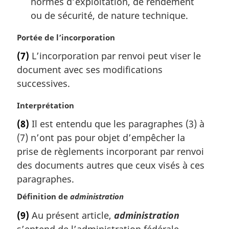
normes d’exploitation, de rendement
ou de sécurité, de nature technique.
N
Portée de l’incorporation
o
(7)
L’incorporation par renvoi peut viser le
t
document avec ses modifications
e
m
successives.
a
r
N
Interprétation
g
o
(8)
Il est entendu que les paragraphes (3) à
i
t
(7) n’ont pas pour objet d’empêcher la
n
e
a
m
prise de règlements incorporant par renvoi
l
a
des documents autres que ceux visés à ces
e
r
paragraphes.
:
g
i
Définition de
administration
n
(9)
Au présent article,
administration
a
s’entend de l’administration fédérale,
l