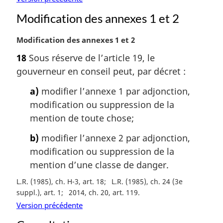
:
Modification des annexes 1 et 2
N
Modification des annexes 1 et 2
o
18
Sous réserve de l’article 19, le
t
gouverneur en conseil peut, par décret :
e
m
a)
modifier l’annexe 1 par adjonction,
a
modification ou suppression de la
r
g
mention de toute chose;
i
b)
modifier l’annexe 2 par adjonction,
n
a
modification ou suppression de la
l
mention d’une classe de danger.
e
L.R. (1985), ch. H-3, art. 18
L.R. (1985), ch. 24 (3e
:
suppl.), art. 1
2014, ch. 20, art. 119
Version précédente