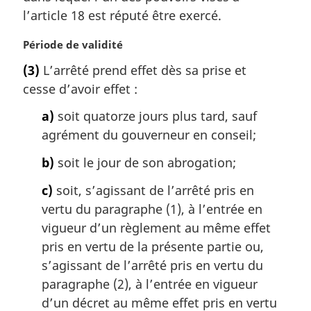
a
l’article 18 est réputé être exercé.
r
g
N
Période de validité
i
o
(3)
L’arrêté prend effet dès sa prise et
n
t
a
cesse d’avoir effet :
e
l
m
a)
soit quatorze jours plus tard, sauf
e
a
:
agrément du gouverneur en conseil;
r
g
b)
soit le jour de son abrogation;
i
n
c)
soit, s’agissant de l’arrêté pris en
a
vertu du paragraphe (1), à l’entrée en
l
vigueur d’un règlement au même effet
e
:
pris en vertu de la présente partie ou,
s’agissant de l’arrêté pris en vertu du
paragraphe (2), à l’entrée en vigueur
d’un décret au même effet pris en vertu