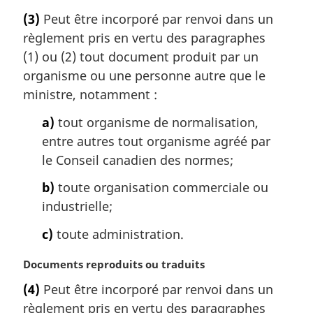
i
o
(3)
Peut être incorporé par renvoi dans un
n
t
a
règlement pris en vertu des paragraphes
e
l
m
(1) ou (2) tout document produit par un
e
a
organisme ou une personne autre que le
:
r
ministre, notamment :
g
i
a)
tout organisme de normalisation,
n
entre autres tout organisme agréé par
a
le Conseil canadien des normes;
l
e
b)
toute organisation commerciale ou
:
industrielle;
c)
toute administration.
N
Documents reproduits ou traduits
o
(4)
Peut être incorporé par renvoi dans un
t
règlement pris en vertu des paragraphes
e