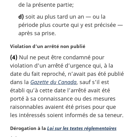
de la présente partie;
d)
soit au plus tard un an — ou la
période plus courte qui y est précisée —
après sa prise.
N
Violation d’un arrêté non publié
o
(4)
Nul ne peut être condamné pour
t
violation d’un arrêté d’urgence qui, à la
e
m
date du fait reproché, n’avait pas été publié
a
dans la
Gazette du Canada
, sauf s’il est
r
établi qu’à cette date l’arrêté avait été
g
porté à sa connaissance ou des mesures
i
raisonnables avaient été prises pour que
n
a
les intéressés soient informés de sa teneur.
l
e
N
Dérogation à la
Loi sur les textes réglementaires
:
o