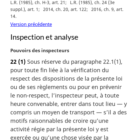
i
L.R. (1985), ch. H-3, art. 21
L.R. (1985), ch. 24 (3e
n
suppl.), art. 1
2014, ch. 20, art. 122
2016, ch. 9, art.
a
14
l
Version précédente
e
Inspection et analyse
:
N
Pouvoirs des inspecteurs
o
22
(1)
Sous réserve du paragraphe 22.1(1),
t
pour toute fin liée à la vérification du
e
m
respect des dispositions de la présente loi
a
ou de ses règlements ou pour en prévenir
r
le non-respect, l’inspecteur peut, à toute
g
heure convenable, entrer dans tout lieu — y
i
compris un moyen de transport — s’il a des
n
a
motifs raisonnables de croire qu’une
l
activité régie par la présente loi y est
e
exercée ou qu’une chose visée par la
: