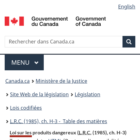
Language
English
Passer
Passer
Passer
au
à
à
selection
contenu
«
la
principal
À
version
propos
HTML
Recherche
R
Rec
de
simplifiée
d
ce
C
Menu
site
MENU
PRINCIPAL
You
Canada.ca
Ministère de la Justice
are
Site Web de la législation
Législation
here:
Lois codifiées
L.R.C.
(1985), ch. H-3 - Table des matières
Loi sur les produits dangereux (
L.R.C.
(1985), ch. H-3)