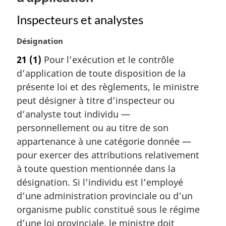
Inspecteurs et analystes
N
Désignation
o
21
(1)
Pour l’exécution et le contrôle
t
d’application de toute disposition de la
e
m
présente loi et des règlements, le ministre
a
peut désigner à titre d’inspecteur ou
r
d’analyste tout individu —
g
personnellement ou au titre de son
i
appartenance à une catégorie donnée —
n
a
pour exercer des attributions relativement
l
à toute question mentionnée dans la
e
désignation. Si l’individu est l’employé
:
d’une administration provinciale ou d’un
organisme public constitué sous le régime
d’une loi provinciale, le ministre doit