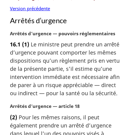
Version précédente
Arrêtés d’urgence
N
Arrêtés d’urgence — pouvoirs réglementaires
o
16.1
(1)
Le ministre peut prendre un arrêté
t
d’urgence pouvant comporter les mêmes
e
m
dispositions qu’un règlement pris en vertu
a
de la présente partie, s’il estime qu’une
r
intervention immédiate est nécessaire afin
g
de parer à un risque appréciable — direct
i
ou indirect — pour la santé ou la sécurité.
n
a
N
Arrêtés d’urgence — article 18
l
o
e
(2)
Pour les mêmes raisons, il peut
t
:
également prendre un arrêté d’urgence
e
m
dans lequel l’un des pouvoirs visés à