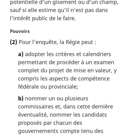
potentielle d’un gisement ou d’un champ,
r
sauf si elle estime qu’il n’est pas dans
g
l’intérêt public de le faire.
i
n
N
Pouvoirs
a
o
l
(2)
Pour l’enquête, la Régie peut :
t
e
e
:
a)
adopter les critères et calendriers
m
permettant de procéder à un examen
a
complet du projet de mise en valeur, y
r
g
compris les aspects de compétence
i
fédérale ou provinciale;
n
a
b)
nommer un ou plusieurs
l
commissaires et, dans cette dernière
e
éventualité, nommer les candidats
:
proposés par chacun des
gouvernements compte tenu des