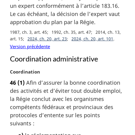
e
un expert conformément à l’article 183.16.
:
Le cas échéant, la décision de l’expert vaut
approbation du plan par la Régie.
1987, ch. 3, art. 45
1992, ch. 35, art. 47
2014, ch. 13,
art. 15
2024, ch. 20, art. 23
2024, ch. 20, art. 101
Version précédente
Coordination administrative
N
Coordination
o
46
(1)
Afin d’assurer la bonne coordination
t
des activités et d’éviter tout double emploi,
e
m
la Régie conclut avec les organismes
a
compétents fédéraux et provinciaux des
r
protocoles d’entente sur les points
g
suivants :
i
n