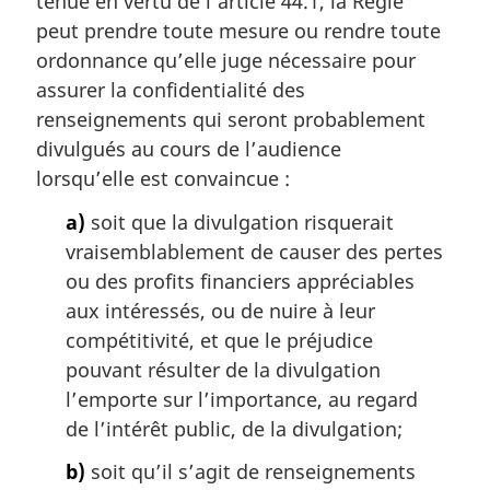
tenue en vertu de l’article 44.1, la Régie
e
:
m
peut prendre toute mesure ou rendre toute
a
ordonnance qu’elle juge nécessaire pour
r
assurer la confidentialité des
g
renseignements qui seront probablement
i
divulgués au cours de l’audience
n
a
lorsqu’elle est convaincue :
l
a)
soit que la divulgation risquerait
e
:
vraisemblablement de causer des pertes
ou des profits financiers appréciables
aux intéressés, ou de nuire à leur
compétitivité, et que le préjudice
pouvant résulter de la divulgation
l’emporte sur l’importance, au regard
de l’intérêt public, de la divulgation;
b)
soit qu’il s’agit de renseignements