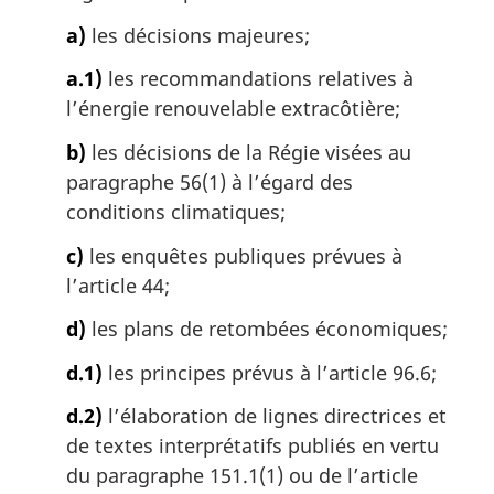
et
sur
et
a
sur
la
sur
a)
les décisions majeures;
r
la
gestion
la
g
a.1)
les recommandations relatives à
gestion
de
gestion
i
l’énergie renouvelable extracôtière;
de
l’énergie
de
n
a
l’énergie
renouvelable
l’énergie
b)
les décisions de la Régie visées au
l
renouvelable
extracôtière
renouvelable
paragraphe 56(1) à l’égard des
e
extracôtière
extracôtière
:
conditions climatiques;
c)
les enquêtes publiques prévues à
l’article 44;
d)
les plans de retombées économiques;
d.1)
les principes prévus à l’article 96.6;
d.2)
l’élaboration de lignes directrices et
de textes interprétatifs publiés en vertu
du paragraphe 151.1(1) ou de l’article