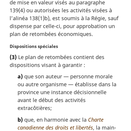
de mise en valeur visés au paragraphe
e
m
139(4) ou autorisées les activités visées à
a
l’alinéa 138(1)b), est soumis à la Régie, sauf
r
dispense par celle-ci, pour approbation un
g
plan de retombées économiques.
i
n
N
Dispositions spéciales
a
o
l
(3)
Le plan de retombées contient des
t
e
dispositions visant à garantir :
e
:
m
a)
que son auteur — personne morale
a
ou autre organisme — établisse dans la
r
g
province une instance décisionnelle
i
avant le début des activités
n
extracôtières;
a
l
b)
que, en harmonie avec la
Charte
e
canadienne des droits et libertés
, la main-
: