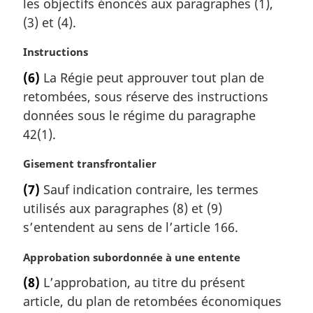
m
les objectifs énoncés aux paragraphes (1),
a
(3) et (4).
r
g
N
Instructions
i
o
(6)
La Régie peut approuver tout plan de
n
t
a
retombées, sous réserve des instructions
e
l
m
données sous le régime du paragraphe
e
a
42(1).
:
r
g
N
Gisement transfrontalier
i
o
(7)
Sauf indication contraire, les termes
n
t
a
utilisés aux paragraphes (8) et (9)
e
l
m
s’entendent au sens de l’article 166.
e
a
:
r
N
Approbation subordonnée à une entente
g
o
(8)
L’approbation, au titre du présent
i
t
article, du plan de retombées économiques
n
e