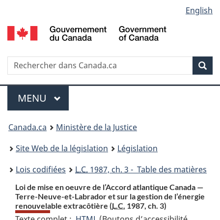
Language
English
Passer
Passer
Passer
au
à
à
selection
contenu
«
la
principal
À
version
propos
HTML
Recherche
R
Rec
de
simplifiée
d
ce
C
Menu
site
MENU
PRINCIPAL
You
Canada.ca
Ministère de la Justice
are
Site Web de la législation
Législation
here:
Lois codifiées
L.C.
1987, ch. 3 - Table des matières
Loi de mise en oeuvre de l’Accord atlantique Canada —
Terre-Neuve-et-Labrador et sur la gestion de l’énergie
renouvelable extracôtière (
L.C.
1987, ch. 3)
Texte complet :
HTML
Texte
(Boutons d’accessibilité