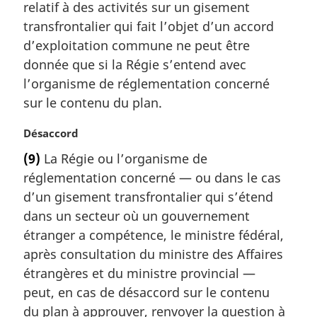
a
m
relatif à des activités sur un gisement
l
a
transfrontalier qui fait l’objet d’un accord
e
r
d’exploitation commune ne peut être
:
g
donnée que si la Régie s’entend avec
i
l’organisme de réglementation concerné
n
a
sur le contenu du plan.
l
e
N
Désaccord
:
o
(9)
La Régie ou l’organisme de
t
réglementation concerné — ou dans le cas
e
m
d’un gisement transfrontalier qui s’étend
a
dans un secteur où un gouvernement
r
étranger a compétence, le ministre fédéral,
g
après consultation du ministre des Affaires
i
étrangères et du ministre provincial —
n
a
peut, en cas de désaccord sur le contenu
l
du plan à approuver, renvoyer la question à