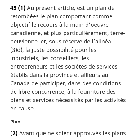
o
45
(1)
Au présent article, est un plan de
t
retombées le plan comportant comme
e
m
objectif le recours à la main-d’oeuvre
a
canadienne, et plus particulièrement, terre-
r
neuvienne, et, sous réserve de l’alinéa
g
(3)d), la juste possibilité pour les
i
industriels, les conseillers, les
n
a
entrepreneurs et les sociétés de services
l
établis dans la province et ailleurs au
e
Canada de participer, dans des conditions
:
de libre concurrence, à la fourniture des
biens et services nécessités par les activités
en cause.
N
Plan
o
(2)
Avant que ne soient approuvés les plans
t