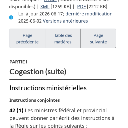
disponibles) |
XML
Texte
[1269 KB]
complet
|
PDF
Texte
[2212 KB]
Loi à jour 2026-06-17;
complet
:
dernière modification
complet
2025-06-02
Versions antérieures
:
Loi
:
Loi
de
Loi
de
mise
de
Page
Table des
Page
précédente
matières
suivante
mise
en
mise
en
oeuvre
en
oeuvre
de
oeuvre
PARTIE I
de
l’Accord
de
Cogestion (suite)
l’Accord
atlantique
l’Accord
atlantique
Canada
atlantique
Canada
—
Canada
Instructions ministérielles
—
Terre-
—
Terre-
Neuve-
Terre-
N
Instructions conjointes
o
Neuve-
et-
Neuve-
42
(1)
Les ministres fédéral et provincial
t
et-
Labrador
et-
peuvent donner par écrit des instructions à
e
Labrador
et
Labrador
m
la Régie sur les points suivants :