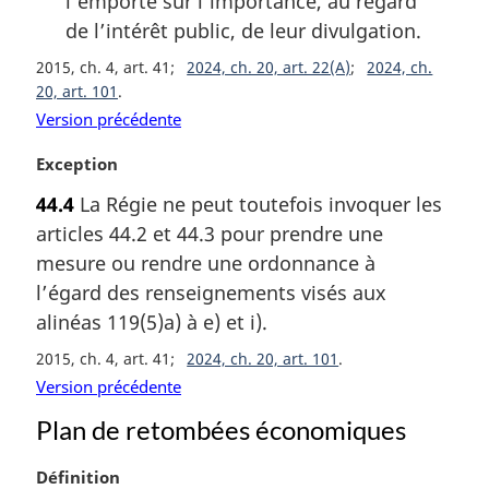
l’emporte sur l’importance, au regard
de l’intérêt public, de leur divulgation.
2015, ch. 4, art. 41
2024, ch. 20, art. 22(A)
2024, ch.
20, art. 101
Version précédente
N
Exception
o
44.4
La Régie ne peut toutefois invoquer les
t
articles 44.2 et 44.3 pour prendre une
e
m
mesure ou rendre une ordonnance à
a
l’égard des renseignements visés aux
r
alinéas 119(5)a) à e) et i).
g
i
2015, ch. 4, art. 41
2024, ch. 20, art. 101
n
Version précédente
a
Plan de retombées économiques
l
e
:
N
Définition