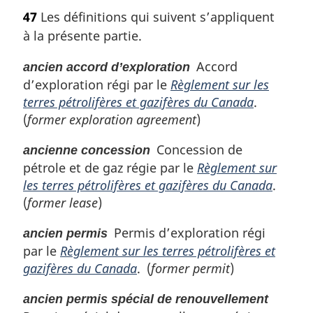
o
47
Les définitions qui suivent s’appliquent
t
à la présente partie.
e
m
Accord
ancien accord d’exploration
a
d’exploration régi par le
Règlement sur les
r
g
terres pétrolifères et gazifères du Canada
.
i
(
former exploration agreement
)
n
a
Concession de
ancienne concession
l
pétrole et de gaz régie par le
Règlement sur
e
les terres pétrolifères et gazifères du Canada
.
:
(
former lease
)
Permis d’exploration régi
ancien permis
par le
Règlement sur les terres pétrolifères et
gazifères du Canada
. (
former permit
)
ancien permis spécial de renouvellement