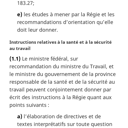
183.27;
e)
les études à mener par la Régie et les
recommandations d’orientation qu’elle
doit leur donner.
N
Instructions relatives à la santé et à la sécurité
o
au travail
t
(1.1)
Le ministre fédéral, sur
e
recommandation du ministre du Travail, et
m
a
le ministre du gouvernement de la province
r
responsable de la santé et de la sécurité au
g
travail peuvent conjointement donner par
i
écrit des instructions à la Régie quant aux
n
points suivants :
a
l
a)
l’élaboration de directives et de
e
textes interprétatifs sur toute question
: