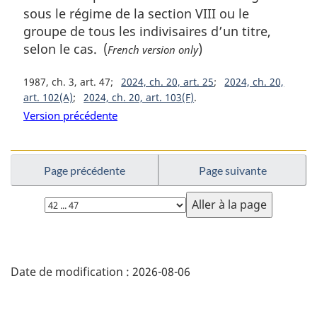
sous le régime de la section VIII ou le
groupe de tous les indivisaires d’un titre,
selon le cas. (
)
French version only
1987, ch. 3, art. 47
2024, ch. 20, art. 25
2024, ch. 20,
art. 102(A)
2024, ch. 20, art. 103(F)
Version précédente
Page précédente
Page suivante
Choisissez
la
page
D
Date de modification :
2026-08-06
é
t