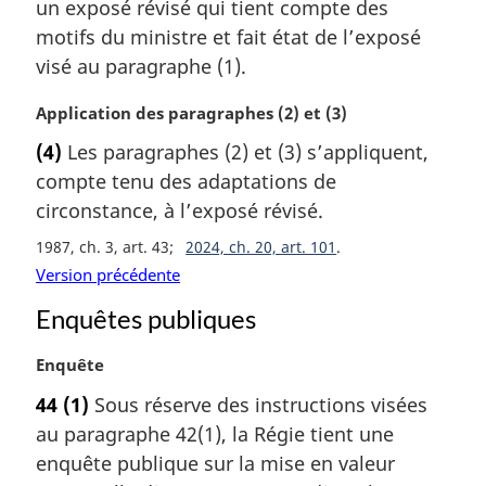
un exposé révisé qui tient compte des
r
motifs du ministre et fait état de l’exposé
g
visé au paragraphe (1).
i
n
N
Application des paragraphes (2) et (3)
a
o
l
(4)
Les paragraphes (2) et (3) s’appliquent,
t
e
compte tenu des adaptations de
e
:
m
circonstance, à l’exposé révisé.
a
1987, ch. 3, art. 43
2024, ch. 20, art. 101
r
Version précédente
g
i
Enquêtes publiques
n
a
N
Enquête
l
o
e
44
(1)
Sous réserve des instructions visées
t
:
au paragraphe 42(1), la Régie tient une
e
m
enquête publique sur la mise en valeur
a