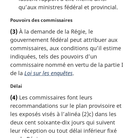
qu’aux ministres fédéral et provincial.
N
Pouvoirs des commissaires
o
(3)
À la demande de la Régie, le
t
gouvernement fédéral peut attribuer aux
e
m
commissaires, aux conditions qu’il estime
a
indiquées, tels des pouvoirs d’un
r
commissaire nommé en vertu de la partie I
g
de la
Loi sur les enquêtes
.
i
n
N
Délai
a
o
l
(4)
Les commissaires font leurs
t
e
recommandations sur le plan provisoire et
e
:
m
les exposés visés à l’alinéa (2)c) dans les
a
deux cent soixante-dix jours qui suivent
r
leur réception ou tout délai inférieur fixé
g