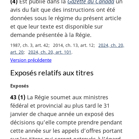
(4)
Est publié dans la
Gazette du Canada
un
i
t
e
avis du fait que des instructions ont été
n
e
:
a
m
données sous le régime du présent article
l
a
et que leur texte est disponible sur
e
r
demande présentée à la Régie.
:
g
i
1987, ch. 3, art. 42
2014, ch. 13, art. 12
2024, ch. 20,
n
art. 20
2024, ch. 20, art. 101
a
Version précédente
l
Exposés relatifs aux titres
e
:
N
Exposés
o
43
(1)
La Régie soumet aux ministres
t
fédéral et provincial au plus tard le 31
e
m
janvier de chaque année un exposé des
a
décisions qu’elle compte prendre pendant
r
cette année sur les appels d’offres portant
g
sur les titres qui seront octroyés à l’égard