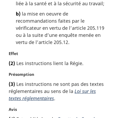
liée à la santé et à la sécurité au travail;
b)
la mise en oeuvre de
recommandations faites par le
vérificateur en vertu de l’article 205.119
ou à la suite d’une enquête menée en
vertu de l’article 205.12.
N
Effet
o
(2)
Les instructions lient la Régie.
t
e
N
Présomption
m
o
a
(3)
Les instructions ne sont pas des textes
t
r
réglementaires au sens de la
Loi sur les
e
g
m
textes réglementaires
.
i
a
n
r
N
Avis
a
g
o
l