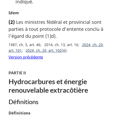
indiqué.
N
Idem
o
(2)
Les ministres fédéral et provincial sont
t
parties à tout protocole d’entente conclu à
e
m
l’égard du point (1)d).
a
1987, ch. 3, art. 46
2014, ch. 13, art. 16
2024, ch. 20,
r
art. 101
2024, ch. 20, art. 102(A)
g
Version précédente
i
n
a
PARTIE II
l
Hydrocarbures et énergie
e
:
renouvelable extracôtière
Définitions
N
Définitions