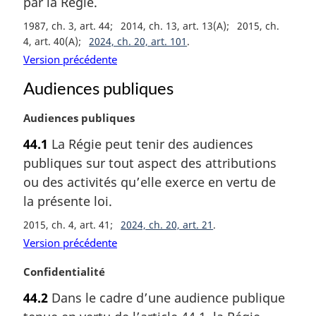
par la Régie.
i
n
1987, ch. 3, art. 44
2014, ch. 13, art. 13(A)
2015, ch.
a
4, art. 40(A)
2024, ch. 20, art. 101
l
Version précédente
e
:
Audiences publiques
N
Audiences publiques
o
44.1
La Régie peut tenir des audiences
t
publiques sur tout aspect des attributions
e
m
ou des activités qu’elle exerce en vertu de
a
la présente loi.
r
2015, ch. 4, art. 41
2024, ch. 20, art. 21
g
i
Version précédente
n
N
Confidentialité
a
o
l
44.2
Dans le cadre d’une audience publique
t
e