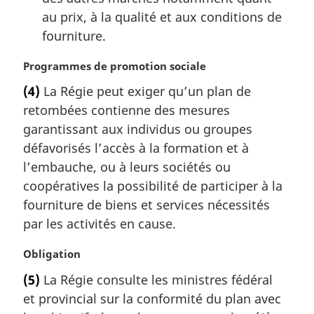
au prix, à la qualité et aux conditions de
fourniture.
N
Programmes de promotion sociale
o
(4)
La Régie peut exiger qu’un plan de
t
retombées contienne des mesures
e
m
garantissant aux individus ou groupes
a
défavorisés l’accès à la formation et à
r
l’embauche, ou à leurs sociétés ou
g
coopératives la possibilité de participer à la
i
fourniture de biens et services nécessités
n
a
par les activités en cause.
l
e
N
Obligation
:
o
(5)
La Régie consulte les ministres fédéral
t
et provincial sur la conformité du plan avec
e