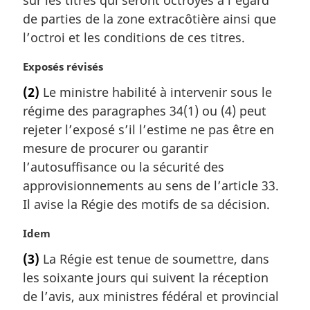
i
de parties de la zone extracôtière ainsi que
n
a
l’octroi et les conditions de ces titres.
l
e
N
Exposés révisés
:
o
(2)
Le ministre habilité à intervenir sous le
t
régime des paragraphes 34(1) ou (4) peut
e
m
rejeter l’exposé s’il l’estime ne pas être en
a
mesure de procurer ou garantir
r
l’autosuffisance ou la sécurité des
g
approvisionnements au sens de l’article 33.
i
Il avise la Régie des motifs de sa décision.
n
a
N
Idem
l
o
e
(3)
La Régie est tenue de soumettre, dans
t
:
les soixante jours qui suivent la réception
e
m
de l’avis, aux ministres fédéral et provincial
a