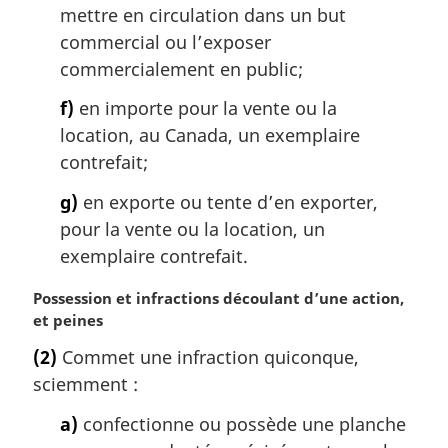
mettre en circulation dans un but
commercial ou l’exposer
commercialement en public;
f)
en importe pour la vente ou la
location, au Canada, un exemplaire
contrefait;
g)
en exporte ou tente d’en exporter,
pour la vente ou la location, un
exemplaire contrefait.
N
Possession et infractions découlant d’une action,
o
et peines
t
(2)
Commet une infraction quiconque,
e
sciemment :
m
a
a)
confectionne ou possède une planche
r