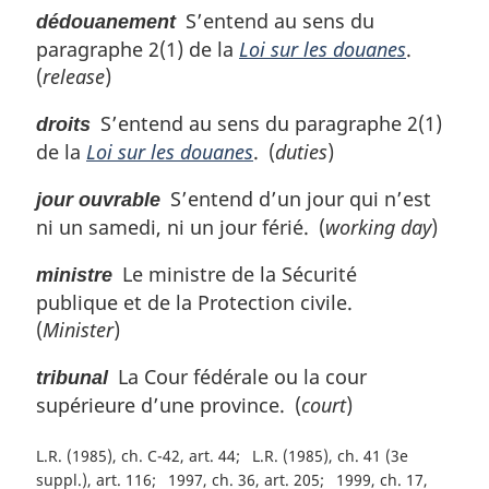
n
S’entend au sens du
dédouanement
a
paragraphe 2(1) de la
Loi sur les douanes
.
l
(
release
)
e
:
S’entend au sens du paragraphe 2(1)
droits
de la
Loi sur les douanes
. (
duties
)
S’entend d’un jour qui n’est
jour ouvrable
ni un samedi, ni un jour férié. (
working day
)
Le ministre de la Sécurité
ministre
publique et de la Protection civile.
(
Minister
)
La Cour fédérale ou la cour
tribunal
supérieure d’une province. (
court
)
L.R. (1985), ch. C-42, art. 44
L.R. (1985), ch. 41 (3e
suppl.), art. 116
1997, ch. 36, art. 205
1999, ch. 17,