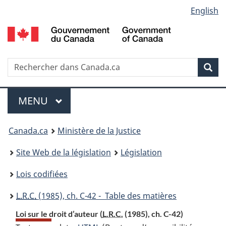
Language
English
Passer
Passer
Passer
au
à
à
selection
contenu
«
la
principal
À
version
propos
HTML
Recherche
R
Rec
de
simplifiée
d
ce
C
Menu
site
MENU
PRINCIPAL
You
Canada.ca
Ministère de la Justice
are
Site Web de la législation
Législation
here:
Lois codifiées
L.R.C.
(1985), ch. C-42 - Table des matières
Loi sur le droit d’auteur (
L.R.C.
(1985), ch. C-42)