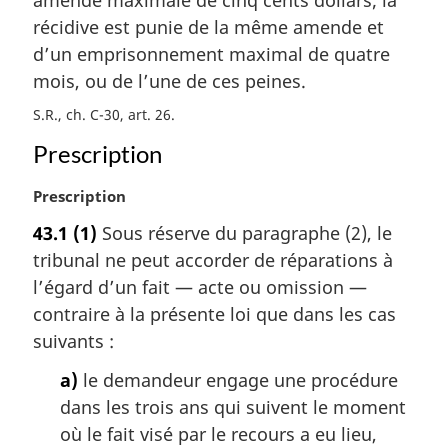
amende maximale de cinq cents dollars; la
récidive est punie de la même amende et
d’un emprisonnement maximal de quatre
mois, ou de l’une de ces peines.
S.R., ch. C-30, art. 26
Prescription
N
Prescription
o
43.1
(1)
Sous réserve du paragraphe (2), le
t
tribunal ne peut accorder de réparations à
e
m
l’égard d’un fait — acte ou omission —
a
contraire à la présente loi que dans les cas
r
suivants :
g
i
a)
le demandeur engage une procédure
n
dans les trois ans qui suivent le moment
a
où le fait visé par le recours a eu lieu,
l