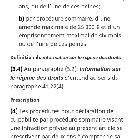
n
ans, ou de l’une de ces peines;
a
l
b)
par procédure sommaire, d’une
e
amende maximale de 25 000 $ et d’un
:
emprisonnement maximal de six mois,
ou de l’une de ces peines.
N
Définition de
information sur le régime des droits
o
(3.4)
Au paragraphe (3.2),
information sur
t
s’entend au sens du
e
le régime des droits
m
paragraphe 41.22(4).
a
r
N
Prescription
g
o
(4)
Les procédures pour déclaration de
i
t
culpabilité par procédure sommaire visant
n
e
a
m
une infraction prévue au présent article se
l
a
prescrivent par deux ans à compter de sa
e