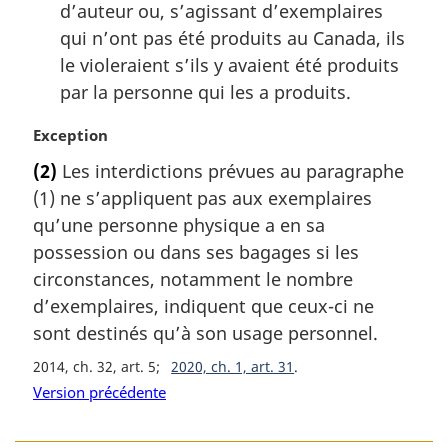
d’auteur ou, s’agissant d’exemplaires
:
qui n’ont pas été produits au Canada, ils
le violeraient s’ils y avaient été produits
par la personne qui les a produits.
N
Exception
o
(2)
Les interdictions prévues au paragraphe
t
(1) ne s’appliquent pas aux exemplaires
e
m
qu’une personne physique a en sa
a
possession ou dans ses bagages si les
r
circonstances, notamment le nombre
g
d’exemplaires, indiquent que ceux-ci ne
i
sont destinés qu’à son usage personnel.
n
a
2014, ch. 32, art. 5
2020, ch. 1, art. 31
l
Version précédente
e
: