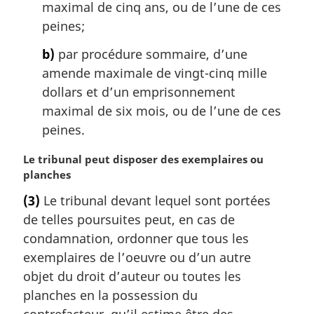
maximal de cinq ans, ou de l’une de ces
a
peines;
l
e
b)
par procédure sommaire, d’une
:
amende maximale de vingt-cinq mille
dollars et d’un emprisonnement
maximal de six mois, ou de l’une de ces
peines.
N
Le tribunal peut disposer des exemplaires ou
o
planches
t
(3)
Le tribunal devant lequel sont portées
e
de telles poursuites peut, en cas de
m
a
condamnation, ordonner que tous les
r
exemplaires de l’oeuvre ou d’un autre
g
objet du droit d’auteur ou toutes les
i
planches en la possession du
n
contrefacteur, qu’il estime être des
a