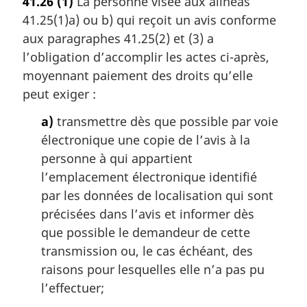
41.26
(1)
La personne visée aux alinéas
t
41.25(1)a) ou b) qui reçoit un avis conforme
e
m
aux paragraphes 41.25(2) et (3) a
a
l’obligation d’accomplir les actes ci-après,
r
moyennant paiement des droits qu’elle
g
peut exiger :
i
n
a)
transmettre dès que possible par voie
a
électronique une copie de l’avis à la
l
personne à qui appartient
e
:
l’emplacement électronique identifié
par les données de localisation qui sont
précisées dans l’avis et informer dès
que possible le demandeur de cette
transmission ou, le cas échéant, des
raisons pour lesquelles elle n’a pas pu
l’effectuer;