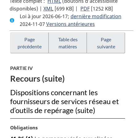
Texte complet :
HTML
Texte
(Boutons d’accessibilité
disponibles) |
XML
Texte
[699 KB]
complet
|
PDF
Texte
[1252 KB]
Loi à jour 2026-06-17;
complet
:
dernière modification
complet
2024-11-07
Versions antérieures
:
Loi
:
Loi
sur
Loi
sur
le
sur
Page
Table des
Page
précédente
matières
suivante
le
droit
le
droit
d’auteur
droit
d’auteur
d’auteur
PARTIE IV
Recours (suite)
Dispositions concernant les
fournisseurs de services réseau et
d’outils de repérage (suite)
N
Obligations
o