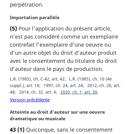
r
perpétration.
:
g
i
N
Importation parallèle
n
o
a
(5)
Pour l’application du présent article,
t
l
n’est pas considéré comme un exemplaire
e
e
m
contrefait l’exemplaire d’une oeuvre ou
:
a
d’un autre objet du droit d’auteur produit
r
avec le consentement du titulaire du droit
g
d’auteur dans le pays de production.
i
n
L.R. (1985), ch. C-42, art. 42
L.R. (1985), ch. 10 (4e
a
suppl.), art. 10
1997, ch. 24, art. 24
2012, ch. 20, art.
l
48
2014, ch. 32, art. 4
2020, ch. 1, art. 30
e
Version précédente
:
N
Atteinte au droit d’auteur sur une oeuvre
o
dramatique ou musicale
t
43
(1)
Quiconque, sans le consentement
e