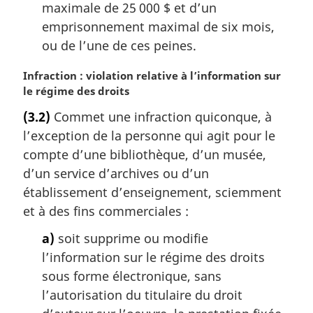
maximale de 25 000 $ et d’un
emprisonnement maximal de six mois,
ou de l’une de ces peines.
N
Infraction : violation relative à l’information sur
o
le régime des droits
t
(3.2)
Commet une infraction quiconque, à
e
l’exception de la personne qui agit pour le
m
a
compte d’une bibliothèque, d’un musée,
r
d’un service d’archives ou d’un
g
établissement d’enseignement, sciemment
i
et à des fins commerciales :
n
a
a)
soit supprime ou modifie
l
l’information sur le régime des droits
e
sous forme électronique, sans
:
l’autorisation du titulaire du droit