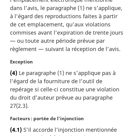
i
dans l’avis, le paragraphe (1) ne s’applique,
n
a
à l’égard des reproductions faites à partir
l
de cet emplacement, qu’aux violations
e
commises avant l’expiration de trente jours
:
— ou toute autre période prévue par
règlement — suivant la réception de l’avis.
N
Exception
o
(4)
Le paragraphe (1) ne s’applique pas à
t
l’égard de la fourniture de l’outil de
e
m
repérage si celle-ci constitue une violation
a
du droit d’auteur prévue au paragraphe
r
27(2.3).
g
i
N
Facteurs : portée de l’injonction
n
o
a
(4.1)
S’il accorde l’injonction mentionnée
t
l