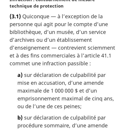
o
technique de protection
e
t
:
(3.1)
Quiconque — à l’exception de la
e
personne qui agit pour le compte d’une
m
a
bibliothèque, d’un musée, d’un service
r
d’archives ou d’un établissement
g
d’enseignement — contrevient sciemment
i
et à des fins commerciales à l’article 41.1
n
commet une infraction passible :
a
l
a)
sur déclaration de culpabilité par
e
mise en accusation, d’une amende
:
maximale de 1 000 000 $ et d’un
emprisonnement maximal de cinq ans,
ou de l’une de ces peines;
b)
sur déclaration de culpabilité par
procédure sommaire, d’une amende