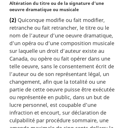
N
Altération du titre ou de la signature d’une
o
oeuvre dramatique ou musicale
t
(2)
Quiconque modifie ou fait modifier,
e
retranche ou fait retrancher, le titre ou le
m
a
nom de l’auteur d’une oeuvre dramatique,
r
d’un opéra ou d’une composition musicale
g
sur laquelle un droit d’auteur existe au
i
Canada, ou opère ou fait opérer dans une
n
telle oeuvre, sans le consentement écrit de
a
l
l’auteur ou de son représentant légal, un
e
changement, afin que la totalité ou une
:
partie de cette oeuvre puisse être exécutée
ou représentée en public, dans un but de
lucre personnel, est coupable d’une
infraction et encourt, sur déclaration de
culpabilité par procédure sommaire, une