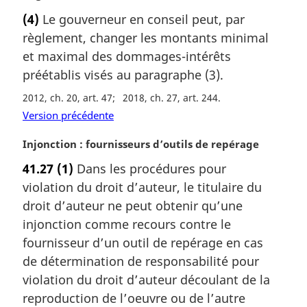
o
(4)
Le gouverneur en conseil peut, par
t
règlement, changer les montants minimal
e
m
et maximal des dommages-intérêts
a
préétablis visés au paragraphe (3).
r
2012, ch. 20, art. 47
2018, ch. 27, art. 244
g
i
Version précédente
n
N
Injonction : fournisseurs d’outils de repérage
a
o
l
41.27
(1)
Dans les procédures pour
t
e
violation du droit d’auteur, le titulaire du
e
:
m
droit d’auteur ne peut obtenir qu’une
a
injonction comme recours contre le
r
fournisseur d’un outil de repérage en cas
g
de détermination de responsabilité pour
i
violation du droit d’auteur découlant de la
n
a
reproduction de l’oeuvre ou de l’autre