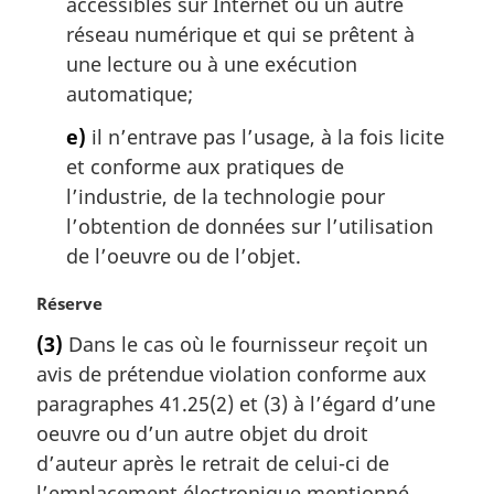
accessibles sur Internet ou un autre
réseau numérique et qui se prêtent à
une lecture ou à une exécution
automatique;
e)
il n’entrave pas l’usage, à la fois licite
et conforme aux pratiques de
l’industrie, de la technologie pour
l’obtention de données sur l’utilisation
de l’oeuvre ou de l’objet.
N
Réserve
o
(3)
Dans le cas où le fournisseur reçoit un
t
avis de prétendue violation conforme aux
e
m
paragraphes 41.25(2) et (3) à l’égard d’une
a
oeuvre ou d’un autre objet du droit
r
d’auteur après le retrait de celui-ci de
g
l’emplacement électronique mentionné