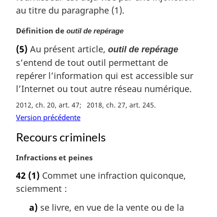
a
au titre du paragraphe (1).
r
g
N
Définition de
outil de repérage
i
o
(5)
Au présent article,
n
outil de repérage
t
a
s’entend de tout outil permettant de
e
l
m
repérer l’information qui est accessible sur
e
a
l’Internet ou tout autre réseau numérique.
:
r
2012, ch. 20, art. 47
2018, ch. 27, art. 245
g
i
Version précédente
n
Recours criminels
a
l
N
Infractions et peines
e
o
:
42
(1)
Commet une infraction quiconque,
t
sciemment :
e
m
a)
se livre, en vue de la vente ou de la
a