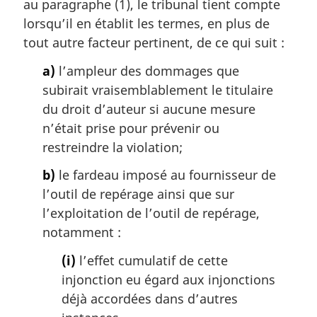
au paragraphe (1), le tribunal tient compte
e
e
m
lorsqu’il en établit les termes, en plus de
:
a
tout autre facteur pertinent, de ce qui suit :
r
g
a)
l’ampleur des dommages que
i
subirait vraisemblablement le titulaire
n
du droit d’auteur si aucune mesure
a
n’était prise pour prévenir ou
l
restreindre la violation;
e
:
b)
le fardeau imposé au fournisseur de
l’outil de repérage ainsi que sur
l’exploitation de l’outil de repérage,
notamment :
(i)
l’effet cumulatif de cette
injonction eu égard aux injonctions
déjà accordées dans d’autres