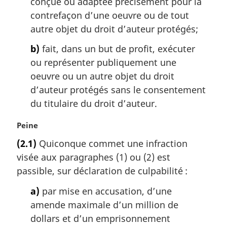
conçue ou adaptée précisément pour la
g
i
contrefaçon d’une oeuvre ou de tout
n
autre objet du droit d’auteur protégés;
a
l
b)
fait, dans un but de profit, exécuter
e
ou représenter publiquement une
:
oeuvre ou un autre objet du droit
d’auteur protégés sans le consentement
du titulaire du droit d’auteur.
N
Peine
o
(2.1)
Quiconque commet une infraction
t
visée aux paragraphes (1) ou (2) est
e
m
passible, sur déclaration de culpabilité :
a
a)
par mise en accusation, d’une
r
g
amende maximale d’un million de
i
dollars et d’un emprisonnement
n