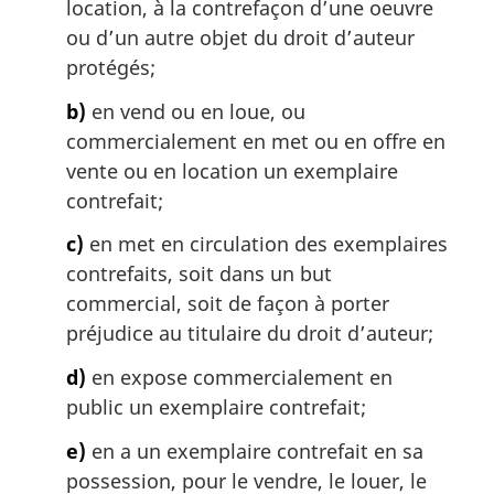
location, à la contrefaçon d’une oeuvre
r
g
ou d’un autre objet du droit d’auteur
i
protégés;
n
a
b)
en vend ou en loue, ou
l
commercialement en met ou en offre en
e
vente ou en location un exemplaire
:
contrefait;
c)
en met en circulation des exemplaires
contrefaits, soit dans un but
commercial, soit de façon à porter
préjudice au titulaire du droit d’auteur;
d)
en expose commercialement en
public un exemplaire contrefait;
e)
en a un exemplaire contrefait en sa
possession, pour le vendre, le louer, le