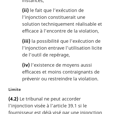
instances,
(ii)
le fait que l’exécution de
l’injonction constituerait une
solution techniquement réalisable et
efficace à l’encontre de la violation,
(iii)
la possibilité que l’exécution de
l’injonction entrave l’utilisation licite
de l’outil de repérage,
(iv)
l’existence de moyens aussi
efficaces et moins contraignants de
prévenir ou restreindre la violation.
N
Limite
o
(4.2)
Le tribunal ne peut accorder
t
l’injonction visée à l’article 39.1 si le
e
m
fournisseur est déjà visé par une injonction