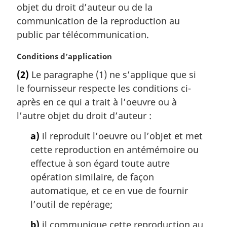
l
objet du droit d’auteur ou de la
e
communication de la reproduction au
:
public par télécommunication.
N
Conditions d’application
o
(2)
Le paragraphe (1) ne s’applique que si
t
le fournisseur respecte les conditions ci-
e
m
après en ce qui a trait à l’oeuvre ou à
a
l’autre objet du droit d’auteur :
r
g
a)
il reproduit l’oeuvre ou l’objet et met
i
cette reproduction en antémémoire ou
n
effectue à son égard toute autre
a
opération similaire, de façon
l
automatique, et ce en vue de fournir
e
:
l’outil de repérage;
b)
il communique cette reproduction au