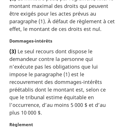
t
montant maximal des droits qui peuvent
e
m
être exigés pour les actes prévus au
a
paragraphe (1). À défaut de règlement à cet
r
effet, le montant de ces droits est nul.
g
i
N
Dommages-intérêts
n
o
a
(3)
Le seul recours dont dispose le
t
l
demandeur contre la personne qui
e
e
m
n’exécute pas les obligations que lui
:
a
impose le paragraphe (1) est le
r
recouvrement des dommages-intérêts
g
préétablis dont le montant est, selon ce
i
que le tribunal estime équitable en
n
a
l’occurrence, d’au moins 5 000 $ et d’au
l
plus 10 000 $.
e
:
N
Règlement