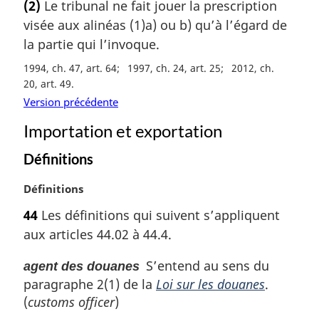
(2)
Le tribunal ne fait jouer la prescription
t
visée aux alinéas (1)a) ou b) qu’à l’égard de
e
m
la partie qui l’invoque.
a
1994, ch. 47, art. 64
1997, ch. 24, art. 25
2012, ch.
r
20, art. 49
g
Version précédente
i
n
Importation et exportation
a
l
Définitions
e
:
N
Définitions
o
44
Les définitions qui suivent s’appliquent
t
aux articles 44.02 à 44.4.
e
m
S’entend au sens du
agent des douanes
a
paragraphe 2(1) de la
Loi sur les douanes
.
r
g
(
customs officer
)
i