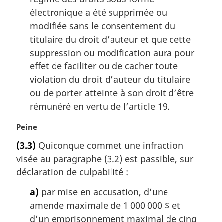
électronique a été supprimée ou
modifiée sans le consentement du
titulaire du droit d’auteur et que cette
suppression ou modification aura pour
effet de faciliter ou de cacher toute
violation du droit d’auteur du titulaire
ou de porter atteinte à son droit d’être
rémunéré en vertu de l’article 19.
N
Peine
o
(3.3)
Quiconque commet une infraction
t
visée au paragraphe (3.2) est passible, sur
e
m
déclaration de culpabilité :
a
a)
par mise en accusation, d’une
r
g
amende maximale de 1 000 000 $ et
i
d’un emprisonnement maximal de cinq