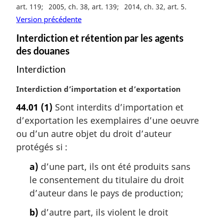
art. 119
2005, ch. 38, art. 139
2014, ch. 32, art. 5
Version précédente
Interdiction et rétention par les agents
des douanes
Interdiction
N
Interdiction d’importation et d’exportation
o
44.01
(1)
Sont interdits d’importation et
t
d’exportation les exemplaires d’une oeuvre
e
m
ou d’un autre objet du droit d’auteur
a
protégés si :
r
g
a)
d’une part, ils ont été produits sans
i
le consentement du titulaire du droit
n
d’auteur dans le pays de production;
a
l
b)
d’autre part, ils violent le droit
e