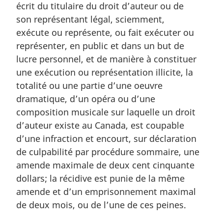
écrit du titulaire du droit d’auteur ou de
m
a
son représentant légal, sciemment,
r
exécute ou représente, ou fait exécuter ou
g
représenter, en public et dans un but de
i
lucre personnel, et de manière à constituer
n
une exécution ou représentation illicite, la
a
l
totalité ou une partie d’une oeuvre
e
dramatique, d’un opéra ou d’une
:
composition musicale sur laquelle un droit
d’auteur existe au Canada, est coupable
d’une infraction et encourt, sur déclaration
de culpabilité par procédure sommaire, une
amende maximale de deux cent cinquante
dollars; la récidive est punie de la même
amende et d’un emprisonnement maximal
de deux mois, ou de l’une de ces peines.