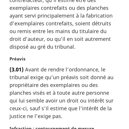
l
exemplaires contrefaits ou des planches
e
ayant servi principalement à la fabrication
:
d’exemplaires contrefaits, soient détruits
ou remis entre les mains du titulaire du
droit d’auteur, ou qu’il en soit autrement
disposé au gré du tribunal.
N
Préavis
o
(3.01)
Avant de rendre l’ordonnance, le
t
tribunal exige qu’un préavis soit donné au
e
m
propriétaire des exemplaires ou des
a
planches visés et à toute autre personne
r
qui lui semble avoir un droit ou intérêt sur
g
ceux-ci, sauf s’il estime que l’intérêt de la
i
justice ne l’exige pas.
n
a
N
Infraction : contournement de mesure
l