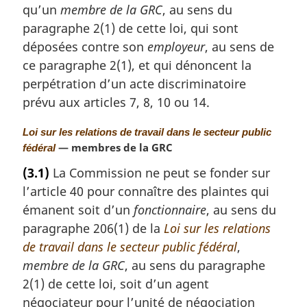
qu’un
membre de la GRC
, au sens du
n
a
paragraphe 2(1) de cette loi, qui sont
l
déposées contre son
employeur
, au sens de
e
ce paragraphe 2(1), et qui dénoncent la
:
perpétration d’un acte discriminatoire
prévu aux articles 7, 8, 10 ou 14.
N
Loi sur les relations de travail dans le secteur public
o
— membres de la GRC
fédéral
t
(3.1)
La Commission ne peut se fonder sur
e
l’article 40 pour connaître des plaintes qui
m
a
émanent soit d’un
fonctionnaire
, au sens du
r
paragraphe 206(1) de la
Loi sur les relations
g
de travail dans le secteur public fédéral
,
i
membre de la GRC
, au sens du paragraphe
n
a
2(1) de cette loi, soit d’un agent
l
négociateur pour l’unité de négociation