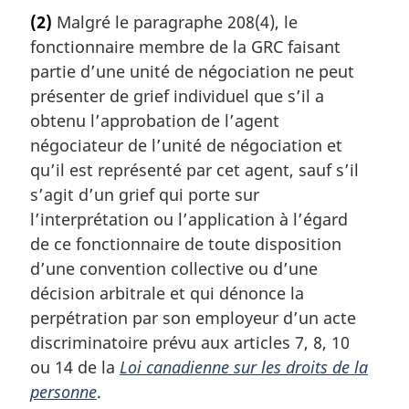
:
o
(2)
Malgré le paragraphe 208(4), le
t
fonctionnaire membre de la GRC faisant
e
m
partie d’une unité de négociation ne peut
a
présenter de grief individuel que s’il a
r
obtenu l’approbation de l’agent
g
négociateur de l’unité de négociation et
i
qu’il est représenté par cet agent, sauf s’il
n
a
s’agit d’un grief qui porte sur
l
l’interprétation ou l’application à l’égard
e
de ce fonctionnaire de toute disposition
:
d’une convention collective ou d’une
décision arbitrale et qui dénonce la
perpétration par son employeur d’un acte
discriminatoire prévu aux articles 7, 8, 10
ou 14 de la
Loi canadienne sur les droits de la
personne
.