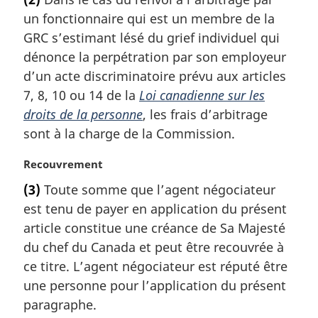
t
un fonctionnaire qui est un membre de la
e
m
GRC s’estimant lésé du grief individuel qui
a
dénonce la perpétration par son employeur
r
d’un acte discriminatoire prévu aux articles
g
7, 8, 10 ou 14 de la
Loi canadienne sur les
i
droits de la personne
, les frais d’arbitrage
n
a
sont à la charge de la Commission.
l
e
N
Recouvrement
:
o
(3)
Toute somme que l’agent négociateur
t
est tenu de payer en application du présent
e
m
article constitue une créance de Sa Majesté
a
du chef du Canada et peut être recouvrée à
r
ce titre. L’agent négociateur est réputé être
g
une personne pour l’application du présent
i
paragraphe.
n