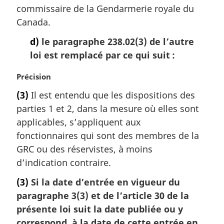
m
commissaire de la Gendarmerie royale du
a
Canada.
r
g
d)
le paragraphe 238.02(3) de l’autre
i
loi est remplacé par ce qui suit :
n
a
N
Précision
l
o
(3)
Il est entendu que les dispositions des
e
t
:
parties 1 et 2, dans la mesure où elles sont
e
m
applicables, s’appliquent aux
a
fonctionnaires qui sont des membres de la
r
GRC ou des réservistes, à moins
g
d’indication contraire.
i
n
(3)
Si la date d’entrée en vigueur du
a
paragraphe 3(3) et de l’article 30 de la
l
présente loi suit la date publiée ou y
e
:
correspond, à la date de cette entrée en