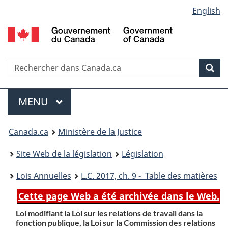
Language
English
Passer
Passer
Passer
au
à
à
selection
contenu
«
la
principal
À
version
propos
HTML
Recherche
R
Rec
de
simplifiée
d
ce
C
Menu
site
MENU
PRINCIPAL
You
Canada.ca
Ministère de la Justice
are
Site Web de la législation
Législation
here:
Lois Annuelles
L.C.
2017, ch. 9 - Table des matières
Cette page Web a été archivée dans le Web.
Loi modifiant la Loi sur les relations de travail dans la
fonction publique, la Loi sur la Commission des relations