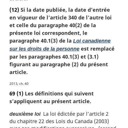
(12)
Si la date publiée, la date d’entrée
en vigueur de l’article 340 de l’autre loi
et celle du paragraphe 40(2) de la
présente loi correspondent, le
paragraphe 40.1(3) de la
Loi canadienne
est remplacé
sur les droits de la personne
par les paragraphes 40.1(3) et (3.1)
figurant au paragraphe (2) du présent
article.
N
2013, ch. 40
o
69
(1)
Les définitions qui suivent
t
s’appliquent au présent article.
e
m
La loi édictée par l’article 2
deuxième loi
a
du chapitre 22 des Lois du Canada (2003)
r