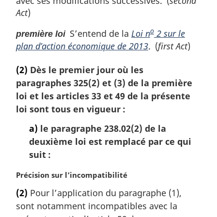
avec ses modifications successives. (
second
g
i
Act
)
n
o
a
S’entend de la
Loi n
2 sur le
première loi
l
plan d’action économique de 2013
. (
first Act
)
e
:
(2)
Dès le premier jour où les
paragraphes 325(2) et (3) de la première
loi et les articles 33 et 49 de la présente
loi sont tous en vigueur :
a)
le paragraphe 238.02(2) de la
deuxième loi est remplacé par ce qui
suit :
N
Précision sur l’incompatibilité
o
(2)
Pour l’application du paragraphe (1),
t
sont notamment incompatibles avec la
e