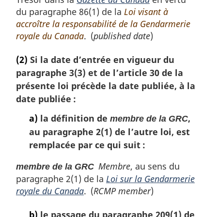
l
du paragraphe 86(1) de la
Loi visant à
e
accroître la responsabilité de la Gendarmerie
:
royale du Canada
. (
published date
)
(2)
Si la date d’entrée en vigueur du
paragraphe 3(3) et de l’article 30 de la
présente loi précède la date publiée, à la
date publiée :
a)
la définition de
,
membre de la GRC
au paragraphe 2(1) de l’autre loi, est
remplacée par ce qui suit :
Membre
, au sens du
membre de la GRC
paragraphe 2(1) de la
Loi sur la Gendarmerie
royale du Canada
. (
RCMP member
)
b)
le passage du paragraphe 209(1) de