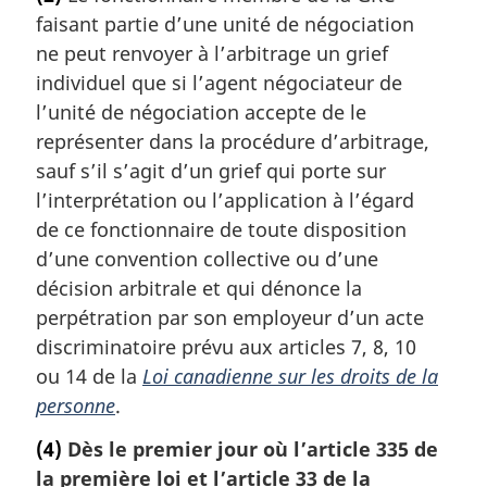
t
faisant partie d’une unité de négociation
e
m
ne peut renvoyer à l’arbitrage un grief
a
individuel que si l’agent négociateur de
r
l’unité de négociation accepte de le
g
représenter dans la procédure d’arbitrage,
i
sauf s’il s’agit d’un grief qui porte sur
n
a
l’interprétation ou l’application à l’égard
l
de ce fonctionnaire de toute disposition
e
d’une convention collective ou d’une
:
décision arbitrale et qui dénonce la
perpétration par son employeur d’un acte
discriminatoire prévu aux articles 7, 8, 10
ou 14 de la
Loi canadienne sur les droits de la
personne
.
(4)
Dès le premier jour où l’article 335 de
la première loi et l’article 33 de la