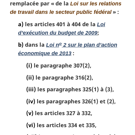
fonction
publique,
r
remplacée par « de la
Loi sur les relations
g
publique,
la
» :
de travail dans le secteur public fédéral
i
la
Loi
n
Loi
sur
a)
les articles 401 à 404 de la
Loi
a
sur
la
;
d’exécution du budget de 2009
l
la
Commission
e
b)
dans la
o
Loi n
2 sur le plan d’action
Commission
des
:
:
des
relations
économique de 2013
relations
de
(i)
le paragraphe 307(2),
de
travail
travail
et
(ii)
le paragraphe 316(2),
et
de
(iii)
les paragraphes 325(1) à (3),
de
l’emploi
l’emploi
dans
(iv)
les paragraphes 326(1) et (2),
dans
la
(v)
les articles 327 à 332,
la
fonction
fonction
publique
(vi)
les articles 334 et 335,
publique
et