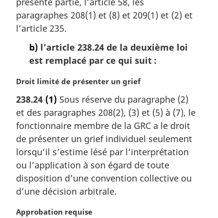
m
présente partie, l’article 58, les
a
paragraphes 208(1) et (8) et 209(1) et (2) et
r
l’article 235.
g
i
b)
l’article 238.24 de la deuxième loi
n
est remplacé par ce qui suit :
a
l
N
Droit limité de présenter un grief
e
o
:
238.24
(1)
Sous réserve du paragraphe (2)
t
et des paragraphes 208(2), (3) et (5) à (7), le
e
m
fonctionnaire membre de la GRC a le droit
a
de présenter un grief individuel seulement
r
lorsqu’il s’estime lésé par l’interprétation
g
ou l’application à son égard de toute
i
disposition d’une convention collective ou
n
a
d’une décision arbitrale.
l
e
N
Approbation requise