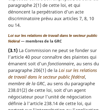
e
paragraphe 2(1) de cette loi, et qui
:
dénoncent la perpétration d’un acte
discriminatoire prévu aux articles 7, 8, 10
ou 14.
N
Loi sur les relations de travail dans le secteur public
o
— membres de la GRC
fédéral
t
(3.1)
La Commission ne peut se fonder sur
e
l’article 40 pour connaître des plaintes qui
m
a
émanent soit d’un
fonctionnaire
, au sens du
r
paragraphe 206(1) de la
Loi sur les relations
g
de travail dans le secteur public fédéral
,
i
membre de la GRC
, au sens du paragraphe
n
a
238.01(2) de cette loi, soit d’un agent
l
négociateur pour l’unité de négociation
e
définie à l’article 238.14 de cette loi, qui
:
portent sur l’interprétation ou l’application