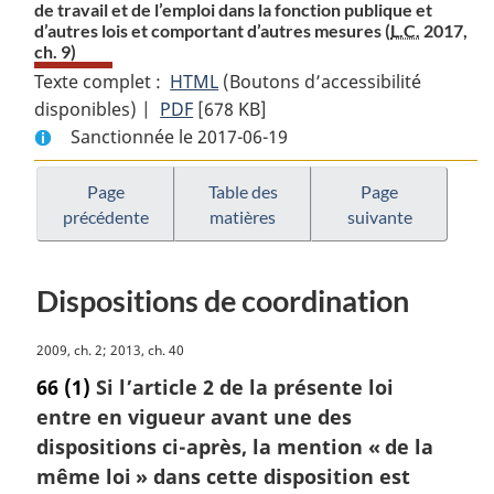
de travail et de l’emploi dans la fonction publique et
d’autres lois et comportant d’autres mesures (
L.C.
2017,
ch. 9)
Texte complet :
HTML
Texte
(Boutons d’accessibilité
disponibles) |
PDF
Texte
[678 KB]
complet
Sanctionnée le 2017-06-19
complet
:
:
Loi
Loi
modifiant
Page
Table des
Page
précédente
matières
suivante
modifiant
la
la
Loi
Loi
sur
Dispositions de coordination
sur
les
les
relations
N
2009, ch. 2; 2013, ch. 40
relations
de
o
de
travail
66
(1)
Si l’article 2 de la présente loi
t
travail
dans
entre en vigueur avant une des
e
dans
la
dispositions ci-après, la mention « de la
m
la
fonction
a
même loi » dans cette disposition est