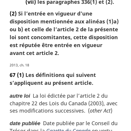
et
d’autres
(vii)
les paragraphes 336(1) et (2).
d’autres
lois
(2)
Si l’entrée en vigueur d’une
lois
et
disposition mentionnée aux alinéas (1)a)
et
comportant
ou b) et celle de l’article 2 de la présente
comportant
d’autres
loi sont concomitantes, cette disposition
d’autres
mesures
mesures
est réputée être entrée en vigueur
avant cet article 2.
N
2013, ch. 18
o
67
(1)
Les définitions qui suivent
t
s’appliquent au présent article.
e
m
La loi édictée par l’article 2 du
autre loi
a
chapitre 22 des Lois du Canada (2003), avec
r
ses modifications successives. (
other Act
)
g
i
Date publiée par le Conseil du
n
date publiée
a
Trésor dans la
Gazette du Canada
en vertu