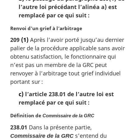
l’autre loi précédant l’alinéa a) est
remplacé par ce qui suit :
N
Renvoi d’un grief à l’arbitrage
o
209
(1)
Après l’avoir porté jusqu’au dernier
t
palier de la procédure applicable sans avoir
e
m
obtenu satisfaction, le fonctionnaire qui
a
n’est pas un membre de la GRC peut
r
renvoyer à l’arbitrage tout grief individuel
g
portant sur :
i
n
c)
l’article 238.01 de l’autre loi est
a
remplacé par ce qui suit :
l
e
N
Définition de
Commissaire de la GRC
:
o
238.01
Dans la présente partie,
t
s’entend du
Commissaire de la GRC
e