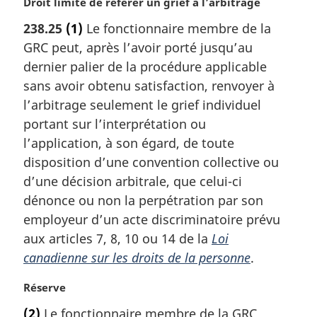
N
Droit limité de référer un grief à l’arbitrage
o
238.25
(1)
Le fonctionnaire membre de la
t
GRC peut, après l’avoir porté jusqu’au
e
m
dernier palier de la procédure applicable
a
sans avoir obtenu satisfaction, renvoyer à
r
l’arbitrage seulement le grief individuel
g
portant sur l’interprétation ou
i
l’application, à son égard, de toute
n
a
disposition d’une convention collective ou
l
d’une décision arbitrale, que celui-ci
e
dénonce ou non la perpétration par son
:
employeur d’un acte discriminatoire prévu
aux articles 7, 8, 10 ou 14 de la
Loi
canadienne sur les droits de la personne
.
N
Réserve
o
(2)
Le fonctionnaire membre de la GRC