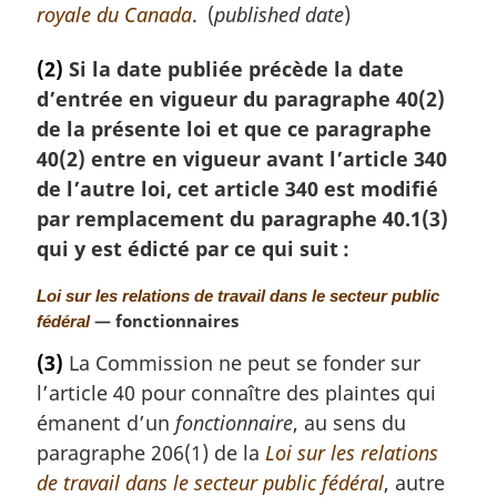
e
royale du Canada
. (
published date
)
:
(2)
Si la date publiée précède la date
d’entrée en vigueur du paragraphe 40(2)
de la présente loi et que ce paragraphe
40(2) entre en vigueur avant l’article 340
de l’autre loi, cet article 340 est modifié
par remplacement du paragraphe 40.1(3)
qui y est édicté par ce qui suit :
N
Loi sur les relations de travail dans le secteur public
o
— fonctionnaires
fédéral
t
(3)
La Commission ne peut se fonder sur
e
l’article 40 pour connaître des plaintes qui
m
a
émanent d’un
fonctionnaire
, au sens du
r
paragraphe 206(1) de la
Loi sur les relations
g
de travail dans le secteur public fédéral
, autre
i