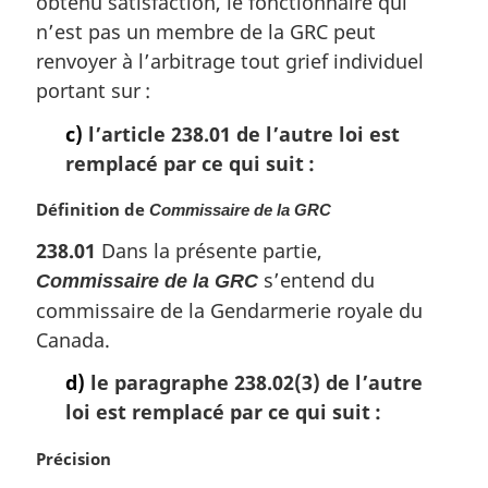
obtenu satisfaction, le fonctionnaire qui
a
n’est pas un membre de la GRC peut
r
renvoyer à l’arbitrage tout grief individuel
g
portant sur :
i
n
c)
l’article 238.01 de l’autre loi est
a
remplacé par ce qui suit :
l
e
N
Définition de
Commissaire de la GRC
:
o
238.01
Dans la présente partie,
t
s’entend du
Commissaire de la GRC
e
m
commissaire de la Gendarmerie royale du
a
Canada.
r
g
d)
le paragraphe 238.02(3) de l’autre
i
loi est remplacé par ce qui suit :
n
a
N
Précision
l
o