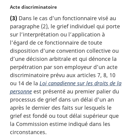
N
Acte discriminatoire
o
(3)
Dans le cas d’un fonctionnaire visé au
t
paragraphe (2), le grief individuel qui porte
e
m
sur l’interprétation ou l’application à
a
l’égard de ce fonctionnaire de toute
r
disposition d’une convention collective ou
g
d’une décision arbitrale et qui dénonce la
i
perpétration par son employeur d’un acte
n
a
discriminatoire prévu aux articles 7, 8, 10
l
ou 14 de la
Loi canadienne sur les droits de la
e
personne
est présenté au premier palier du
:
processus de grief dans un délai d’un an
après le dernier des faits sur lesquels le
grief est fondé ou tout délai supérieur que
la Commission estime indiqué dans les
circonstances.