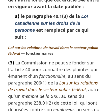
en vigueur avant la date publiée :
a)
le paragraphe 40.1(3) de la
Loi
canadienne sur les droits de la
est remplacé par ce qui
personne
suit :
N
Loi sur les relations de travail dans le secteur public
o
— fonctionnaires
fédéral
t
(3)
La Commission ne peut se fonder sur
e
l’article 40 pour connaître des plaintes qui
m
a
émanent d’un
fonctionnaire
, au sens du
r
paragraphe 206(1) de la
Loi sur les relations
g
de travail dans le secteur public fédéral
, autre
i
qu’un
membre de la GRC
, au sens du
n
a
paragraphe 238.01(2) de cette loi, qui sont
l
déposées contre son
employeur
, au sens du