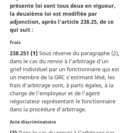
présente loi sont tous deux en vigueur,
la deuxième loi est modifiée par
adjonction, après l’article 238.25, de ce
qui suit :
N
Frais
o
238.251
(1)
Sous réserve du paragraphe (2),
t
dans le cas du renvoi à l’arbitrage d’un
e
m
grief individuel par un fonctionnaire qui est
a
un membre de la GRC s’estimant lésé, les
r
frais d’arbitrage sont, à parts égales, à la
g
charge de l’employeur et de l’agent
i
négociateur représentant le fonctionnaire
n
a
dans la procédure d’arbitrage.
l
e
N
Acte discriminatoire
:
o
(2)
Dans le cas du renvoi à l’arbitrage par