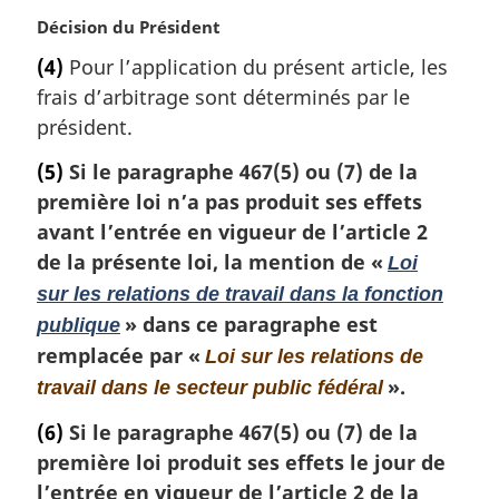
a
N
Décision du Président
l
o
e
(4)
Pour l’application du présent article, les
t
:
frais d’arbitrage sont déterminés par le
e
m
président.
a
(5)
Si le paragraphe 467(5) ou (7) de la
r
g
première loi n’a pas produit ses effets
i
avant l’entrée en vigueur de l’article 2
n
de la présente loi, la mention de «
Loi
a
sur les relations de travail dans la fonction
l
e
» dans ce paragraphe est
publique
:
remplacée par «
Loi sur les relations de
».
travail dans le secteur public fédéral
(6)
Si le paragraphe 467(5) ou (7) de la
première loi produit ses effets le jour de
l’entrée en vigueur de l’article 2 de la