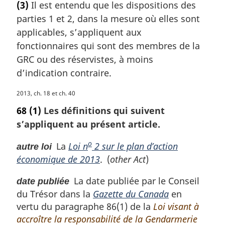
(3)
Il est entendu que les dispositions des
e
t
:
parties 1 et 2, dans la mesure où elles sont
e
m
applicables, s’appliquent aux
a
fonctionnaires qui sont des membres de la
r
GRC ou des réservistes, à moins
g
d’indication contraire.
i
n
N
2013, ch. 18 et ch. 40
a
o
l
68
(1)
Les définitions qui suivent
t
e
s’appliquent au présent article.
e
:
m
o
La
Loi n
2 sur le plan d’action
autre loi
a
économique de 2013
. (
other Act
)
r
g
La date publiée par le Conseil
date publiée
i
du Trésor dans la
Gazette du Canada
en
n
a
vertu du paragraphe 86(1) de la
Loi visant à
l
accroître la responsabilité de la Gendarmerie