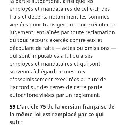
la partie autochtone, ainsi que les
e
m
employés et mandataires de celle-ci, des
a
frais et dépens, notamment les sommes
r
versées pour transiger ou pour exécuter un
g
jugement, entraînés par toute réclamation
i
ou tout recours exercés contre eux et
n
a
découlant de faits — actes ou omissions —
l
qui sont imputables à lui ou à ses
e
employés et mandataires et qui sont
:
survenus à l’égard de mesures
d’assainissement exécutées au titre de
l’accord sur des terres de cette partie
autochtone visées par un règlement.
59
L’article 75 de la version française de
la même loi est remplacé par ce qui
suit :