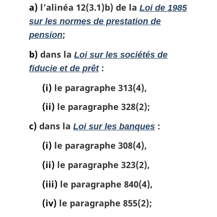
n
a)
l’alinéa 12(3.1)b) de la
Loi de 1985
a
sur les normes de prestation de
l
;
pension
e
:
b)
dans la
Loi sur les sociétés de
:
fiducie et de prêt
(i)
le paragraphe 313(4),
(ii)
le paragraphe 328(2);
c)
dans la
:
Loi sur les banques
(i)
le paragraphe 308(4),
(ii)
le paragraphe 323(2),
(iii)
le paragraphe 840(4),
(iv)
le paragraphe 855(2);