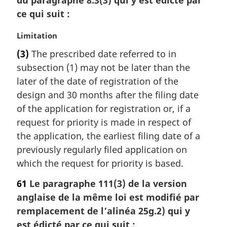
du paragraphe 8.3(3) qui y est édicté par
ce qui suit :
N
Limitation
o
(3)
The prescribed date referred to in
t
subsection (1) may not be later than the
e
m
later of the date of registration of the
a
design and 30 months after the filing date
r
of the application for registration or, if a
g
request for priority is made in respect of
i
the application, the earliest filing date of a
n
a
previously regularly filed application on
l
which the request for priority is based.
e
:
61
Le paragraphe 111(3) de la version
anglaise de la même loi est modifié par
remplacement de l’alinéa 25g.2) qui y
est édicté par ce qui suit :