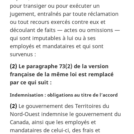
g
pour transiger ou pour exécuter un
i
jugement, entraînés par toute réclamation
n
a
ou tout recours exercés contre eux et
l
découlant de faits — actes ou omissions —
e
qui sont imputables à lui ou à ses
:
employés et mandataires et qui sont
survenus :
(2)
Le paragraphe 73(2) de la version
française de la même loi est remplacé
par ce qui suit :
N
Indemnisation : obligations au titre de l’accord
o
(2)
Le gouvernement des Territoires du
t
Nord-Ouest indemnise le gouvernement du
e
m
Canada, ainsi que les employés et
a
mandataires de celui-ci, des frais et