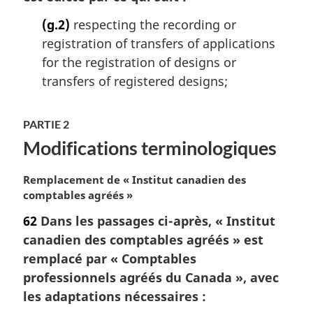
(g.2)
respecting the recording or
registration of transfers of applications
for the registration of designs or
transfers of registered designs;
PARTIE 2
Modifications terminologiques
N
Remplacement de « Institut canadien des
o
comptables agréés »
t
62
Dans les passages ci-après, « Institut
e
canadien des comptables agréés » est
m
a
remplacé par « Comptables
r
professionnels agréés du Canada », avec
g
les adaptations nécessaires :
i