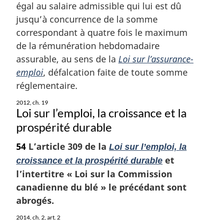
m
égal au salaire admissible qui lui est dû
a
jusqu’à concurrence de la somme
r
correspondant à quatre fois le maximum
g
de la rémunération hebdomadaire
i
assurable, au sens de la
Loi sur l’assurance-
n
a
emploi
, défalcation faite de toute somme
l
réglementaire.
e
:
2012, ch. 19
Loi sur l’emploi, la croissance et la
prospérité durable
54
L’article 309 de la
Loi sur l’emploi, la
et
croissance et la prospérité durable
l’intertitre « Loi sur la Commission
canadienne du blé » le précédant sont
abrogés.
2014, ch. 2, art. 2