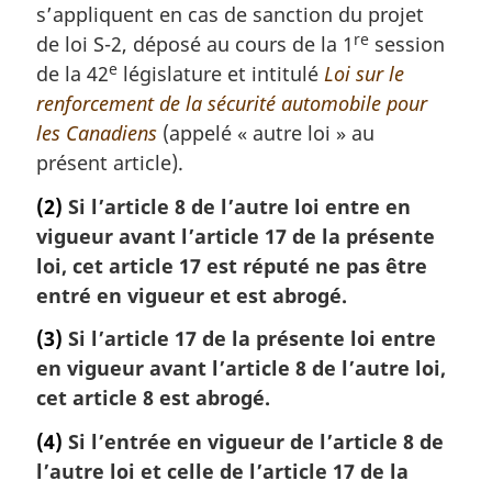
s’appliquent en cas de sanction du projet
e
re
de loi S-2, déposé au cours de la 1
session
m
e
a
de la 42
législature et intitulé
Loi sur le
r
renforcement de la sécurité automobile pour
g
les Canadiens
(appelé « autre loi » au
i
présent article).
n
a
(2)
Si l’article 8 de l’autre loi entre en
l
vigueur avant l’article 17 de la présente
e
:
loi, cet article 17 est réputé ne pas être
entré en vigueur et est abrogé.
(3)
Si l’article 17 de la présente loi entre
en vigueur avant l’article 8 de l’autre loi,
cet article 8 est abrogé.
(4)
Si l’entrée en vigueur de l’article 8 de
l’autre loi et celle de l’article 17 de la