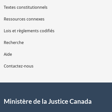
l
Textes constitutionnels
s
Ressources connexes
d
Lois et règlements codifiés
e
Recherche
l
Aide
a
Contactez-nous
p
a
g
Ministère de la Justice Canada
e