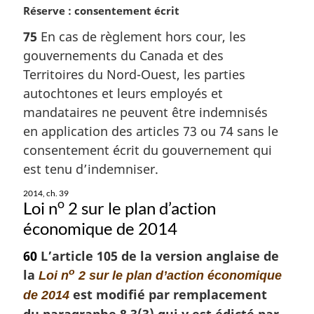
N
Réserve : consentement écrit
o
75
En cas de règlement hors cour, les
t
gouvernements du Canada et des
e
m
Territoires du Nord-Ouest, les parties
a
autochtones et leurs employés et
r
mandataires ne peuvent être indemnisés
g
en application des articles 73 ou 74 sans le
i
consentement écrit du gouvernement qui
n
a
est tenu d’indemniser.
l
2014, ch. 39
e
o
Loi n
2 sur le plan d’action
:
économique de 2014
60
L’article 105 de la version anglaise de
la
o
Loi n
2 sur le plan d’action économique
est modifié par remplacement
de 2014