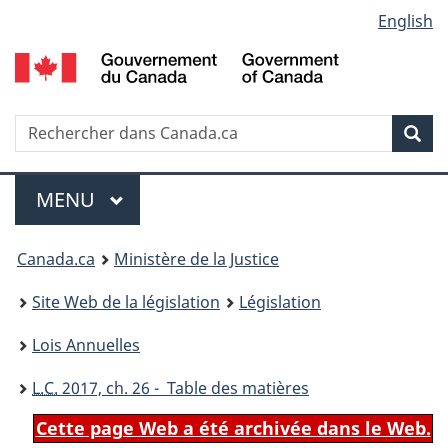
Language
English
Passer
Passer
Passer
au
à
à
selection
contenu
«
la
principal
À
version
propos
HTML
Recherche
R
Rec
de
simplifiée
d
ce
C
Menu
site
MENU
PRINCIPAL
You
Canada.ca
Ministère de la Justice
are
Site Web de la législation
Législation
here:
Lois Annuelles
L.C.
2017, ch. 26 - Table des matières
Cette page Web a été archivée dans le Web.