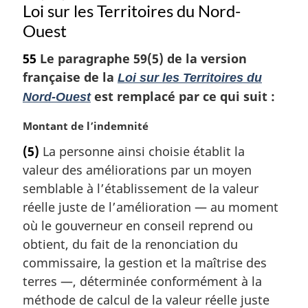
Loi sur les Territoires du Nord-
Ouest
55
Le paragraphe 59(5) de la version
française de la
Loi sur les Territoires du
est remplacé par ce qui suit :
Nord-Ouest
N
Montant de l’indemnité
o
(5)
La personne ainsi choisie établit la
t
valeur des améliorations par un moyen
e
m
semblable à l’établissement de la valeur
a
réelle juste de l’amélioration — au moment
r
où le gouverneur en conseil reprend ou
g
obtient, du fait de la renonciation du
i
commissaire, la gestion et la maîtrise des
n
a
terres —, déterminée conformément à la
l
méthode de calcul de la valeur réelle juste
e