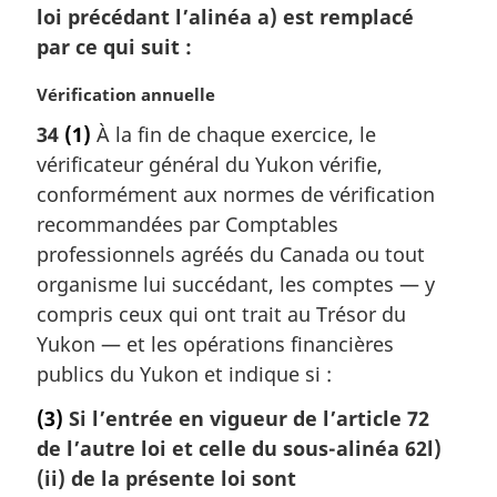
loi précédant l’alinéa a) est remplacé
l
par ce qui suit :
e
:
N
Vérification annuelle
o
34
(1)
À la fin de chaque exercice, le
t
vérificateur général du Yukon vérifie,
e
m
conformément aux normes de vérification
a
recommandées par Comptables
r
professionnels agréés du Canada ou tout
g
organisme lui succédant, les comptes — y
i
compris ceux qui ont trait au Trésor du
n
a
Yukon — et les opérations financières
l
publics du Yukon et indique si :
e
:
(3)
Si l’entrée en vigueur de l’article 72
de l’autre loi et celle du sous-alinéa 62l)
(ii) de la présente loi sont