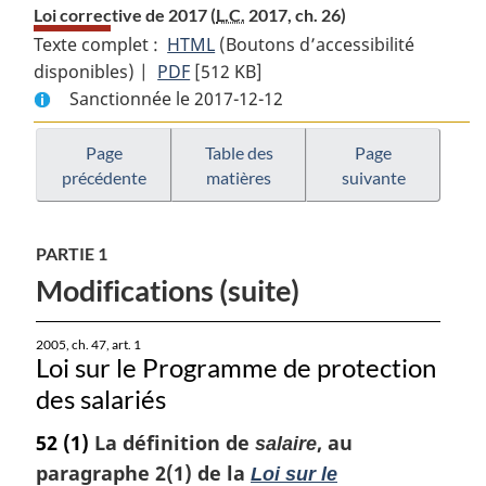
Loi corrective de 2017 (
L.C.
2017, ch. 26)
Texte complet :
HTML
Texte
(Boutons d’accessibilité
disponibles) |
PDF
Texte
[512 KB]
complet
Sanctionnée le 2017-12-12
complet
:
:
Loi
Loi
corrective
Page
Table des
Page
précédente
matières
suivante
corrective
de
de
2017
2017
PARTIE 1
Modifications (suite)
2005, ch. 47, art. 1
Loi sur le Programme de protection
des salariés
52
(1)
La définition de
, au
salaire
paragraphe 2(1) de la
Loi sur le