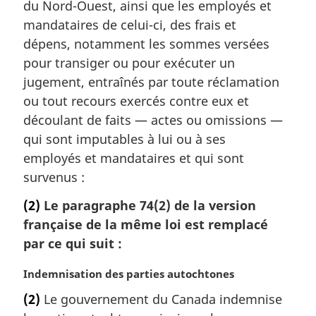
m
du Nord-Ouest, ainsi que les employés et
a
mandataires de celui-ci, des frais et
r
dépens, notamment les sommes versées
g
pour transiger ou pour exécuter un
i
jugement, entraînés par toute réclamation
n
a
ou tout recours exercés contre eux et
l
découlant de faits — actes ou omissions —
e
qui sont imputables à lui ou à ses
:
employés et mandataires et qui sont
survenus :
(2)
Le paragraphe 74(2) de la version
française de la même loi est remplacé
par ce qui suit :
N
Indemnisation des parties autochtones
o
(2)
Le gouvernement du Canada indemnise
t