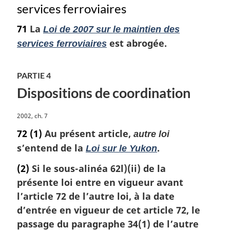
services ferroviaires
71
La
Loi de 2007 sur le maintien des
est abrogée.
services ferroviaires
PARTIE 4
Dispositions de coordination
N
2002, ch. 7
o
72
(1)
Au présent article,
autre loi
t
s’entend de la
.
Loi sur le Yukon
e
m
(2)
Si le sous-alinéa 62l)(ii) de la
a
présente loi entre en vigueur avant
r
l’article 72 de l’autre loi, à la date
g
i
d’entrée en vigueur de cet article 72, le
n
passage du paragraphe 34(1) de l’autre
a