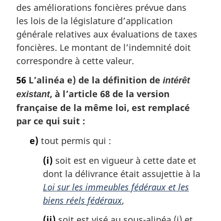
des améliorations foncières prévue dans
:
les lois de la législature d’application
générale relatives aux évaluations de taxes
foncières. Le montant de l’indemnité doit
correspondre à cette valeur.
56
L’alinéa e) de la définition de
intérêt
, à l’article 68 de la version
existant
française de la même loi, est remplacé
par ce qui suit :
e)
tout permis qui :
(i)
soit est en vigueur à cette date et
dont la délivrance était assujettie à la
Loi sur les immeubles fédéraux et les
biens réels fédéraux
,
(ii)
soit est visé au sous-alinéa (i) et