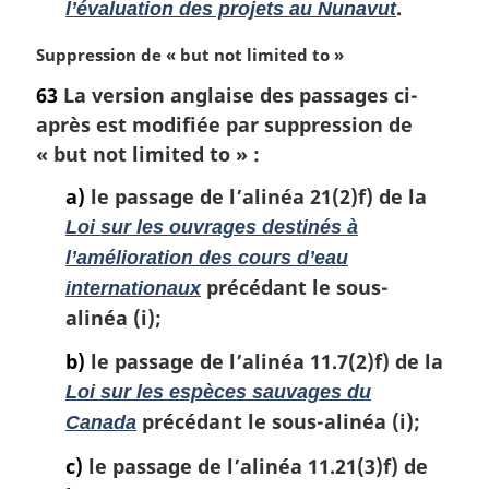
.
l’évaluation des projets au Nunavut
N
Suppression de «
but not limited to
»
o
63
La version anglaise des passages ci-
t
après est modifiée par suppression de
e
m
«
but not limited to
» :
a
a)
le passage de l’alinéa 21(2)f) de la
r
g
Loi sur les ouvrages destinés à
i
l’amélioration des cours d’eau
n
précédant le sous-
internationaux
a
alinéa (i);
l
e
b)
le passage de l’alinéa 11.7(2)f) de la
:
Loi sur les espèces sauvages du
précédant le sous-alinéa (i);
Canada
c)
le passage de l’alinéa 11.21(3)f) de