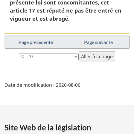
présente loi sont concomitantes, cet
article 17 est réputé ne pas être entré en
vigueur et est abrogé.
Page précédente
Page suivante
Choisissez
la
page
D
Date de modification :
2026-08-06
é
t
a
Site Web de la législation
i