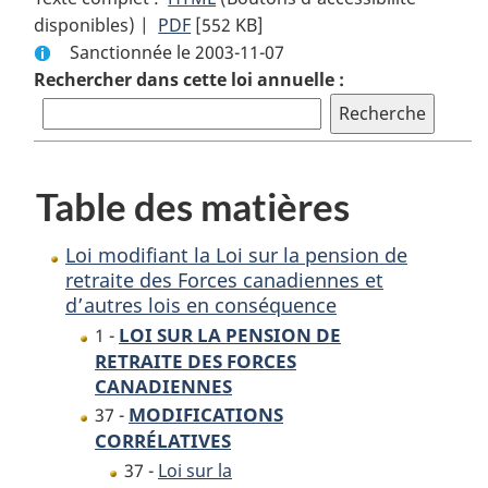
disponibles) |
PDF
Texte
[552 KB]
complet
Sanctionnée le 2003-11-07
complet
:
Rechercher dans cette loi annuelle :
:
Loi
Loi
modifiant
modifiant
la
la
Loi
Loi
sur
Table des matières
sur
la
la
pension
Loi modifiant la Loi sur la pension de
pension
de
retraite des Forces canadiennes et
de
retraite
d’autres lois en conséquence
retraite
des
LOI SUR LA PENSION DE
1 -
des
Forces
RETRAITE DES FORCES
Forces
canadiennes
CANADIENNES
canadiennes
et
MODIFICATIONS
37 -
et
d’autres
CORRÉLATIVES
d’autres
lois
37 -
Loi sur la