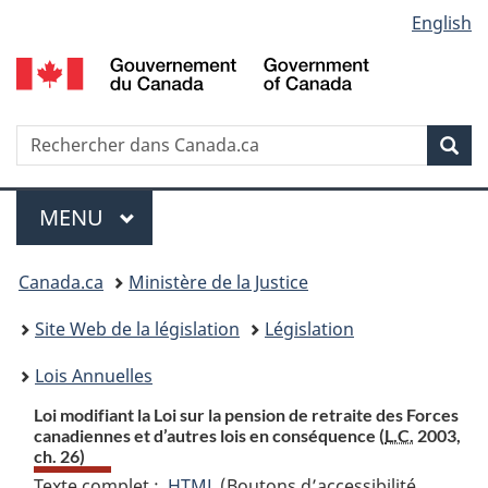
Language
English
Passer
Passer
Passer
au
à
à
selection
contenu
«
la
principal
À
version
propos
HTML
Recherche
R
Rec
de
simplifiée
d
ce
C
Menu
site
MENU
PRINCIPAL
Vous
Canada.ca
Ministère de la Justice
etes
Site Web de la législation
Législation
ici
Lois Annuelles
:
Loi modifiant la Loi sur la pension de retraite des Forces
canadiennes et d’autres lois en conséquence (
L.C.
2003,
ch. 26)
Texte complet :
HTML
Texte
(Boutons d’accessibilité