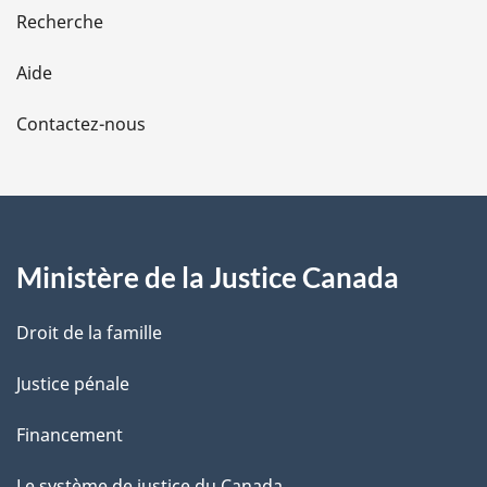
e
Recherche
l
Aide
a
Contactez-nous
p
a
g
Ministère de la Justice Canada
e
Droit de la famille
Justice pénale
Financement
Le système de justice du Canada