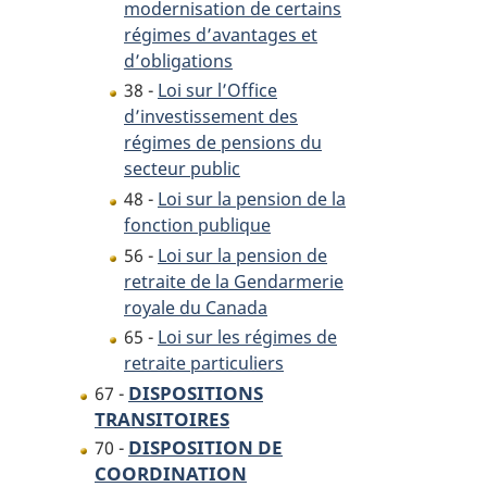
lois
en
modernisation de certains
en
conséquence
régimes d’avantages et
conséquence
d’obligations
38 -
Loi sur l’Office
d’investissement des
régimes de pensions du
secteur public
48 -
Loi sur la pension de la
fonction publique
56 -
Loi sur la pension de
retraite de la Gendarmerie
royale du Canada
65 -
Loi sur les régimes de
retraite particuliers
DISPOSITIONS
67 -
TRANSITOIRES
DISPOSITION DE
70 -
COORDINATION