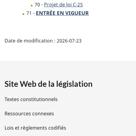
70 -
Projet de loi C-25
ENTRÉE EN VIGUEUR
71 -
D
Date de modification :
2026-07-23
é
t
a
Site Web de la législation
i
l
Textes constitutionnels
s
Ressources connexes
d
Lois et règlements codifiés