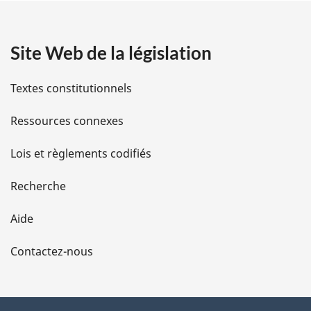
a
Site Web de la législation
i
l
Textes constitutionnels
s
Ressources connexes
d
Lois et règlements codifiés
e
Recherche
l
Aide
a
Contactez-nous
p
a