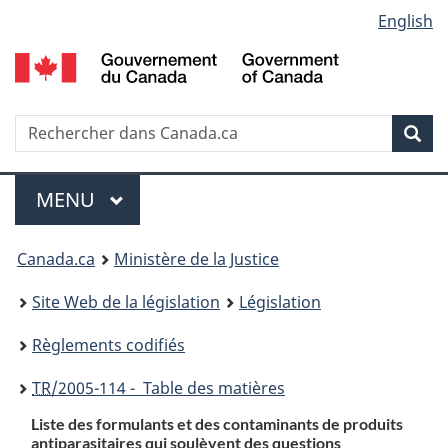
Language
English
Passer
Passer
Passer
au
à
à
selection
contenu
«
la
principal
À
version
propos
HTML
Recherche
R
Rec
de
simplifiée
d
ce
C
Menu
site
MENU
PRINCIPAL
You
Canada.ca
Ministère de la Justice
are
Site Web de la législation
Législation
here:
Règlements codifiés
TR
/2005-114 - Table des matières
Liste des formulants et des contaminants de produits
antiparasitaires qui soulèvent des questions