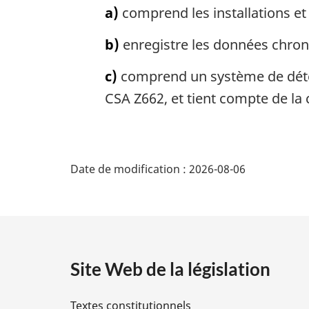
a)
comprend les installations et
b)
enregistre les données chrono
c)
comprend un système de détect
CSA Z662, et tient compte de la 
D
Date de modification :
2026-08-06
é
t
a
Site Web de la législation
i
Textes constitutionnels