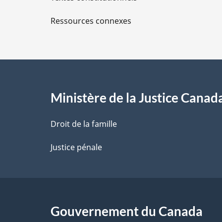
l
Ressources connexes
s
d
e
l
Ministère de la Justice Canad
a
Droit de la famille
p
Justice pénale
a
g
Gouvernement du Canada
e