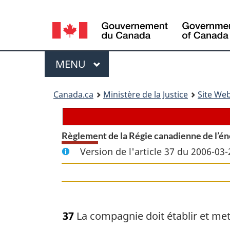
Language
selection
Menu
MENU
PRINCIPAL
You
Canada.ca
Ministère de la Justice
Site Web
are
here:
Règlement de la Régie canadienne de l’éne
Version de l'article 37 du 2006-03-
37
La compagnie doit établir et me