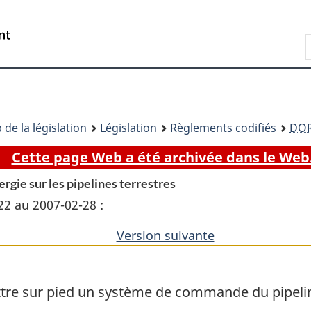
Passer
Passer
Passer
au
à
à
Recherche
contenu
«
la
principal
À
version
propos
HTML
de
simplifiée
ce
 de la législation
Législation
Règlements codifiés
DO
site
Cette page Web a été archivée dans le Web
rgie sur les pipelines terrestres
22 au 2007-02-28 :
Version suivante
de
l'article
ttre sur pied un système de commande du pipelin