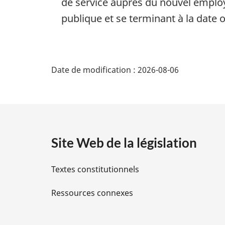
de service auprès du nouvel emplo
publique et se terminant à la date 
D
Date de modification :
2026-08-06
é
t
a
Site Web de la législation
i
Textes constitutionnels
l
Ressources connexes
s
d