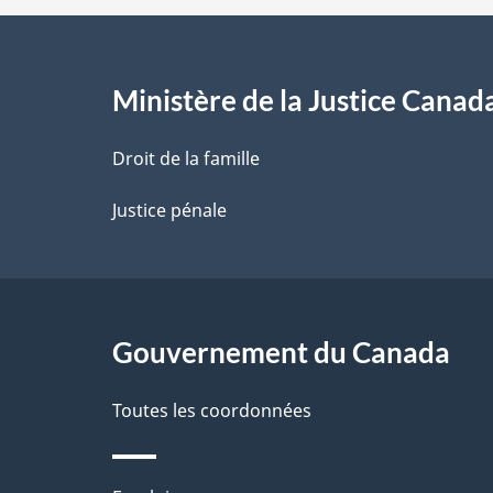
e
l
Ministère de la Justice Canad
a
Droit de la famille
p
Justice pénale
a
g
Gouvernement du Canada
e
Toutes les coordonnées