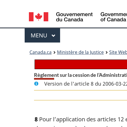
Language
selection
Menu
MENU
PRINCIPAL
You
Canada.ca
Ministère de la Justice
Site Web
are
here:
Règlement sur la cession de l’Administrat
Version de l'article 8 du 2006-03-2
8
Pour l’application des articles 12