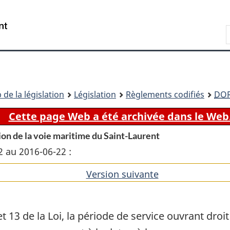
Passer
Passer
Passer
au
à
à
Recherche
contenu
«
la
principal
À
version
propos
HTML
de
simplifiée
ce
 de la législation
Législation
Règlements codifiés
DO
site
Cette page Web a été archivée dans le Web
ion de la voie maritime du Saint-Laurent
2 au 2016-06-22 :
Version suivante
de
l'article
 et 13 de la Loi, la période de service ouvrant dr