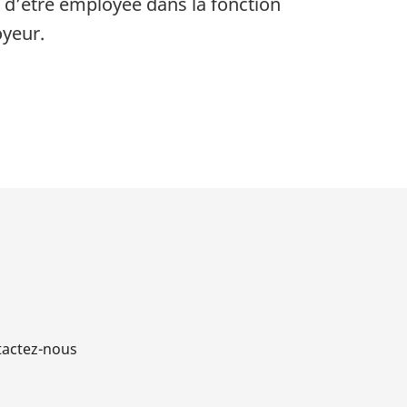
d’être employée dans la fonction
oyeur.
actez-nous