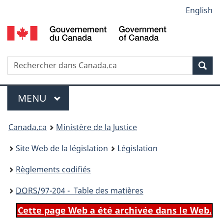
Language
English
Passer
Passer
Passer
au
à
à
selection
contenu
«
la
principal
À
version
propos
HTML
Recherche
R
Rec
de
simplifiée
d
ce
C
Menu
site
MENU
PRINCIPAL
You
Canada.ca
Ministère de la Justice
are
Site Web de la législation
Législation
here:
Règlements codifiés
DORS
/97-204 - Table des matières
Cette page Web a été archivée dans le Web.