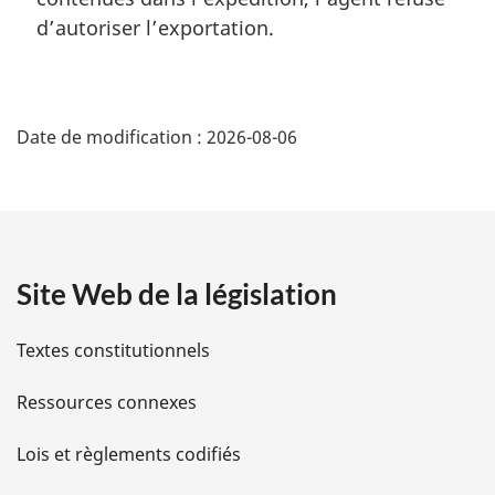
d’autoriser l’exportation.
D
Date de modification :
2026-08-06
é
t
a
Site Web de la législation
i
l
Textes constitutionnels
s
Ressources connexes
d
Lois et règlements codifiés
e