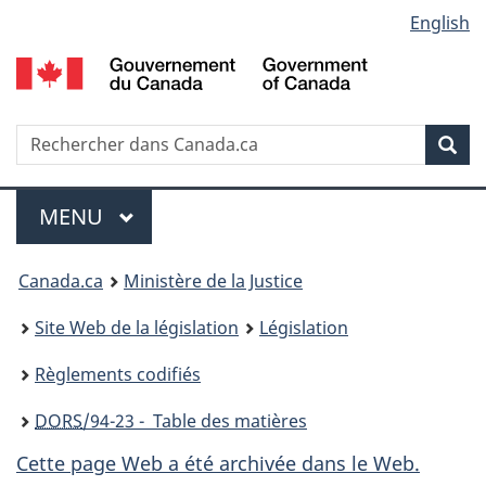
Language
English
Passer
Passer
Passer
au
à
à
selection
contenu
«
la
principal
À
version
propos
HTML
Recherche
R
Rec
de
simplifiée
d
ce
C
Menu
site
MENU
PRINCIPAL
You
Canada.ca
Ministère de la Justice
are
Site Web de la législation
Législation
here:
Règlements codifiés
DORS
/94-23 - Table des matières
Cette page Web a été archivée dans le Web.