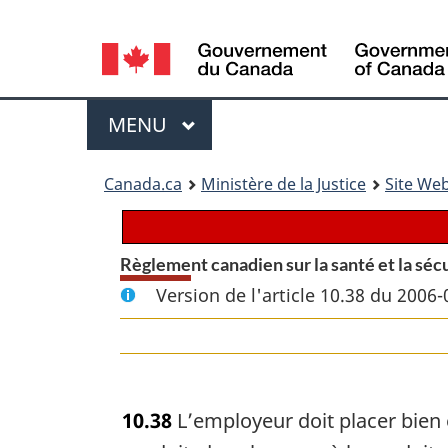
Language
selection
Menu
MENU
PRINCIPAL
You
Canada.ca
Ministère de la Justice
Site Web
are
here:
Règlement canadien sur la santé et la sécu
Version de l'article 10.38 du 2006-
10.38
L’employeur doit placer bien e