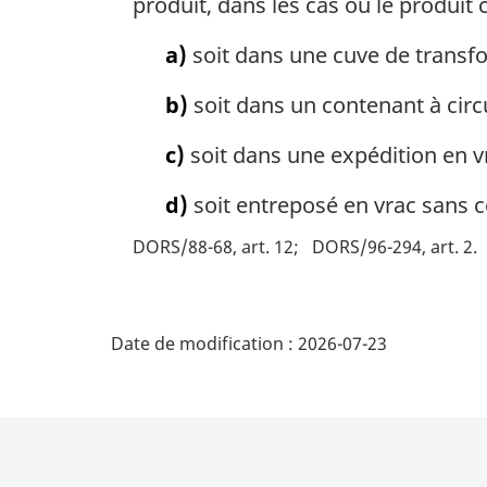
produit, dans les cas où le produit c
a)
soit dans une cuve de transf
b)
soit dans un contenant à circ
c)
soit dans une expédition en vr
d)
soit entreposé en vrac sans 
DORS/88-68, art. 12
DORS/96-294, art. 2
D
Date de modification :
2026-07-23
é
t
a