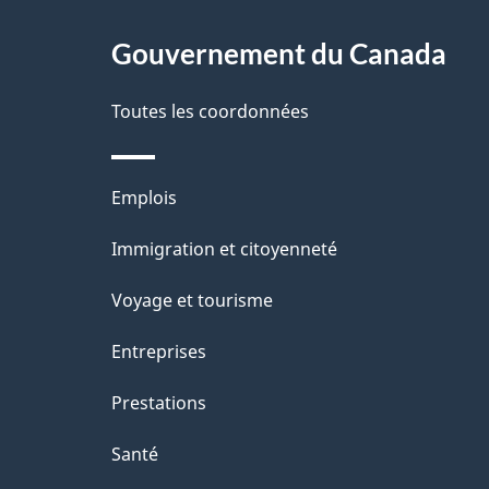
g
Gouvernement du Canada
e
Toutes les coordonnées
Thèmes
Emplois
et
Immigration et citoyenneté
sujets
Voyage et tourisme
Entreprises
Prestations
Santé