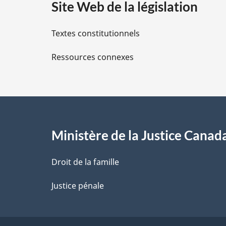
Site Web de la législation
i
Textes constitutionnels
l
Ressources connexes
s
d
e
l
Ministère de la Justice Canad
a
Droit de la famille
p
Justice pénale
a