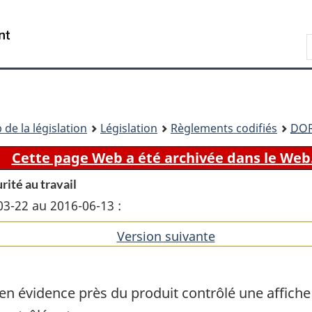
Passer
Passer
Passer
au
à
à
Recherche
contenu
«
la
principal
À
version
propos
HTML
de
simplifiée
ce
 de la législation
Législation
Règlements codifiés
DO
site
Cette page Web a été archivée dans le Web
rité au travail
03-22 au 2016-06-13 :
Version suivante
de
l'article
n évidence près du produit contrôlé une affiche q