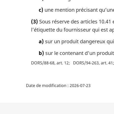
c)
une mention précisant qu’une f
(3)
Sous réserve des articles 10.41 et 
l’étiquette du fournisseur qui est a
a)
sur un produit dangereux qui s
b)
sur le contenant d’un produit 
DORS/88-68, art. 12
DORS/94-263, art. 41
D
Date de modification :
2026-07-23
é
t