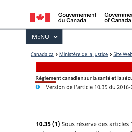
Language
selection
Menu
MENU
PRINCIPAL
You
Canada.ca
Ministère de la Justice
Site Web
are
here:
Règlement canadien sur la santé et la sécu
Version de l'article 10.35 du 2016-
10.35
(1)
Sous réserve des articles 1