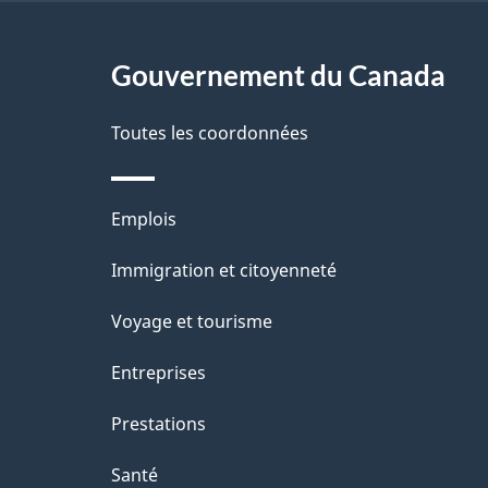
g
Gouvernement du Canada
e
Toutes les coordonnées
Thèmes
Emplois
et
Immigration et citoyenneté
sujets
Voyage et tourisme
Entreprises
Prestations
Santé