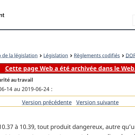
Passer
Passer
Passer
au
à
à
Recherche
contenu
«
la
principal
À
version
propos
HTML
de
simplifiée
ce
 de la législation
Législation
Règlements codifiés
DO
site
Cette page Web a été archivée dans le Web
rité au travail
06-14 au 2019-06-24 :
Version précédente
de
Version suivante
de
l'article
l'artic
0.37 à 10.39, tout produit dangereux, autre qu’un 