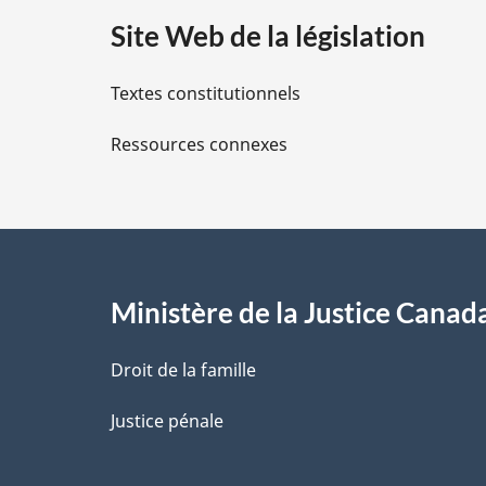
a
Site Web de la législation
i
Textes constitutionnels
l
Ressources connexes
s
d
e
l
Ministère de la Justice Canad
a
Droit de la famille
p
Justice pénale
a