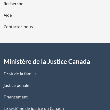
e
Recherche
l
Aide
a
Contactez-nous
p
a
g
Ministère de la Justice Canada
e
Droit de la famille
Justice pénale
Financement
Le système de justice du Canada