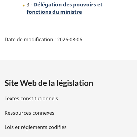
Délégation des pouvoirs et
3 -
fonctions du ministre
D
Date de modification :
2026-08-06
é
t
a
Site Web de la législation
i
l
Textes constitutionnels
s
Ressources connexes
d
Lois et règlements codifiés