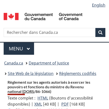
Language
English
Passer
Passer
Passer
au
à
à
selection
contenu
«
la
principal
À
version
propos
HTML
Recherche
R
Rec
de
simplifiée
d
ce
C
Menu
site
MENU
PRINCIPAL
You
Canada.ca
Department of Justice
are
Site Web de la législation
Règlements codifiés
here:
Règlement sur les agents autorisés à exercer les
pouvoirs et fonctions du ministre du Revenu
national (
DORS
/86-1066)
Texte complet :
HTML
Texte
(Boutons d’accessibilité
disponibles) |
XML
Texte
[40 KB]
complet
|
PDF
Texte
[168 KB]