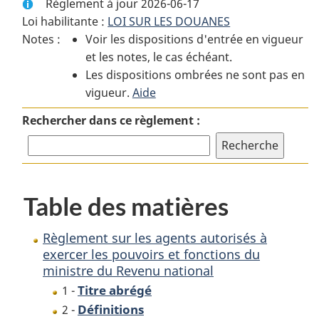
Règlement à jour 2026-06-17
complet
:
complet
Loi habilitante :
LOI SUR LES DOUANES
:
Règlement
:
Notes :
Voir les dispositions d'entrée en vigueur
Règlement
sur
Règlement
et les notes, le cas échéant.
sur
les
sur
Les dispositions ombrées ne sont pas en
les
agents
les
vigueur.
agents
Aide
autorisés
agents
autorisés
à
autorisés
Rechercher dans ce règlement :
à
exercer
à
exercer
les
exercer
les
pouvoirs
les
pouvoirs
et
pouvoirs
Table des matières
et
fonctions
et
fonctions
du
fonctions
du
ministre
du
Règlement sur les agents autorisés à
ministre
du
ministre
exercer les pouvoirs et fonctions du
ministre du Revenu national
du
Revenu
du
Revenu
national
Revenu
Titre abrégé
1 -
national
national
Définitions
2 -