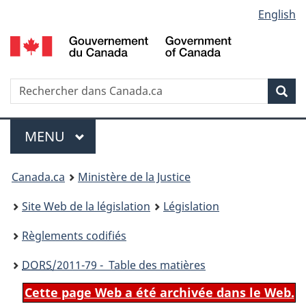
Language
English
Passer
Passer
Passer
au
à
à
selection
contenu
«
la
principal
À
version
propos
HTML
Recherche
R
Rec
de
simplifiée
d
ce
C
Menu
site
MENU
PRINCIPAL
You
Canada.ca
Ministère de la Justice
are
Site Web de la législation
Législation
here:
Règlements codifiés
DORS
/2011-79 - Table des matières
Cette page Web a été archivée dans le Web.