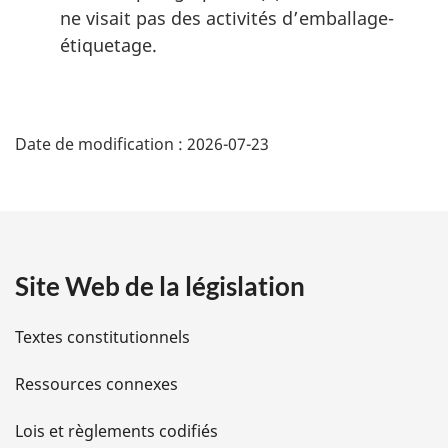
ne visait pas des activités d’emballage-
étiquetage.
D
Date de modification :
2026-07-23
é
t
a
Site Web de la législation
i
l
Textes constitutionnels
s
Ressources connexes
d
Lois et règlements codifiés