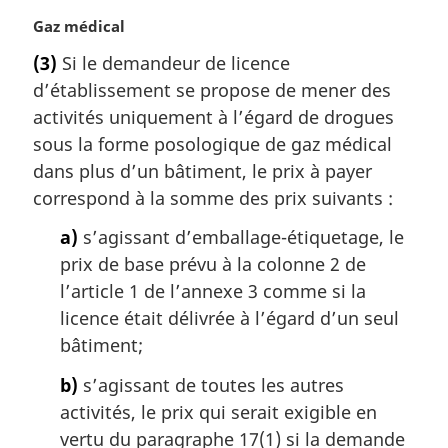
i
N
Gaz médical
n
o
a
(3)
Si le demandeur de licence
t
l
d’établissement se propose de mener des
e
e
m
activités uniquement à l’égard de drogues
:
a
sous la forme posologique de gaz médical
r
dans plus d’un bâtiment, le prix à payer
g
correspond à la somme des prix suivants :
i
n
a)
s’agissant d’emballage-étiquetage, le
a
prix de base prévu à la colonne 2 de
l
l’article 1 de l’annexe 3 comme si la
e
:
licence était délivrée à l’égard d’un seul
bâtiment;
b)
s’agissant de toutes les autres
activités, le prix qui serait exigible en
vertu du paragraphe 17(1) si la demande