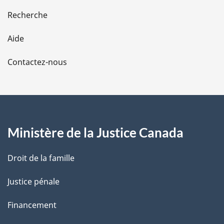
e
Recherche
l
Aide
a
Contactez-nous
p
a
g
Ministère de la Justice Canada
e
Droit de la famille
Justice pénale
Financement