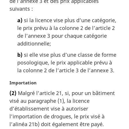
de l’annexe 3 et des prix applicables
e
suivants :
:
a)
si la licence vise plus d’une catégorie,
le prix prévu à la colonne 2 de l’article 2
de l’annexe 3 pour chaque catégorie
additionnelle;
b)
si elle vise plus d’une classe de forme
posologique, le prix applicable prévu à
la colonne 2 de l’article 3 de l’annexe 3.
N
Importation
o
(2)
Malgré l’article 21, si, pour un bâtiment
t
visé au paragraphe (1), la licence
e
m
d’établissement vise à autoriser
a
l’importation de drogues, le prix visé à
r
l’alinéa 21b) doit également être payé.
g