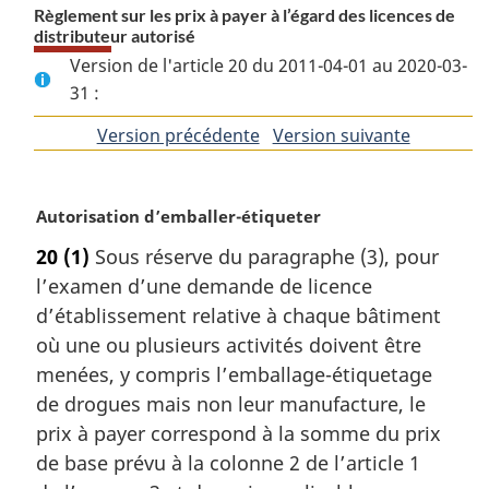
Règlement sur les prix à payer à l’égard des licences de
distributeur autorisé
Version de l'article 20 du 2011-04-01 au 2020-03-
31 :
Version précédente
de
Version suivante
de
l'article
l'article
N
Autorisation d’emballer-étiqueter
o
20
(1)
Sous réserve du paragraphe (3), pour
t
l’examen d’une demande de licence
e
m
d’établissement relative à chaque bâtiment
a
où une ou plusieurs activités doivent être
r
menées, y compris l’emballage-étiquetage
g
de drogues mais non leur manufacture, le
i
prix à payer correspond à la somme du prix
n
a
de base prévu à la colonne 2 de l’article 1
l