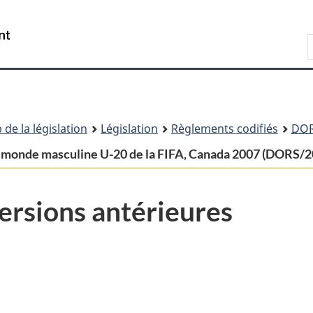
Passer
Passer
Passer
au
à
à
Recherche
contenu
«
la
principal
À
version
propos
HTML
de
simplifiée
ce
 de la législation
Législation
Règlements codifiés
DO
site
u monde masculine U-20 de la FIFA, Canada 2007 (DORS/2
ersions antérieures