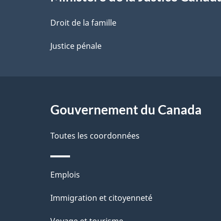
a
Droit de la famille
p
Justice pénale
a
g
Gouvernement du Canada
e
Toutes les coordonnées
Thèmes
Emplois
et
Immigration et citoyenneté
sujets
Voyage et tourisme