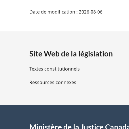
D
Date de modification :
2026-08-06
é
t
a
Site Web de la législation
i
Textes constitutionnels
l
Ressources connexes
s
d
e
l
Ministère de la Justice Canad