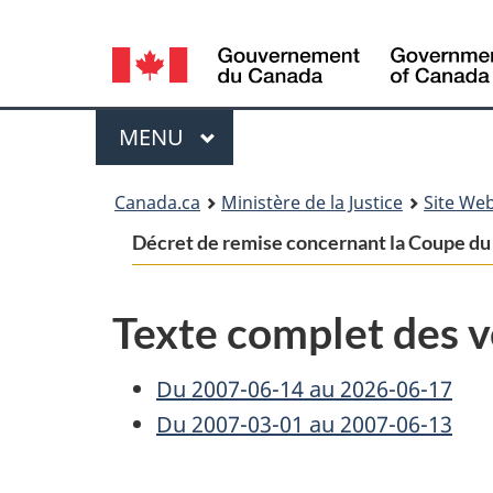
Language
selection
Menu
MENU
PRINCIPAL
You
Canada.ca
Ministère de la Justice
Site Web
are
Décret de remise concernant la Coupe d
here:
Texte complet des v
Du 2007-06-14 au 2026-06-17
Du 2007-03-01 au 2007-06-13