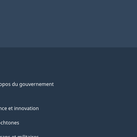
ropos du gouvernement
nce et innovation
ochtones
rans et militaires