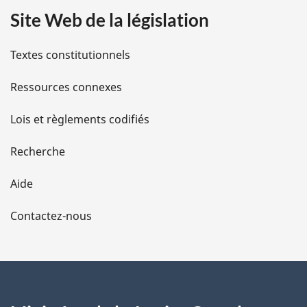
Site Web de la législation
i
l
Textes constitutionnels
s
Ressources connexes
d
Lois et règlements codifiés
e
Recherche
l
Aide
a
Contactez-nous
p
a
g