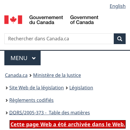
Language
English
Passer
Passer
Passer
au
à
à
selection
contenu
«
la
principal
À
version
propos
HTML
Recherche
R
Rec
de
simplifiée
d
ce
C
Menu
site
MENU
PRINCIPAL
You
Canada.ca
Ministère de la Justice
are
Site Web de la législation
Législation
here:
Règlements codifiés
DORS
/2005-373 - Table des matières
Cette page Web a été archivée dans le Web.