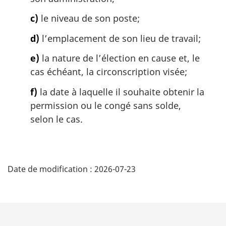
c)
le niveau de son poste;
d)
l’emplacement de son lieu de travail;
e)
la nature de l’élection en cause et, le
cas échéant, la circonscription visée;
f)
la date à laquelle il souhaite obtenir la
permission ou le congé sans solde,
selon le cas.
D
Date de modification :
2026-07-23
é
t
a