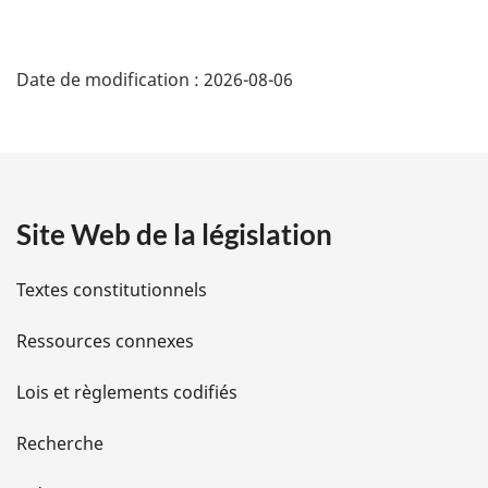
D
Date de modification :
2026-08-06
é
t
a
Site Web de la législation
i
l
Textes constitutionnels
s
Ressources connexes
d
Lois et règlements codifiés
e
Recherche
l