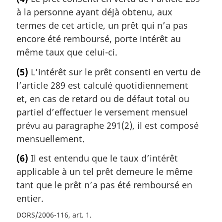
t
à la personne ayant déjà obtenu, aux
e
m
termes de cet article, un prêt qui n’a pas
a
encore été remboursé, porte intérêt au
r
même taux que celui-ci.
g
i
(5)
L’intérêt sur le prêt consenti en vertu de
n
l’article 289 est calculé quotidiennement
a
et, en cas de retard ou de défaut total ou
l
partiel d’effectuer le versement mensuel
e
:
prévu au paragraphe 291(2), il est composé
mensuellement.
(6)
Il est entendu que le taux d’intérêt
applicable à un tel prêt demeure le même
tant que le prêt n’a pas été remboursé en
entier.
DORS/2006-116, art. 1