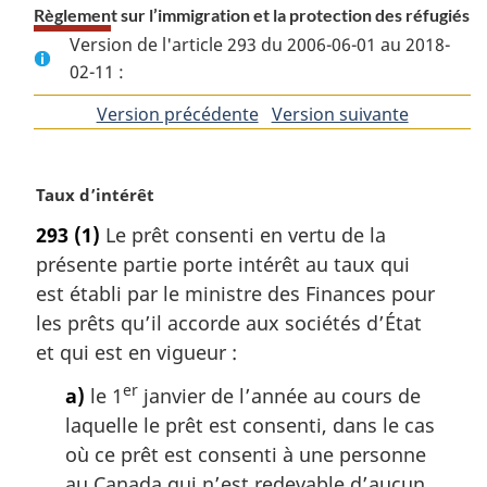
Règlement sur l’immigration et la protection des réfugiés
Version de l'article 293 du 2006-06-01 au 2018-
02-11 :
Version précédente
de
Version suivante
de
l'article
l'article
N
Taux d’intérêt
o
293
(1)
Le prêt consenti en vertu de la
t
présente partie porte intérêt au taux qui
e
m
est établi par le ministre des Finances pour
a
les prêts qu’il accorde aux sociétés d’État
r
et qui est en vigueur :
g
i
er
a)
le 1
janvier de l’année au cours de
n
laquelle le prêt est consenti, dans le cas
a
où ce prêt est consenti à une personne
l
au Canada qui n’est redevable d’aucun
e