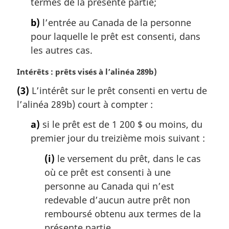
termes de la présente partie;
l
e
b)
l’entrée au Canada de la personne
:
pour laquelle le prêt est consenti, dans
les autres cas.
N
Intérêts : prêts visés à l’alinéa 289b)
o
(3)
L’intérêt sur le prêt consenti en vertu de
t
l’alinéa 289b) court à compter :
e
m
a)
si le prêt est de 1 200 $ ou moins, du
a
premier jour du treizième mois suivant :
r
g
(i)
le versement du prêt, dans le cas
i
où ce prêt est consenti à une
n
a
personne au Canada qui n’est
l
redevable d’aucun autre prêt non
e
remboursé obtenu aux termes de la
:
présente partie,