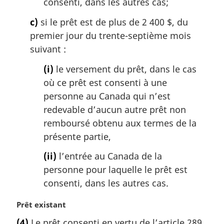
consenti, dans les autres cas;
c)
si le prêt est de plus de 2 400 $, du
premier jour du trente-septième mois
suivant :
(i)
le versement du prêt, dans le cas
où ce prêt est consenti à une
personne au Canada qui n’est
redevable d’aucun autre prêt non
remboursé obtenu aux termes de la
présente partie,
(ii)
l’entrée au Canada de la
personne pour laquelle le prêt est
consenti, dans les autres cas.
N
Prêt existant
o
(4)
Le prêt consenti en vertu de l’article 289