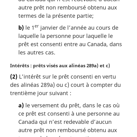
:
autre prêt non remboursé obtenu aux
termes de la présente partie;
er
b)
le 1
janvier de l’année au cours de
laquelle la personne pour laquelle le
prêt est consenti entre au Canada, dans
les autres cas.
N
Intérêts : prêts visés aux alinéas 289a) et c)
o
(2)
L’intérêt sur le prêt consenti en vertu
t
des alinéas 289a) ou c) court à compter du
e
m
trentième jour suivant :
a
a)
le versement du prêt, dans le cas où
r
g
ce prêt est consenti à une personne au
i
Canada qui n’est redevable d’aucun
n
autre prêt non remboursé obtenu aux
a