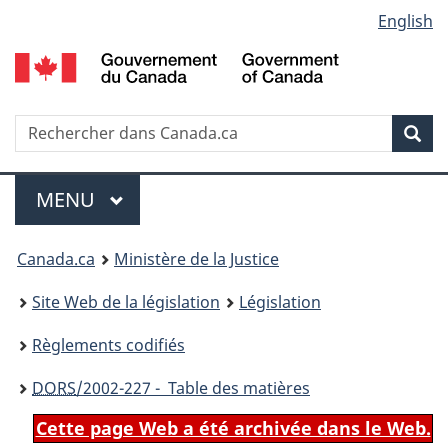
Language
English
Passer
Passer
Passer
au
à
à
selection
contenu
«
la
principal
À
version
propos
HTML
Recherche
R
Rec
de
simplifiée
d
ce
C
Menu
site
MENU
PRINCIPAL
You
Canada.ca
Ministère de la Justice
are
Site Web de la législation
Législation
here:
Règlements codifiés
DORS
/2002-227 - Table des matières
Cette page Web a été archivée dans le Web.