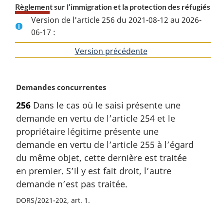
Règlement sur l’immigration et la protection des réfugiés
Version de l'article 256 du 2021-08-12 au 2026-
06-17 :
Version précédente
de
l'article
N
Demandes concurrentes
o
256
Dans le cas où le saisi présente une
t
demande en vertu de l’article 254 et le
e
m
propriétaire légitime présente une
a
demande en vertu de l’article 255 à l’égard
r
du même objet, cette dernière est traitée
g
en premier. S’il y est fait droit, l’autre
i
demande n’est pas traitée.
n
a
DORS/2021-202, art. 1
l
e