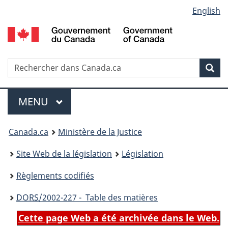
Language
English
Passer
Passer
Passer
au
à
à
selection
contenu
«
la
principal
À
version
propos
HTML
Recherche
R
Rec
de
simplifiée
d
ce
C
Menu
site
MENU
PRINCIPAL
You
Canada.ca
Ministère de la Justice
are
Site Web de la législation
Législation
here:
Règlements codifiés
DORS
/2002-227 - Table des matières
Cette page Web a été archivée dans le Web.