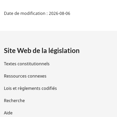
D
:
Date de modification :
2026-08-06
é
t
a
Site Web de la législation
i
l
Textes constitutionnels
s
Ressources connexes
d
Lois et règlements codifiés
e
Recherche
l
Aide