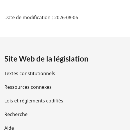
D
Date de modification :
2026-08-06
é
t
a
Site Web de la législation
i
l
Textes constitutionnels
s
Ressources connexes
d
Lois et règlements codifiés
e
Recherche
l
Aide