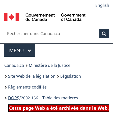
Language
English
Passer
Passer
Passer
au
à
à
selection
contenu
«
la
principal
À
version
propos
HTML
Recherche
R
Rec
de
simplifiée
d
ce
C
Menu
site
MENU
PRINCIPAL
You
Canada.ca
Ministère de la Justice
are
Site Web de la législation
Législation
here:
Règlements codifiés
DORS
/2002-156 - Table des matières
Cette page Web a été archivée dans le Web.