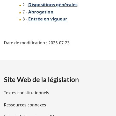
Dispositions générales
2 -
Abrogation
7 -
Entrée en vigueur
8 -
D
Date de modification :
2026-07-23
é
t
a
Site Web de la législation
i
l
Textes constitutionnels
s
Ressources connexes
d