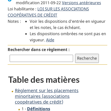
modification 2011-09-22
:
Règlement
Versions antérieures
:
Loi habilitante :
LOI SUR LES ASSOCIATIONS
Règlement
sur
Règlement
COOPÉRATIVES DE CRÉDIT
sur
les
sur
Notes :
Voir les dispositions d'entrée en vigueur
les
placements
les
et les notes, le cas échéant.
placements
minoritaires
placements
Les dispositions ombrées ne sont pas en
minoritaires
(associations
minoritaires
vigueur.
(associations
Aide
coopératives
(associations
coopératives
de
coopératives
Rechercher dans ce règlement :
de
crédit)
de
crédit)
crédit)
Table des matières
Règlement sur les placements
minoritaires (associations
coopératives de crédit)
Définitions
1 -