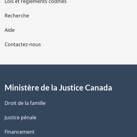
Lois et règlements codifiés
e
Recherche
l
Aide
a
Contactez-nous
p
a
g
Ministère de la Justice Canada
e
Droit de la famille
Justice pénale
Financement