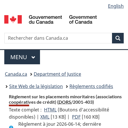
Language
English
Passer
Passer
Passer
au
à
à
selection
contenu
«
la
principal
À
version
propos
HTML
Recherche
R
Rec
de
simplifiée
d
ce
C
Menu
site
MENU
PRINCIPAL
You
Canada.ca
Department of Justice
are
Site Web de la législation
Règlements codifiés
here:
Règlement sur les placements minoritaires (associations
coopératives de crédit) (
DORS
/2001-403)
Texte complet :
HTML
Texte
(Boutons d’accessibilité
disponibles) |
XML
Texte
[13 KB]
complet
|
PDF
Texte
[160 KB]
Règlement à jour 2026-06-14; dernière
complet
:
complet