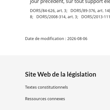
jour précédent, sur tout support éle
DORS/84-626, art. 3
DORS/89-376, art. 14(
8
DORS/2008-314, art. 3
DORS/2013-111,
D
Date de modification :
2026-08-06
é
t
a
Site Web de la législation
i
Textes constitutionnels
l
Ressources connexes
s