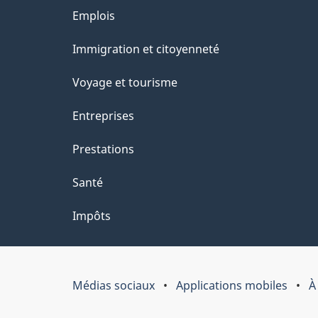
Thèmes
Emplois
et
Immigration et citoyenneté
sujets
Voyage et tourisme
Entreprises
Prestations
Santé
Impôts
Médias sociaux
Applications mobiles
À