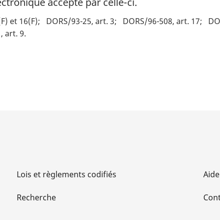
ctronique accepté par celle-ci.
F) et 16(F)
DORS/93-25, art. 3
DORS/96-508, art. 17
DOR
 art. 9
Lois et règlements codifiés
Aide
Recherche
Cont