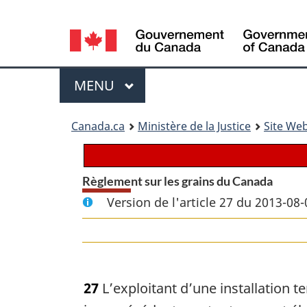
Language
selection
Menu
MENU
PRINCIPAL
You
Canada.ca
Ministère de la Justice
Site Web
are
here:
Règlement sur les grains du Canada
Version de l'article 27 du 2013-08-
27
L’exploitant d’une installation 