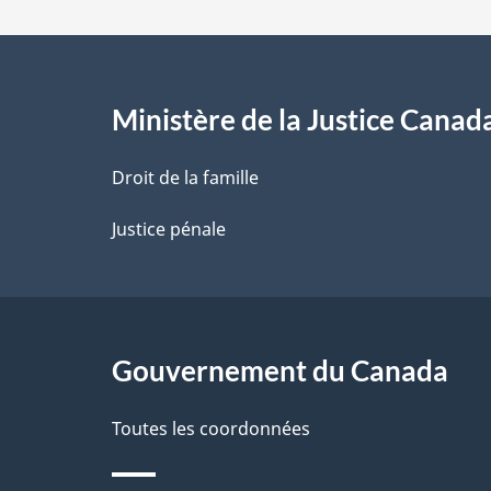
d
e
l
Ministère de la Justice Canad
a
Droit de la famille
p
Justice pénale
a
g
Gouvernement du Canada
e
Toutes les coordonnées