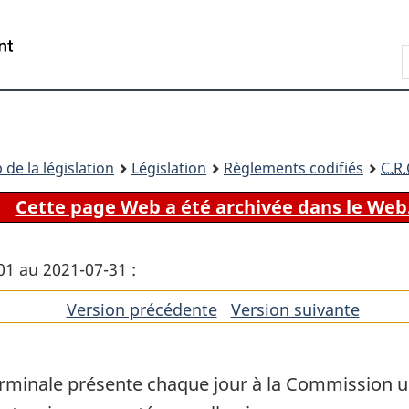
Passer
Passer
Passer
au
à
à
Recherche
contenu
«
la
principal
À
version
propos
HTML
de
simplifiée
ce
 de la législation
Législation
Règlements codifiés
C.R.
site
Cette page Web a été archivée dans le Web
01 au 2021-07-31 :
Version précédente
de
Version suivante
de
l'article
l'artic
terminale présente chaque jour à la Commission u